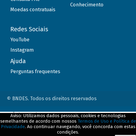
Conhecimento
Moedas contratuais
Redes Sociais
YouTube
Instagram
Ajuda
Perguntas frequentes
© BNDES. Todos os direitos reservados
ConteÃºdo complementar
Aviso: Utilizamos dados pessoais, cookies e tecnologias
semelhantes de acordo com nossos
Termos de Uso e Política de
${title}
${badge}
Privacidade
. Ao continuar navegando, você concorda com estas
condições.
${loading}