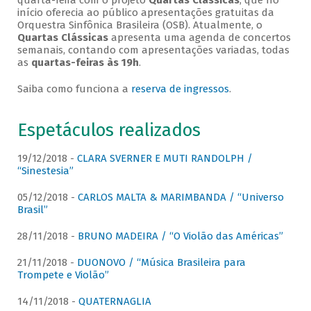
quarta-feira com o projeto
Quartas Clássicas
, que no
início oferecia ao público apresentações gratuitas da
Orquestra Sinfônica Brasileira (OSB). Atualmente, o
Quartas Clássicas
apresenta uma agenda de concertos
semanais, contando com apresentações variadas, todas
as
quartas-feiras às 19h
.
Saiba como funciona a
reserva de ingressos
.
Espetáculos realizados
19/12/2018 -
CLARA SVERNER E MUTI RANDOLPH /
“Sinestesia”
05/12/2018 -
CARLOS MALTA & MARIMBANDA / “Universo
Brasil”
28/11/2018 -
BRUNO MADEIRA / “O Violão das Américas”
21/11/2018 -
DUONOVO / “Música Brasileira para
Trompete e Violão”
14/11/2018 -
QUATERNAGLIA