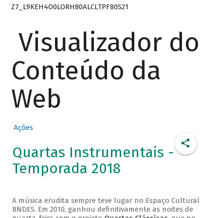
Z7_L9KEH4O0LORH80ALCLTPF80S21
Visualizador do
Conteúdo da
Web
Ações
Quartas Instrumentais -
Temporada 2018
A música erudita sempre teve lugar no Espaço Cultural
BNDES. Em 2010, ganhou definitivamente as noites de