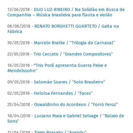
13/06/2018 -
DUO LUZ-RIBEIRO / Na Solidão em Busca de
Companhia – Música brasileira para flauta e violão
06/06/2018 -
RENATO BORGHETTI QUARTETO / Gaita na
Fábrica
30/05/2018 -
Marcelo Bratke / “Trilogia do Carnaval”
23/05/2018 -
Trio Ceccato / “Grandes Compositores”
16/05/2018 -
"Trio Porã apresenta Guerra Peixe e
Mendelssohn”
09/05/2018 -
Salomão Soares / “Solo Brasileiro”
02/05/2018 -
Heloísa Fernandes / “Faces”
25/04/2018 -
Oswaldinho do Acordeon / “Forró Feroz”
18/04/2018 -
Luciano Maia e Gabriel Selvage / “Balaio de
Sons”
11/04/2018 -
Tiago Rossato / “Arandu”