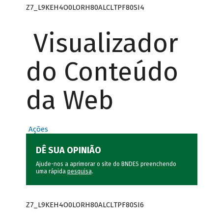
Z7_L9KEH4O0LORH80ALCLTPF80SI4
Visualizador
do Conteúdo
da Web
Ações
DÊ SUA OPINIÃO
Ajude-nos a aprimorar o site do BNDES preenchendo
uma rápida
pesquisa
.
Z7_L9KEH4O0LORH80ALCLTPF80SI6