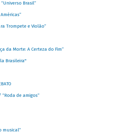
Universo Brasil”
 Américas”
ra Trompete e Violão”
a da Morte: A Certeza do Fim”
a Brasileira"
EBATO
 “Roda de amigos”
 musical”