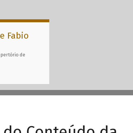
e Fabio
epertório de
r do Conteúdo da