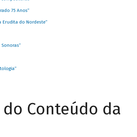
rado 75 Anos”
 Erudita do Nordeste”
s Sonoras”
ologia”
r do Conteúdo da