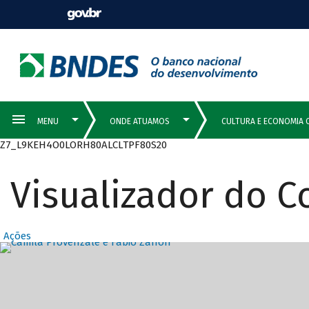
Z7_L9KEH4O0LORH80ALCLTPF80S20
Visualizador do 
Ações
Destaques Prin