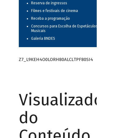
Reserva de ingressos
Filmes e festivais de cinema
Receba a programação
Concursos para Escolha de Espetáculos
Musicais
Galeria BNDES
Z7_L9KEH4O0LORH80ALCLTPF80SI4
Visualizador
do
Conteúdo