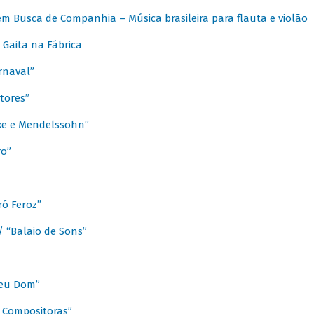
m Busca de Companhia – Música brasileira para flauta e violão
Gaita na Fábrica
rnaval”
tores”
ixe e Mendelssohn”
ro”
ó Feroz”
/ “Balaio de Sons”
Meu Dom”
s Compositoras”