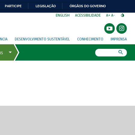
PARTICIPE
LEGISLAÇÃO
ÓRGÃOS DO GOVERNO
⁣
ENGLISH
ACESSIBILIDADE
A+
A-
NCIA
DESENVOLVIMENTO SUSTENTÁVEL
CONHECIMENTO
IMPRENSA
Busca
gem de tela