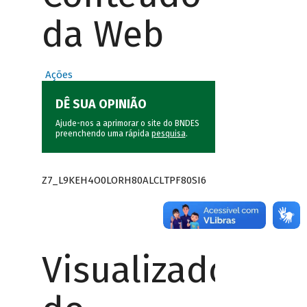
da Web
Ações
DÊ SUA OPINIÃO
Ajude-nos a aprimorar o site do BNDES
preenchendo uma rápida
pesquisa
.
Z7_L9KEH4O0LORH80ALCLTPF80SI6
Visualizador