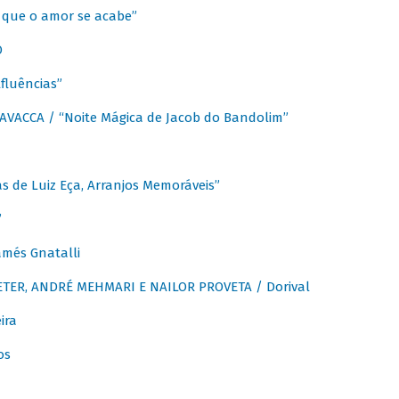
que o amor se acabe”
O
fluências”
VACCA / “Noite Mágica de Jacob do Bandolim”
 de Luiz Eça, Arranjos Memoráveis”
”
més Gnatalli
ER, ANDRÉ MEHMARI E NAILOR PROVETA / Dorival
ira
os