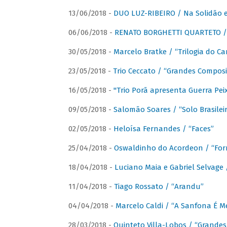
13/06/2018 -
DUO LUZ-RIBEIRO / Na Solidão e
06/06/2018 -
RENATO BORGHETTI QUARTETO / 
30/05/2018 -
Marcelo Bratke / “Trilogia do Ca
23/05/2018 -
Trio Ceccato / “Grandes Composi
16/05/2018 -
"Trio Porã apresenta Guerra Pe
09/05/2018 -
Salomão Soares / “Solo Brasilei
02/05/2018 -
Heloísa Fernandes / “Faces”
25/04/2018 -
Oswaldinho do Acordeon / “Forr
18/04/2018 -
Luciano Maia e Gabriel Selvage 
11/04/2018 -
Tiago Rossato / “Arandu”
04/04/2018 -
Marcelo Caldi / “A Sanfona É 
28/03/2018 -
Quinteto Villa-Lobos / “Grande