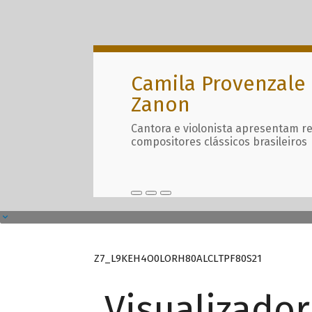
Camila Provenzale 
Zanon
Cantora e violonista apresentam r
compositores clássicos brasileiros
Z7_L9KEH4O0LORH80ALCLTPF80S21
Visualizado