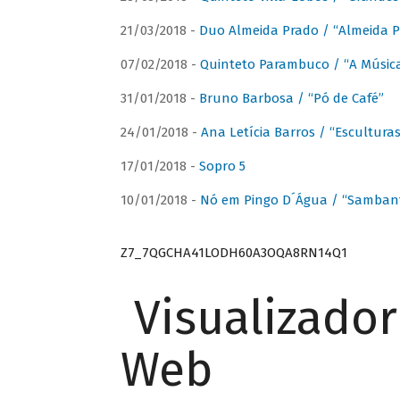
21/03/2018 -
Duo Almeida Prado / “Almeida P
07/02/2018 -
Quinteto Parambuco / “A Música
31/01/2018 -
Bruno Barbosa / “Pó de Café”
24/01/2018 -
Ana Letícia Barros / “Escultura
17/01/2018 -
Sopro 5
10/01/2018 -
Nó em Pingo D´Água / “Sambant
Z7_7QGCHA41LODH60A3OQA8RN14Q1
Visualizado
Web