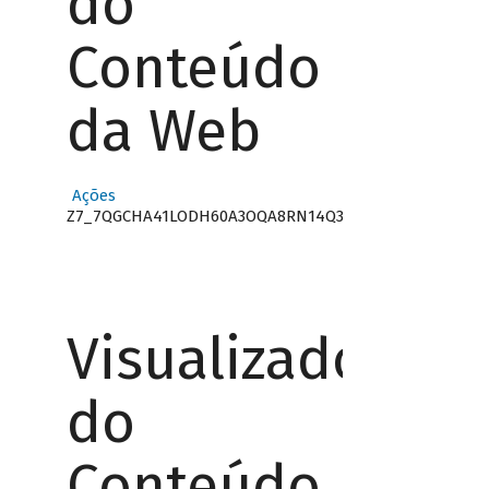
do
Conteúdo
da Web
Ações
Z7_7QGCHA41LODH60A3OQA8RN14Q3
Visualizador
do
Conteúdo