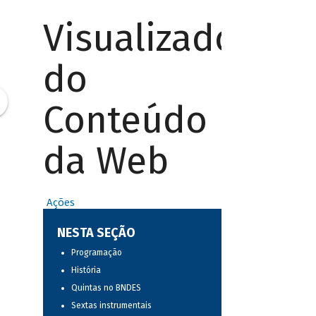
Visualizador
do
Conteúdo
da Web
Ações
NESTA SEÇÃO
Programação
História
Quintas no BNDES
Sextas instrumentais