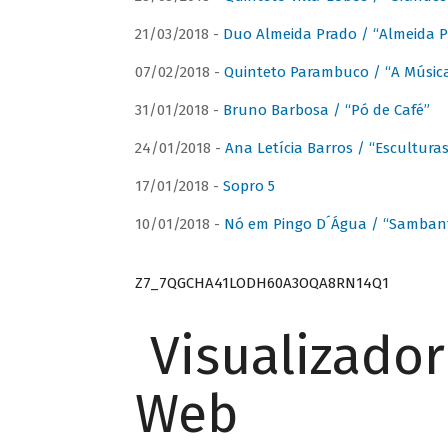
21/03/2018 -
Duo Almeida Prado / “Almeida P
07/02/2018 -
Quinteto Parambuco / “A Música
31/01/2018 -
Bruno Barbosa / “Pó de Café”
24/01/2018 -
Ana Letícia Barros / “Escultura
17/01/2018 -
Sopro 5
10/01/2018 -
Nó em Pingo D´Água / “Sambant
Z7_7QGCHA41LODH60A3OQA8RN14Q1
Visualizado
Web