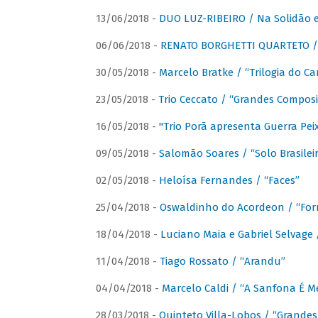
13/06/2018 -
DUO LUZ-RIBEIRO / Na Solidão e
06/06/2018 -
RENATO BORGHETTI QUARTETO / 
30/05/2018 -
Marcelo Bratke / “Trilogia do Ca
23/05/2018 -
Trio Ceccato / “Grandes Composi
16/05/2018 -
"Trio Porã apresenta Guerra Pe
09/05/2018 -
Salomão Soares / “Solo Brasilei
02/05/2018 -
Heloísa Fernandes / “Faces”
25/04/2018 -
Oswaldinho do Acordeon / “Forr
18/04/2018 -
Luciano Maia e Gabriel Selvage 
11/04/2018 -
Tiago Rossato / “Arandu”
04/04/2018 -
Marcelo Caldi / “A Sanfona É 
28/03/2018 -
Quinteto Villa-Lobos / “Grande