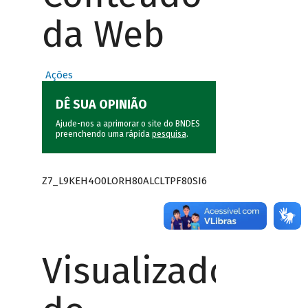
da Web
Ações
DÊ SUA OPINIÃO
Ajude-nos a aprimorar o site do BNDES
preenchendo uma rápida
pesquisa
.
Z7_L9KEH4O0LORH80ALCLTPF80SI6
Visualizador