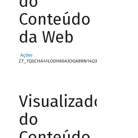
do
Conteúdo
da Web
Ações
Z7_7QGCHA41LODH60A3OQA8RN14Q3
Visualizador
do
Conteúdo