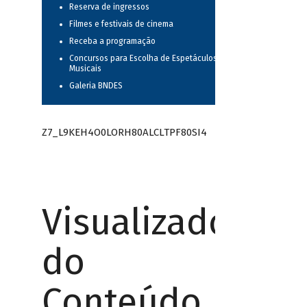
Reserva de ingressos
Filmes e festivais de cinema
Receba a programação
Concursos para Escolha de Espetáculos
Musicais
Galeria BNDES
Z7_L9KEH4O0LORH80ALCLTPF80SI4
Visualizador
do
Conteúdo