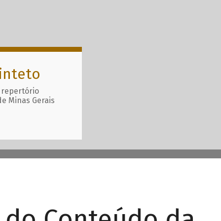
inteto
 repertório
de Minas Gerais
r do Conteúdo da