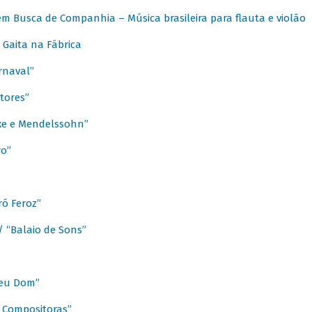
m Busca de Companhia – Música brasileira para flauta e violão
Gaita na Fábrica
rnaval”
tores”
ixe e Mendelssohn”
ro”
ó Feroz”
/ “Balaio de Sons”
Meu Dom”
s Compositoras”