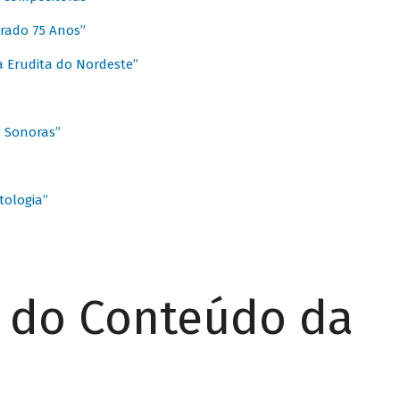
rado 75 Anos”
 Erudita do Nordeste”
s Sonoras”
ologia”
r do Conteúdo da