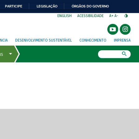
PARTICIPE
LEGISLAÇÃO
ÓRGÃOS DO GOVERNO
⁣
ENGLISH
ACESSIBILIDADE
A+
A-
NCIA
DESENVOLVIMENTO SUSTENTÁVEL
CONHECIMENTO
IMPRENSA
Busca
gem de tela