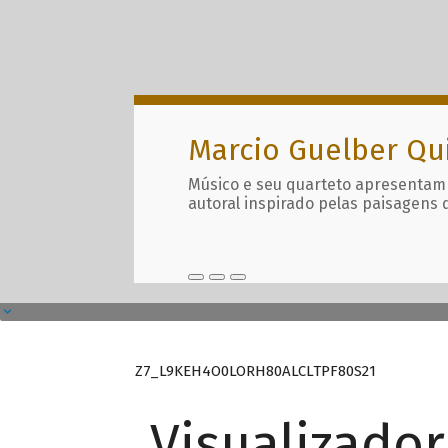
Marcio Guelber Qu
Músico e seu quarteto apresentam
autoral inspirado pelas paisagens 
Z7_L9KEH4O0LORH80ALCLTPF80S21
Visualizado