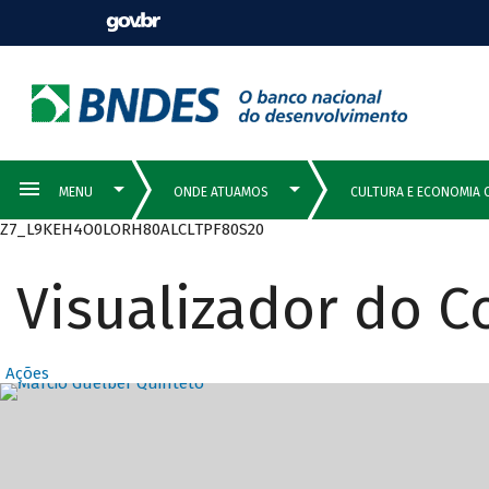
Z7_L9KEH4O0LORH80ALCLTPF80S20
Visualizador do 
Ações
Destaques Prin