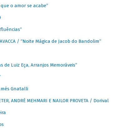
que o amor se acabe”
O
fluências”
VACCA / “Noite Mágica de Jacob do Bandolim”
 de Luiz Eça, Arranjos Memoráveis”
”
més Gnatalli
ER, ANDRÉ MEHMARI E NAILOR PROVETA / Dorival
ira
os