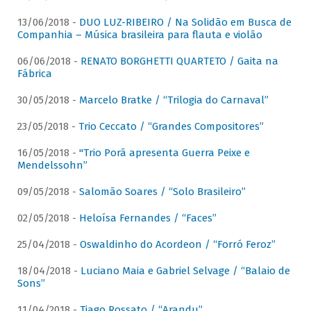
13/06/2018 -
DUO LUZ-RIBEIRO / Na Solidão em Busca de
Companhia – Música brasileira para flauta e violão
06/06/2018 -
RENATO BORGHETTI QUARTETO / Gaita na
Fábrica
30/05/2018 -
Marcelo Bratke / “Trilogia do Carnaval”
23/05/2018 -
Trio Ceccato / “Grandes Compositores”
16/05/2018 -
"Trio Porã apresenta Guerra Peixe e
Mendelssohn”
09/05/2018 -
Salomão Soares / “Solo Brasileiro”
02/05/2018 -
Heloísa Fernandes / “Faces”
25/04/2018 -
Oswaldinho do Acordeon / “Forró Feroz”
18/04/2018 -
Luciano Maia e Gabriel Selvage / “Balaio de
Sons”
11/04/2018 -
Tiago Rossato / “Arandu”