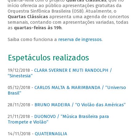
quarta-feira com o projeto
Quartas Clássicas
, que no
início oferecia ao público apresentações gratuitas da
Orquestra Sinfônica Brasileira (OSB). Atualmente, o
Quartas Clássicas
apresenta uma agenda de concertos
semanais, contando com apresentações variadas, todas
as
quartas-feiras às 19h
.
Saiba como funciona a
reserva de ingressos
.
Espetáculos realizados
19/12/2018 -
CLARA SVERNER E MUTI RANDOLPH /
“Sinestesia”
05/12/2018 -
CARLOS MALTA & MARIMBANDA / “Universo
Brasil”
28/11/2018 -
BRUNO MADEIRA / “O Violão das Américas”
21/11/2018 -
DUONOVO / “Música Brasileira para
Trompete e Violão”
14/11/2018 -
QUATERNAGLIA