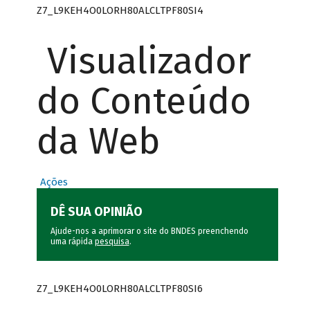
Z7_L9KEH4O0LORH80ALCLTPF80SI4
Visualizador
do Conteúdo
da Web
Ações
DÊ SUA OPINIÃO
Ajude-nos a aprimorar o site do BNDES preenchendo
uma rápida
pesquisa
.
Z7_L9KEH4O0LORH80ALCLTPF80SI6