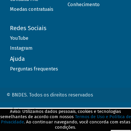
Conhecimento
Moedas contratuais
Redes Sociais
YouTube
Instagram
Ajuda
Perguntas frequentes
© BNDES. Todos os direitos reservados
ConteÃºdo complementar
Aviso: Utilizamos dados pessoais, cookies e tecnologias
semelhantes de acordo com nossos
Termos de Uso e Política de
${title}
${badge}
Privacidade
. Ao continuar navegando, você concorda com estas
condições.
${loading}