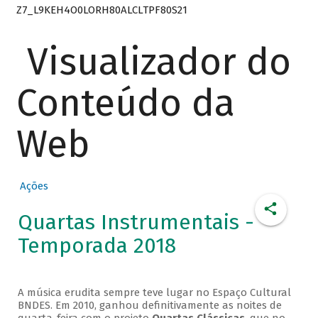
Z7_L9KEH4O0LORH80ALCLTPF80S21
Visualizador do
Conteúdo da
Web
Ações
Quartas Instrumentais -
Temporada 2018
A música erudita sempre teve lugar no Espaço Cultural
BNDES. Em 2010, ganhou definitivamente as noites de