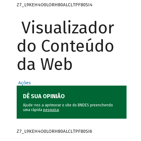
Z7_L9KEH4O0LORH80ALCLTPF80SI4
Visualizador
do Conteúdo
da Web
Ações
DÊ SUA OPINIÃO
Ajude-nos a aprimorar o site do BNDES preenchendo
uma rápida
pesquisa
.
Z7_L9KEH4O0LORH80ALCLTPF80SI6