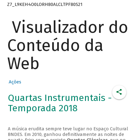
Z7_L9KEH4O0LORH80ALCLTPF80S21
Visualizador do
Conteúdo da
Web
Ações
Quartas Instrumentais -
Temporada 2018
A música erudita sempre teve lugar no Espaço Cultural
BNDES. Em 2010, ganhou definitivamente as noites de