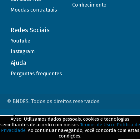
Conhecimento
Moedas contratuais
Redes Sociais
YouTube
Instagram
Ajuda
Perguntas frequentes
© BNDES. Todos os direitos reservados
ConteÃºdo complementar
Aviso: Utilizamos dados pessoais, cookies e tecnologias
semelhantes de acordo com nossos
Termos de Uso e Política de
${title}
${badge}
Privacidade
. Ao continuar navegando, você concorda com estas
condições.
${loading}