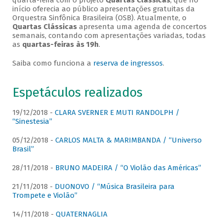
quarta-feira com o projeto
Quartas Clássicas
, que no
início oferecia ao público apresentações gratuitas da
Orquestra Sinfônica Brasileira (OSB). Atualmente, o
Quartas Clássicas
apresenta uma agenda de concertos
semanais, contando com apresentações variadas, todas
as
quartas-feiras às 19h
.
Saiba como funciona a
reserva de ingressos
.
Espetáculos realizados
19/12/2018 -
CLARA SVERNER E MUTI RANDOLPH /
“Sinestesia”
05/12/2018 -
CARLOS MALTA & MARIMBANDA / “Universo
Brasil”
28/11/2018 -
BRUNO MADEIRA / “O Violão das Américas”
21/11/2018 -
DUONOVO / “Música Brasileira para
Trompete e Violão”
14/11/2018 -
QUATERNAGLIA