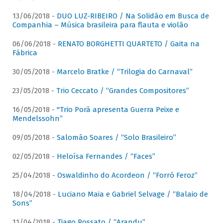
13/06/2018 -
DUO LUZ-RIBEIRO / Na Solidão em Busca de
Companhia – Música brasileira para flauta e violão
06/06/2018 -
RENATO BORGHETTI QUARTETO / Gaita na
Fábrica
30/05/2018 -
Marcelo Bratke / “Trilogia do Carnaval”
23/05/2018 -
Trio Ceccato / “Grandes Compositores”
16/05/2018 -
"Trio Porã apresenta Guerra Peixe e
Mendelssohn”
09/05/2018 -
Salomão Soares / “Solo Brasileiro”
02/05/2018 -
Heloísa Fernandes / “Faces”
25/04/2018 -
Oswaldinho do Acordeon / “Forró Feroz”
18/04/2018 -
Luciano Maia e Gabriel Selvage / “Balaio de
Sons”
11/04/2018 -
Tiago Rossato / “Arandu”