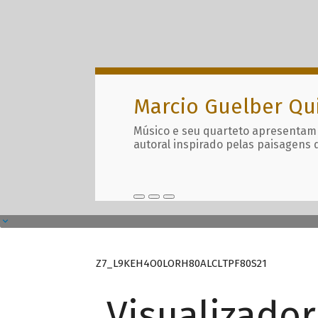
Marcio Guelber Qu
Músico e seu quarteto apresentam
autoral inspirado pelas paisagens 
Z7_L9KEH4O0LORH80ALCLTPF80S21
Visualizado