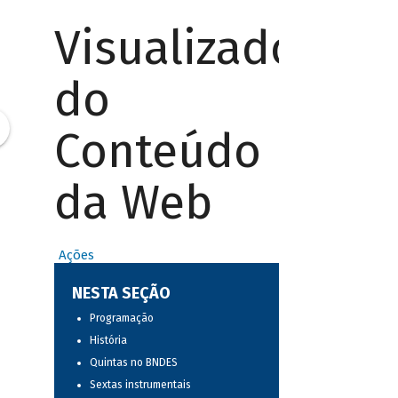
Visualizador
do
Conteúdo
da Web
Ações
NESTA SEÇÃO
Programação
História
Quintas no BNDES
Sextas instrumentais