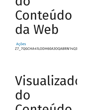
do
Conteúdo
da Web
Ações
Z7_7QGCHA41LODH60A3OQA8RN14Q3
Visualizador
do
Conteúdo