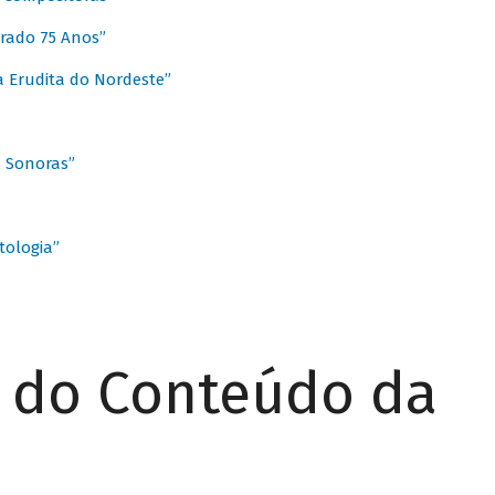
rado 75 Anos”
 Erudita do Nordeste”
s Sonoras”
ologia”
r do Conteúdo da