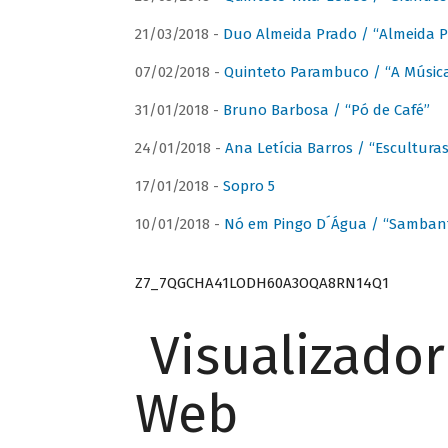
21/03/2018 -
Duo Almeida Prado / “Almeida P
07/02/2018 -
Quinteto Parambuco / “A Música
31/01/2018 -
Bruno Barbosa / “Pó de Café”
24/01/2018 -
Ana Letícia Barros / “Escultura
17/01/2018 -
Sopro 5
10/01/2018 -
Nó em Pingo D´Água / “Sambant
Z7_7QGCHA41LODH60A3OQA8RN14Q1
Visualizado
Web