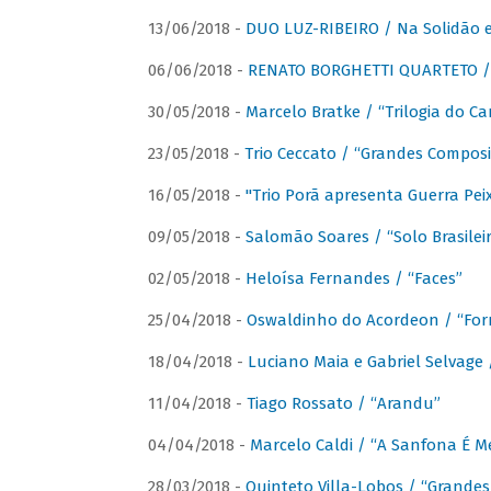
13/06/2018 -
DUO LUZ-RIBEIRO / Na Solidão e
06/06/2018 -
RENATO BORGHETTI QUARTETO / 
30/05/2018 -
Marcelo Bratke / “Trilogia do Ca
23/05/2018 -
Trio Ceccato / “Grandes Composi
16/05/2018 -
"Trio Porã apresenta Guerra Pe
09/05/2018 -
Salomão Soares / “Solo Brasilei
02/05/2018 -
Heloísa Fernandes / “Faces”
25/04/2018 -
Oswaldinho do Acordeon / “Forr
18/04/2018 -
Luciano Maia e Gabriel Selvage 
11/04/2018 -
Tiago Rossato / “Arandu”
04/04/2018 -
Marcelo Caldi / “A Sanfona É 
28/03/2018 -
Quinteto Villa-Lobos / “Grande