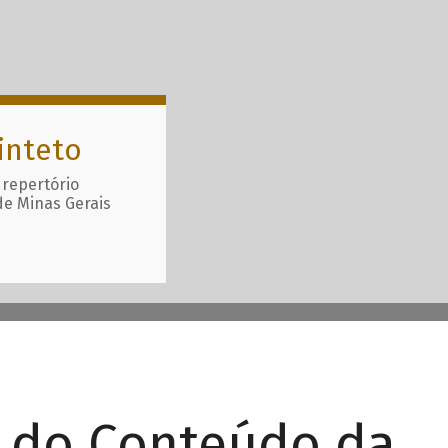
inteto
 repertório
de Minas Gerais
r do Conteúdo da