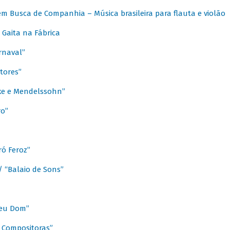
m Busca de Companhia – Música brasileira para flauta e violão
Gaita na Fábrica
rnaval”
tores”
ixe e Mendelssohn”
ro”
ó Feroz”
/ “Balaio de Sons”
Meu Dom”
s Compositoras”