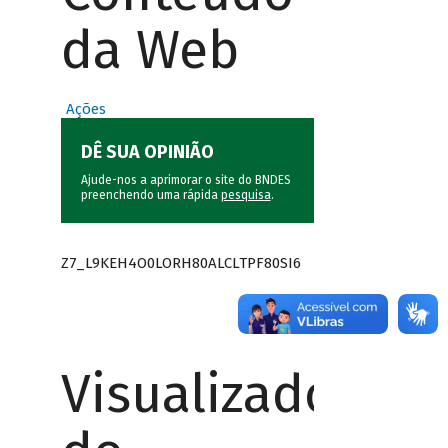
da Web
Ações
DÊ SUA OPINIÃO
Ajude-nos a aprimorar o site do BNDES
preenchendo uma rápida
pesquisa
.
Z7_L9KEH4O0LORH80ALCLTPF80SI6
Visualizador