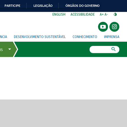
PARTICIPE
LEGISLAÇÃO
ÓRGÃOS DO GOVERNO
⁣
ENGLISH
ACESSIBILIDADE
A+
A-
NCIA
DESENVOLVIMENTO SUSTENTÁVEL
CONHECIMENTO
IMPRENSA
Busca
gem de tela