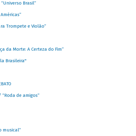
Universo Brasil”
 Américas”
ra Trompete e Violão”
a da Morte: A Certeza do Fim”
a Brasileira"
EBATO
 “Roda de amigos”
 musical”