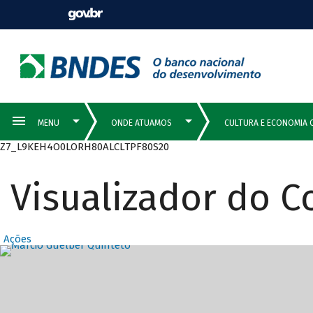
Z7_L9KEH4O0LORH80ALCLTPF80S20
Visualizador do 
Ações
Destaques Prin