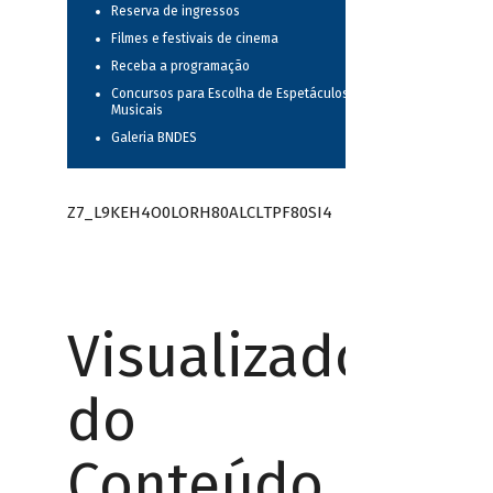
Reserva de ingressos
Filmes e festivais de cinema
Receba a programação
Concursos para Escolha de Espetáculos
Musicais
Galeria BNDES
Z7_L9KEH4O0LORH80ALCLTPF80SI4
Visualizador
do
Conteúdo