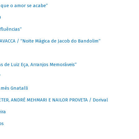
que o amor se acabe”
O
fluências”
VACCA / “Noite Mágica de Jacob do Bandolim”
 de Luiz Eça, Arranjos Memoráveis”
”
més Gnatalli
ER, ANDRÉ MEHMARI E NAILOR PROVETA / Dorival
ira
os