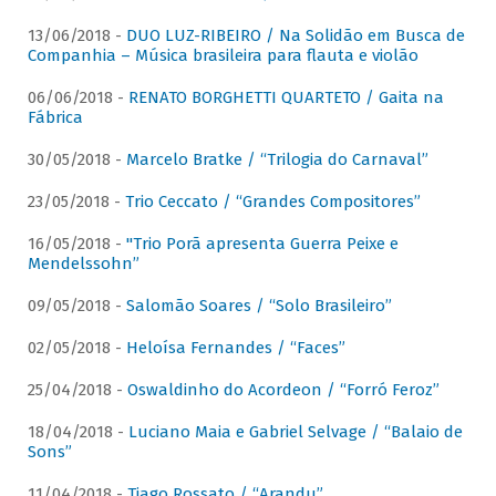
13/06/2018 -
DUO LUZ-RIBEIRO / Na Solidão em Busca de
Companhia – Música brasileira para flauta e violão
06/06/2018 -
RENATO BORGHETTI QUARTETO / Gaita na
Fábrica
30/05/2018 -
Marcelo Bratke / “Trilogia do Carnaval”
23/05/2018 -
Trio Ceccato / “Grandes Compositores”
16/05/2018 -
"Trio Porã apresenta Guerra Peixe e
Mendelssohn”
09/05/2018 -
Salomão Soares / “Solo Brasileiro”
02/05/2018 -
Heloísa Fernandes / “Faces”
25/04/2018 -
Oswaldinho do Acordeon / “Forró Feroz”
18/04/2018 -
Luciano Maia e Gabriel Selvage / “Balaio de
Sons”
11/04/2018 -
Tiago Rossato / “Arandu”