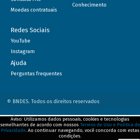
Conhecimento
Moedas contratuais
Redes Sociais
YouTube
Instagram
Ajuda
Perguntas frequentes
© BNDES. Todos os direitos reservados
ConteÃºdo complementar
Aviso: Utilizamos dados pessoais, cookies e tecnologias
semelhantes de acordo com nossos
Termos de Uso e Política de
${title}
${badge}
Privacidade
. Ao continuar navegando, você concorda com estas
condições.
${loading}