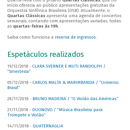
quarta-feira com o projeto
Quartas Clássicas
, que no
início oferecia ao público apresentações gratuitas da
Orquestra Sinfônica Brasileira (OSB). Atualmente, o
Quartas Clássicas
apresenta uma agenda de concertos
semanais, contando com apresentações variadas, todas
as
quartas-feiras às 19h
.
Saiba como funciona a
reserva de ingressos
.
Espetáculos realizados
19/12/2018 -
CLARA SVERNER E MUTI RANDOLPH /
“Sinestesia”
05/12/2018 -
CARLOS MALTA & MARIMBANDA / “Universo
Brasil”
28/11/2018 -
BRUNO MADEIRA / “O Violão das Américas”
21/11/2018 -
DUONOVO / “Música Brasileira para
Trompete e Violão”
14/11/2018 -
QUATERNAGLIA