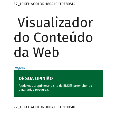
Z7_L9KEH4O0LORH80ALCLTPF80SI4
Visualizador
do Conteúdo
da Web
Ações
DÊ SUA OPINIÃO
Ajude-nos a aprimorar o site do BNDES preenchendo
uma rápida
pesquisa
.
Z7_L9KEH4O0LORH80ALCLTPF80SI6