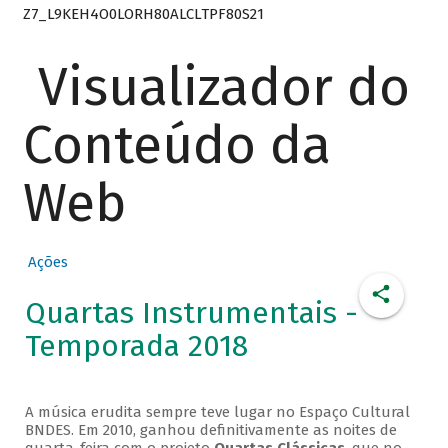
Z7_L9KEH4O0LORH80ALCLTPF80S21
Visualizador do
Conteúdo da
Web
Ações
Quartas Instrumentais -
Temporada 2018
A música erudita sempre teve lugar no Espaço Cultural
BNDES. Em 2010, ganhou definitivamente as noites de