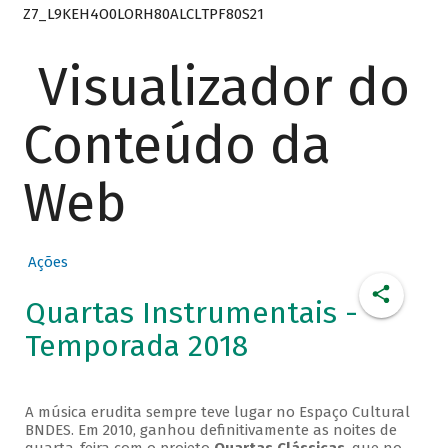
Z7_L9KEH4O0LORH80ALCLTPF80S21
Visualizador do
Conteúdo da
Web
Ações
Quartas Instrumentais -
Temporada 2018
A música erudita sempre teve lugar no Espaço Cultural
BNDES. Em 2010, ganhou definitivamente as noites de