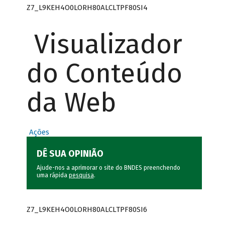
Z7_L9KEH4O0LORH80ALCLTPF80SI4
Visualizador
do Conteúdo
da Web
Ações
DÊ SUA OPINIÃO
Ajude-nos a aprimorar o site do BNDES preenchendo
uma rápida
pesquisa
.
Z7_L9KEH4O0LORH80ALCLTPF80SI6