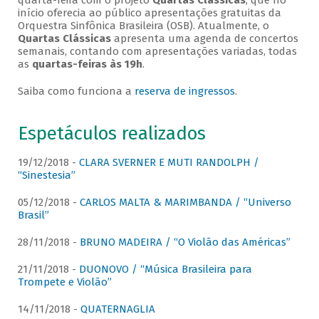
quarta-feira com o projeto
Quartas Clássicas
, que no
início oferecia ao público apresentações gratuitas da
Orquestra Sinfônica Brasileira (OSB). Atualmente, o
Quartas Clássicas
apresenta uma agenda de concertos
semanais, contando com apresentações variadas, todas
as
quartas-feiras às 19h
.
Saiba como funciona a
reserva de ingressos
.
Espetáculos realizados
19/12/2018 -
CLARA SVERNER E MUTI RANDOLPH /
“Sinestesia”
05/12/2018 -
CARLOS MALTA & MARIMBANDA / “Universo
Brasil”
28/11/2018 -
BRUNO MADEIRA / “O Violão das Américas”
21/11/2018 -
DUONOVO / “Música Brasileira para
Trompete e Violão”
14/11/2018 -
QUATERNAGLIA