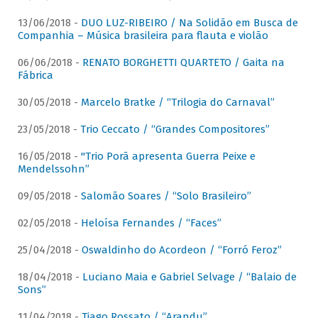
13/06/2018 -
DUO LUZ-RIBEIRO / Na Solidão em Busca de
Companhia – Música brasileira para flauta e violão
06/06/2018 -
RENATO BORGHETTI QUARTETO / Gaita na
Fábrica
30/05/2018 -
Marcelo Bratke / “Trilogia do Carnaval”
23/05/2018 -
Trio Ceccato / “Grandes Compositores”
16/05/2018 -
"Trio Porã apresenta Guerra Peixe e
Mendelssohn”
09/05/2018 -
Salomão Soares / “Solo Brasileiro”
02/05/2018 -
Heloísa Fernandes / “Faces”
25/04/2018 -
Oswaldinho do Acordeon / “Forró Feroz”
18/04/2018 -
Luciano Maia e Gabriel Selvage / “Balaio de
Sons”
11/04/2018 -
Tiago Rossato / “Arandu”