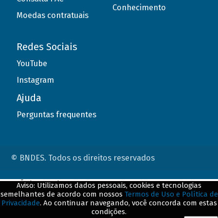
Conhecimento
Moedas contratuais
Redes Sociais
YouTube
Instagram
Ajuda
Perguntas frequentes
© BNDES. Todos os direitos reservados
ConteÃºdo complementar
Aviso: Utilizamos dados pessoais, cookies e tecnologias
semelhantes de acordo com nossos
Termos de Uso e Política de
${title}
${badge}
Privacidade
. Ao continuar navegando, você concorda com estas
condições.
${loading}