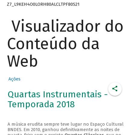
Z7_L9KEH4O0LORH80ALCLTPF80S21
Visualizador do
Conteúdo da
Web
Ações
Quartas Instrumentais -
Temporada 2018
A música erudita sempre teve lugar no Espaço Cultural
BNDES. Em 2010, ganhou definitivamente as noites de