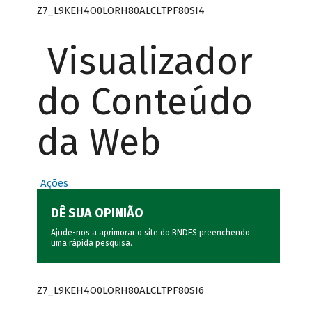
Z7_L9KEH4O0LORH80ALCLTPF80SI4
Visualizador
do Conteúdo
da Web
Ações
DÊ SUA OPINIÃO
Ajude-nos a aprimorar o site do BNDES preenchendo
uma rápida
pesquisa
.
Z7_L9KEH4O0LORH80ALCLTPF80SI6