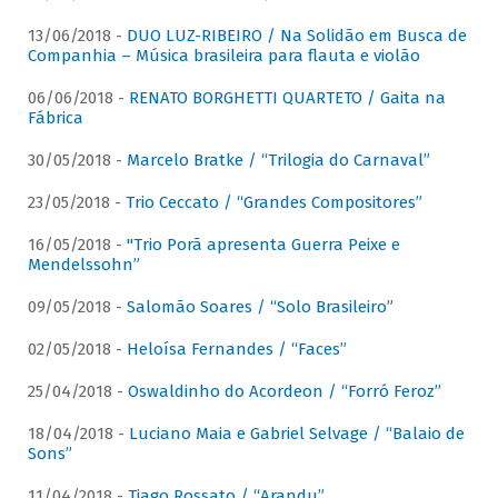
13/06/2018 -
DUO LUZ-RIBEIRO / Na Solidão em Busca de
Companhia – Música brasileira para flauta e violão
06/06/2018 -
RENATO BORGHETTI QUARTETO / Gaita na
Fábrica
30/05/2018 -
Marcelo Bratke / “Trilogia do Carnaval”
23/05/2018 -
Trio Ceccato / “Grandes Compositores”
16/05/2018 -
"Trio Porã apresenta Guerra Peixe e
Mendelssohn”
09/05/2018 -
Salomão Soares / “Solo Brasileiro”
02/05/2018 -
Heloísa Fernandes / “Faces”
25/04/2018 -
Oswaldinho do Acordeon / “Forró Feroz”
18/04/2018 -
Luciano Maia e Gabriel Selvage / “Balaio de
Sons”
11/04/2018 -
Tiago Rossato / “Arandu”