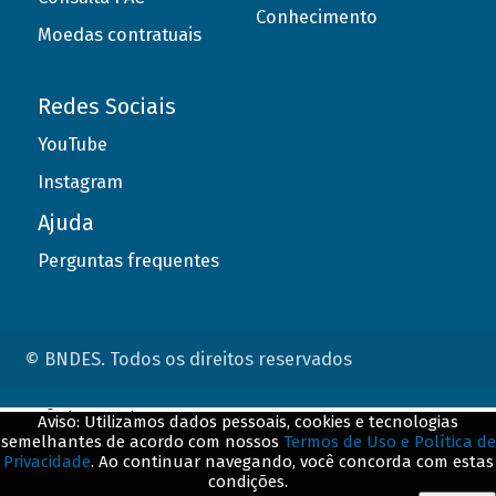
Conhecimento
Moedas contratuais
Redes Sociais
YouTube
Instagram
Ajuda
Perguntas frequentes
© BNDES. Todos os direitos reservados
ConteÃºdo complementar
Aviso: Utilizamos dados pessoais, cookies e tecnologias
semelhantes de acordo com nossos
Termos de Uso e Política de
${title}
${badge}
Privacidade
. Ao continuar navegando, você concorda com estas
condições.
${loading}