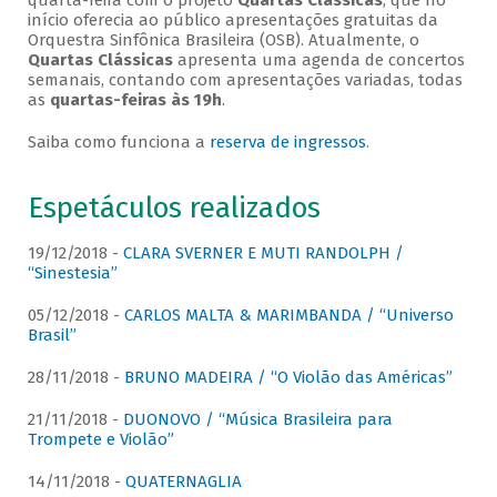
quarta-feira com o projeto
Quartas Clássicas
, que no
início oferecia ao público apresentações gratuitas da
Orquestra Sinfônica Brasileira (OSB). Atualmente, o
Quartas Clássicas
apresenta uma agenda de concertos
semanais, contando com apresentações variadas, todas
as
quartas-feiras às 19h
.
Saiba como funciona a
reserva de ingressos
.
Espetáculos realizados
19/12/2018 -
CLARA SVERNER E MUTI RANDOLPH /
“Sinestesia”
05/12/2018 -
CARLOS MALTA & MARIMBANDA / “Universo
Brasil”
28/11/2018 -
BRUNO MADEIRA / “O Violão das Américas”
21/11/2018 -
DUONOVO / “Música Brasileira para
Trompete e Violão”
14/11/2018 -
QUATERNAGLIA