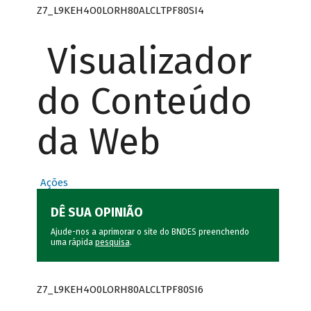
Z7_L9KEH4O0LORH80ALCLTPF80SI4
Visualizador
do Conteúdo
da Web
Ações
DÊ SUA OPINIÃO
Ajude-nos a aprimorar o site do BNDES preenchendo
uma rápida
pesquisa
.
Z7_L9KEH4O0LORH80ALCLTPF80SI6