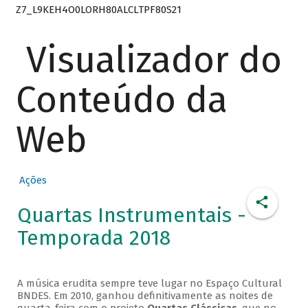
Z7_L9KEH4O0LORH80ALCLTPF80S21
Visualizador do
Conteúdo da
Web
Ações
Quartas Instrumentais -
Temporada 2018
A música erudita sempre teve lugar no Espaço Cultural
BNDES. Em 2010, ganhou definitivamente as noites de