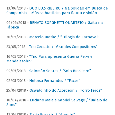
13/06/2018 -
DUO LUZ-RIBEIRO / Na Solidão em Busca de
Companhia – Música brasileira para flauta e violão
06/06/2018 -
RENATO BORGHETTI QUARTETO / Gaita na
Fábrica
30/05/2018 -
Marcelo Bratke / “Trilogia do Carnaval”
23/05/2018 -
Trio Ceccato / “Grandes Compositores”
16/05/2018 -
"Trio Porã apresenta Guerra Peixe e
Mendelssohn”
09/05/2018 -
Salomão Soares / “Solo Brasileiro”
02/05/2018 -
Heloísa Fernandes / “Faces”
25/04/2018 -
Oswaldinho do Acordeon / “Forró Feroz”
18/04/2018 -
Luciano Maia e Gabriel Selvage / “Balaio de
Sons”
11/04/2018 -
Tiago Rossato / “Arandu”