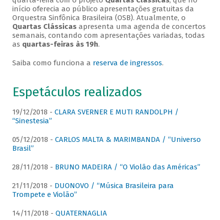
quarta-feira com o projeto
Quartas Clássicas
, que no
início oferecia ao público apresentações gratuitas da
Orquestra Sinfônica Brasileira (OSB). Atualmente, o
Quartas Clássicas
apresenta uma agenda de concertos
semanais, contando com apresentações variadas, todas
as
quartas-feiras às 19h
.
Saiba como funciona a
reserva de ingressos
.
Espetáculos realizados
19/12/2018 -
CLARA SVERNER E MUTI RANDOLPH /
“Sinestesia”
05/12/2018 -
CARLOS MALTA & MARIMBANDA / “Universo
Brasil”
28/11/2018 -
BRUNO MADEIRA / “O Violão das Américas”
21/11/2018 -
DUONOVO / “Música Brasileira para
Trompete e Violão”
14/11/2018 -
QUATERNAGLIA