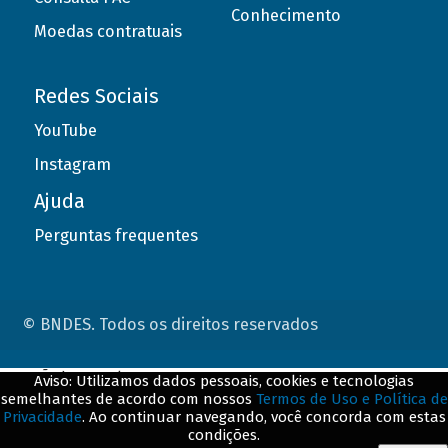
Conhecimento
Moedas contratuais
Redes Sociais
YouTube
Instagram
Ajuda
Perguntas frequentes
© BNDES. Todos os direitos reservados
ConteÃºdo complementar
Aviso: Utilizamos dados pessoais, cookies e tecnologias
semelhantes de acordo com nossos
Termos de Uso e Política de
${title}
${badge}
Privacidade
. Ao continuar navegando, você concorda com estas
condições.
${loading}