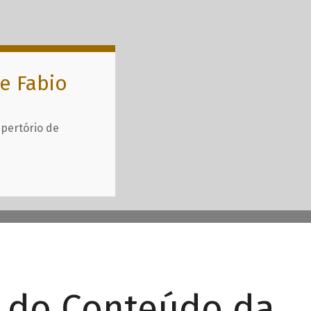
e Fabio
epertório de
r do Conteúdo da