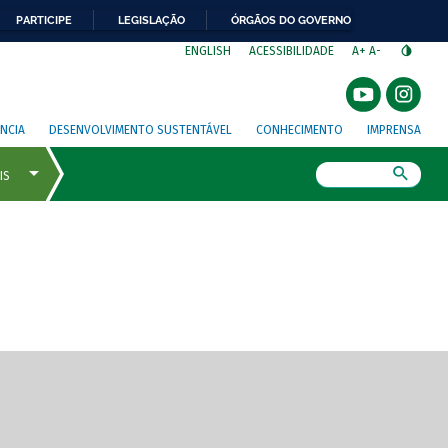
PARTICIPE
LEGISLAÇÃO
ÓRGÃOS DO GOVERNO
⁣
ENGLISH
ACESSIBILIDADE
A+
A-
NCIA
DESENVOLVIMENTO SUSTENTÁVEL
CONHECIMENTO
IMPRENSA
Busca
gem de tela