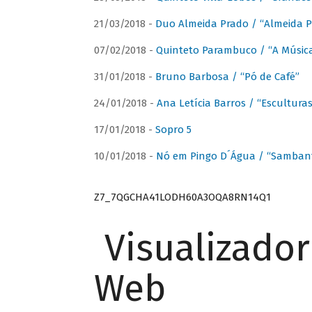
21/03/2018 -
Duo Almeida Prado / “Almeida P
07/02/2018 -
Quinteto Parambuco / “A Música
31/01/2018 -
Bruno Barbosa / “Pó de Café”
24/01/2018 -
Ana Letícia Barros / “Escultura
17/01/2018 -
Sopro 5
10/01/2018 -
Nó em Pingo D´Água / “Sambant
Z7_7QGCHA41LODH60A3OQA8RN14Q1
Visualizado
Web