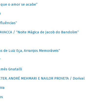
que o amor se acabe”
O
fluências”
VACCA / “Noite Mágica de Jacob do Bandolim”
 de Luiz Eça, Arranjos Memoráveis”
”
més Gnatalli
ER, ANDRÉ MEHMARI E NAILOR PROVETA / Dorival
ira
os