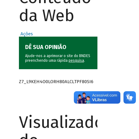
da Web
Ações
DÊ SUA OPINIÃO
Ajude-nos a aprimorar o site do BNDES
preenchendo uma rápida
pesquisa
.
Z7_L9KEH4O0LORH80ALCLTPF80SI6
Visualizador