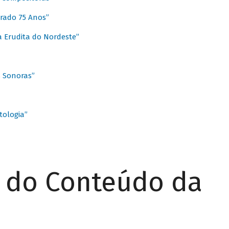
rado 75 Anos”
 Erudita do Nordeste”
s Sonoras”
ologia”
r do Conteúdo da