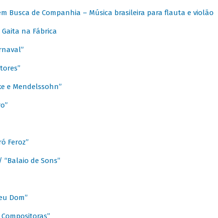
m Busca de Companhia – Música brasileira para flauta e violão
Gaita na Fábrica
rnaval”
tores”
ixe e Mendelssohn”
ro”
ó Feroz”
/ “Balaio de Sons”
Meu Dom”
s Compositoras”