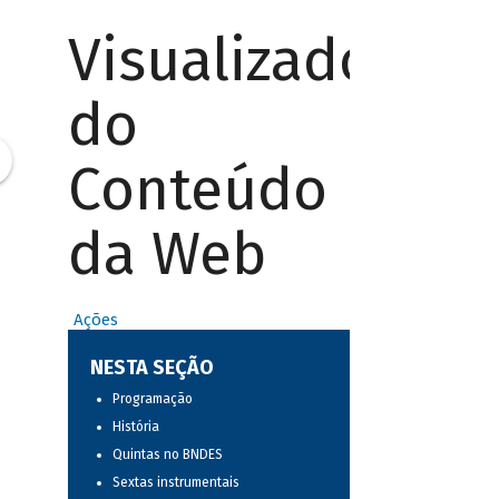
Visualizador
do
Conteúdo
da Web
Ações
NESTA SEÇÃO
Programação
História
Quintas no BNDES
Sextas instrumentais