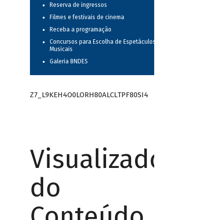
Reserva de ingressos
Filmes e festivais de cinema
Receba a programação
Concursos para Escolha de Espetáculos
Musicais
Galeria BNDES
Z7_L9KEH4O0LORH80ALCLTPF80SI4
Visualizador
do
Conteúdo