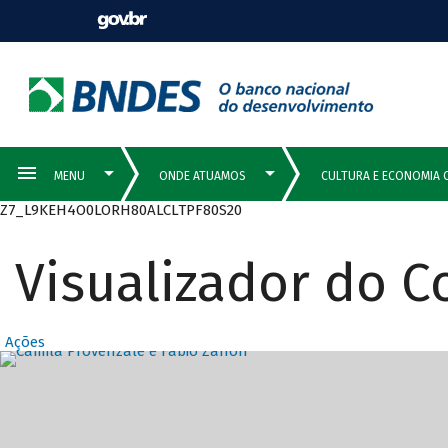
Z7_L9KEH4O0LORH80ALCLTPF80S20
Visualizador do 
Ações
Destaques Prin