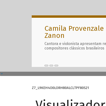
Camila Provenzale 
Zanon
Cantora e violonista apresentam r
compositores clássicos brasileiros
Z7_L9KEH4O0LORH80ALCLTPF80S21
Visualizado