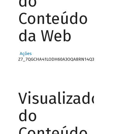
do
Conteúdo
da Web
Ações
Z7_7QGCHA41LODH60A3OQA8RN14Q3
Visualizador
do
Conteúdo