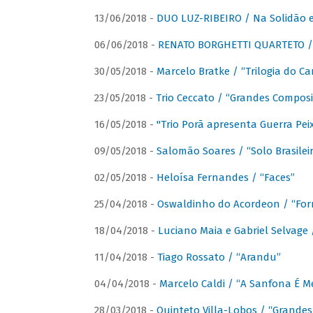
13/06/2018 -
DUO LUZ-RIBEIRO / Na Solidão e
06/06/2018 -
RENATO BORGHETTI QUARTETO / 
30/05/2018 -
Marcelo Bratke / “Trilogia do Ca
23/05/2018 -
Trio Ceccato / “Grandes Composi
16/05/2018 -
"Trio Porã apresenta Guerra Pe
09/05/2018 -
Salomão Soares / “Solo Brasilei
02/05/2018 -
Heloísa Fernandes / “Faces”
25/04/2018 -
Oswaldinho do Acordeon / “Forr
18/04/2018 -
Luciano Maia e Gabriel Selvage 
11/04/2018 -
Tiago Rossato / “Arandu”
04/04/2018 -
Marcelo Caldi / “A Sanfona É 
28/03/2018 -
Quinteto Villa-Lobos / “Grande