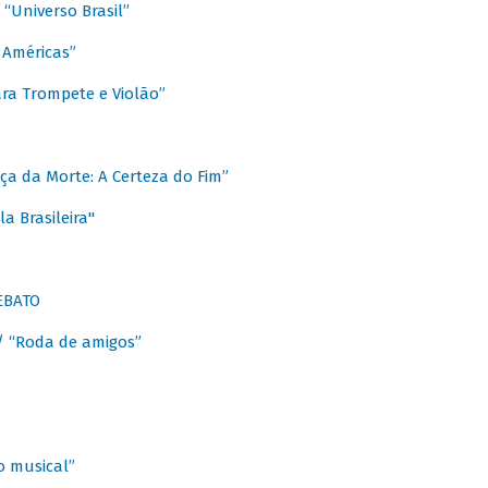
Universo Brasil”
 Américas”
ra Trompete e Violão”
a da Morte: A Certeza do Fim”
a Brasileira"
EBATO
 “Roda de amigos”
 musical”