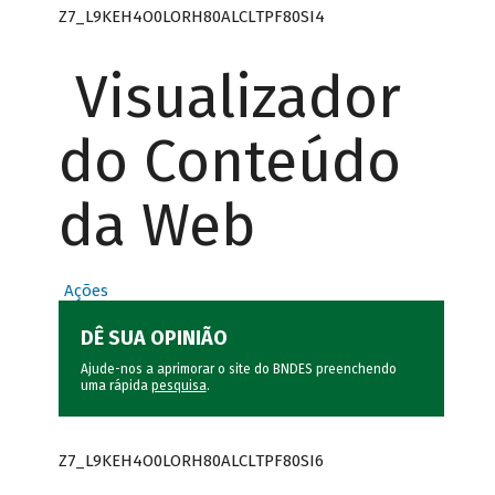
Z7_L9KEH4O0LORH80ALCLTPF80SI4
Visualizador
do Conteúdo
da Web
Ações
DÊ SUA OPINIÃO
Ajude-nos a aprimorar o site do BNDES preenchendo
uma rápida
pesquisa
.
Z7_L9KEH4O0LORH80ALCLTPF80SI6