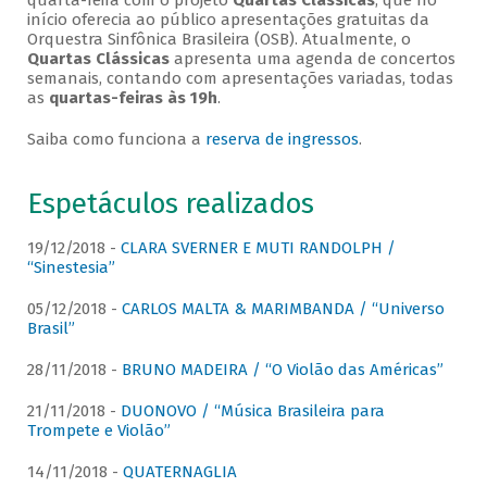
quarta-feira com o projeto
Quartas Clássicas
, que no
início oferecia ao público apresentações gratuitas da
Orquestra Sinfônica Brasileira (OSB). Atualmente, o
Quartas Clássicas
apresenta uma agenda de concertos
semanais, contando com apresentações variadas, todas
as
quartas-feiras às 19h
.
Saiba como funciona a
reserva de ingressos
.
Espetáculos realizados
19/12/2018 -
CLARA SVERNER E MUTI RANDOLPH /
“Sinestesia”
05/12/2018 -
CARLOS MALTA & MARIMBANDA / “Universo
Brasil”
28/11/2018 -
BRUNO MADEIRA / “O Violão das Américas”
21/11/2018 -
DUONOVO / “Música Brasileira para
Trompete e Violão”
14/11/2018 -
QUATERNAGLIA