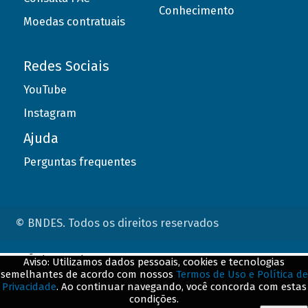
Conhecimento
Moedas contratuais
Redes Sociais
YouTube
Instagram
Ajuda
Perguntas frequentes
© BNDES. Todos os direitos reservados
ConteÃºdo complementar
Aviso: Utilizamos dados pessoais, cookies e tecnologias
semelhantes de acordo com nossos
Termos de Uso e Política de
${title}
${badge}
Privacidade
. Ao continuar navegando, você concorda com estas
condições.
${loading}