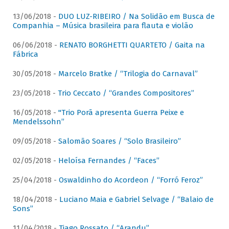
13/06/2018 -
DUO LUZ-RIBEIRO / Na Solidão em Busca de
Companhia – Música brasileira para flauta e violão
06/06/2018 -
RENATO BORGHETTI QUARTETO / Gaita na
Fábrica
30/05/2018 -
Marcelo Bratke / “Trilogia do Carnaval”
23/05/2018 -
Trio Ceccato / “Grandes Compositores”
16/05/2018 -
"Trio Porã apresenta Guerra Peixe e
Mendelssohn”
09/05/2018 -
Salomão Soares / “Solo Brasileiro”
02/05/2018 -
Heloísa Fernandes / “Faces”
25/04/2018 -
Oswaldinho do Acordeon / “Forró Feroz”
18/04/2018 -
Luciano Maia e Gabriel Selvage / “Balaio de
Sons”
11/04/2018 -
Tiago Rossato / “Arandu”