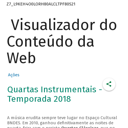
Z7_L9KEH4O0LORH80ALCLTPF80S21
Visualizador do
Conteúdo da
Web
Ações
Quartas Instrumentais -
Temporada 2018
A música erudita sempre teve lugar no Espaço Cultural
BNDES. Em 2010, ganhou definitivamente as noites de