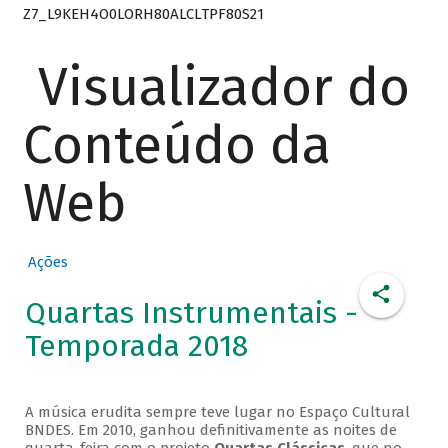
Z7_L9KEH4O0LORH80ALCLTPF80S21
Visualizador do
Conteúdo da
Web
Ações
Quartas Instrumentais -
Temporada 2018
A música erudita sempre teve lugar no Espaço Cultural
BNDES. Em 2010, ganhou definitivamente as noites de