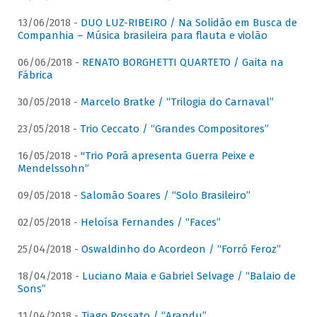
13/06/2018 -
DUO LUZ-RIBEIRO / Na Solidão em Busca de
Companhia – Música brasileira para flauta e violão
06/06/2018 -
RENATO BORGHETTI QUARTETO / Gaita na
Fábrica
30/05/2018 -
Marcelo Bratke / “Trilogia do Carnaval”
23/05/2018 -
Trio Ceccato / “Grandes Compositores”
16/05/2018 -
"Trio Porã apresenta Guerra Peixe e
Mendelssohn”
09/05/2018 -
Salomão Soares / “Solo Brasileiro”
02/05/2018 -
Heloísa Fernandes / “Faces”
25/04/2018 -
Oswaldinho do Acordeon / “Forró Feroz”
18/04/2018 -
Luciano Maia e Gabriel Selvage / “Balaio de
Sons”
11/04/2018 -
Tiago Rossato / “Arandu”