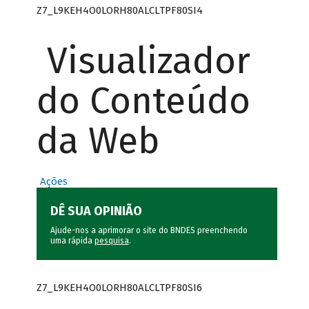
Z7_L9KEH4O0LORH80ALCLTPF80SI4
Visualizador
do Conteúdo
da Web
Ações
DÊ SUA OPINIÃO
Ajude-nos a aprimorar o site do BNDES preenchendo
uma rápida
pesquisa
.
Z7_L9KEH4O0LORH80ALCLTPF80SI6