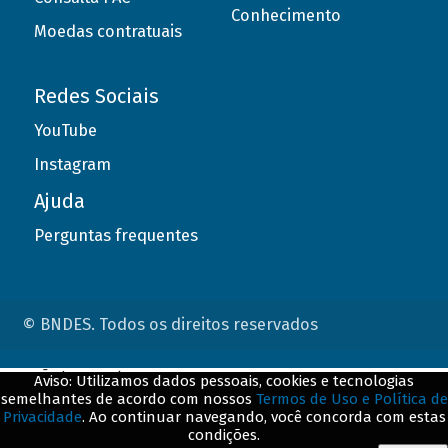
Conhecimento
Moedas contratuais
Redes Sociais
YouTube
Instagram
Ajuda
Perguntas frequentes
© BNDES. Todos os direitos reservados
ConteÃºdo complementar
Aviso: Utilizamos dados pessoais, cookies e tecnologias
semelhantes de acordo com nossos
Termos de Uso e Política de
${title}
${badge}
Privacidade
. Ao continuar navegando, você concorda com estas
condições.
${loading}