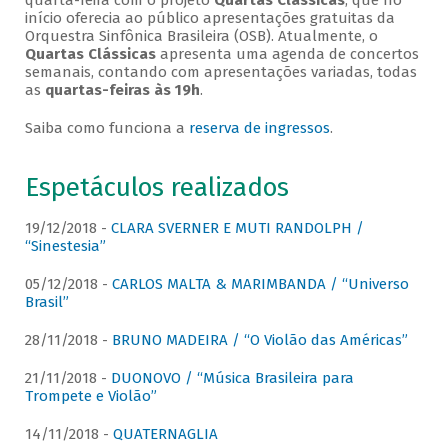
quarta-feira com o projeto
Quartas Clássicas
, que no
início oferecia ao público apresentações gratuitas da
Orquestra Sinfônica Brasileira (OSB). Atualmente, o
Quartas Clássicas
apresenta uma agenda de concertos
semanais, contando com apresentações variadas, todas
as
quartas-feiras às 19h
.
Saiba como funciona a
reserva de ingressos
.
Espetáculos realizados
19/12/2018 -
CLARA SVERNER E MUTI RANDOLPH /
“Sinestesia”
05/12/2018 -
CARLOS MALTA & MARIMBANDA / “Universo
Brasil”
28/11/2018 -
BRUNO MADEIRA / “O Violão das Américas”
21/11/2018 -
DUONOVO / “Música Brasileira para
Trompete e Violão”
14/11/2018 -
QUATERNAGLIA