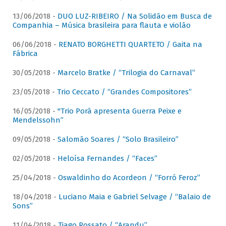
13/06/2018 -
DUO LUZ-RIBEIRO / Na Solidão em Busca de
Companhia – Música brasileira para flauta e violão
06/06/2018 -
RENATO BORGHETTI QUARTETO / Gaita na
Fábrica
30/05/2018 -
Marcelo Bratke / “Trilogia do Carnaval”
23/05/2018 -
Trio Ceccato / “Grandes Compositores”
16/05/2018 -
"Trio Porã apresenta Guerra Peixe e
Mendelssohn”
09/05/2018 -
Salomão Soares / “Solo Brasileiro”
02/05/2018 -
Heloísa Fernandes / “Faces”
25/04/2018 -
Oswaldinho do Acordeon / “Forró Feroz”
18/04/2018 -
Luciano Maia e Gabriel Selvage / “Balaio de
Sons”
11/04/2018 -
Tiago Rossato / “Arandu”