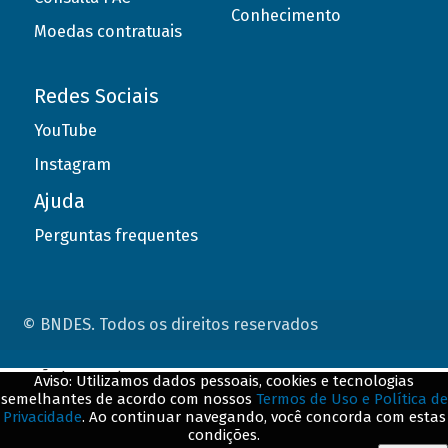
Conhecimento
Moedas contratuais
Redes Sociais
YouTube
Instagram
Ajuda
Perguntas frequentes
© BNDES. Todos os direitos reservados
ConteÃºdo complementar
Aviso: Utilizamos dados pessoais, cookies e tecnologias
semelhantes de acordo com nossos
Termos de Uso e Política de
${title}
${badge}
Privacidade
. Ao continuar navegando, você concorda com estas
condições.
${loading}