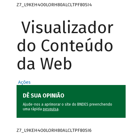
Z7_L9KEH4O0LORH80ALCLTPF80SI4
Visualizador
do Conteúdo
da Web
Ações
DÊ SUA OPINIÃO
Ajude-nos a aprimorar o site do BNDES preenchendo
uma rápida
pesquisa
.
Z7_L9KEH4O0LORH80ALCLTPF80SI6