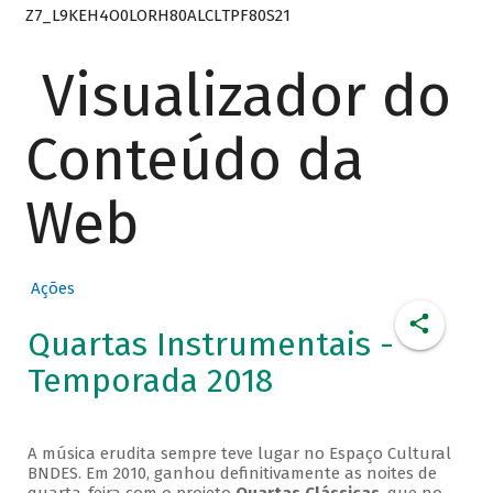
Z7_L9KEH4O0LORH80ALCLTPF80S21
Visualizador do
Conteúdo da
Web
Ações
Quartas Instrumentais -
Temporada 2018
A música erudita sempre teve lugar no Espaço Cultural
BNDES. Em 2010, ganhou definitivamente as noites de