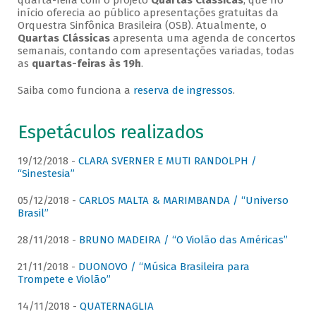
quarta-feira com o projeto
Quartas Clássicas
, que no
início oferecia ao público apresentações gratuitas da
Orquestra Sinfônica Brasileira (OSB). Atualmente, o
Quartas Clássicas
apresenta uma agenda de concertos
semanais, contando com apresentações variadas, todas
as
quartas-feiras às 19h
.
Saiba como funciona a
reserva de ingressos
.
Espetáculos realizados
19/12/2018 -
CLARA SVERNER E MUTI RANDOLPH /
“Sinestesia”
05/12/2018 -
CARLOS MALTA & MARIMBANDA / “Universo
Brasil”
28/11/2018 -
BRUNO MADEIRA / “O Violão das Américas”
21/11/2018 -
DUONOVO / “Música Brasileira para
Trompete e Violão”
14/11/2018 -
QUATERNAGLIA