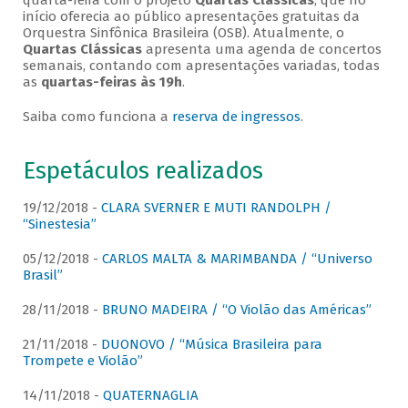
quarta-feira com o projeto
Quartas Clássicas
, que no
início oferecia ao público apresentações gratuitas da
Orquestra Sinfônica Brasileira (OSB). Atualmente, o
Quartas Clássicas
apresenta uma agenda de concertos
semanais, contando com apresentações variadas, todas
as
quartas-feiras às 19h
.
Saiba como funciona a
reserva de ingressos
.
Espetáculos realizados
19/12/2018 -
CLARA SVERNER E MUTI RANDOLPH /
“Sinestesia”
05/12/2018 -
CARLOS MALTA & MARIMBANDA / “Universo
Brasil”
28/11/2018 -
BRUNO MADEIRA / “O Violão das Américas”
21/11/2018 -
DUONOVO / “Música Brasileira para
Trompete e Violão”
14/11/2018 -
QUATERNAGLIA