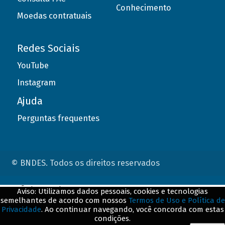
Conhecimento
Moedas contratuais
Redes Sociais
YouTube
Instagram
Ajuda
Perguntas frequentes
© BNDES. Todos os direitos reservados
ConteÃºdo complementar
Aviso: Utilizamos dados pessoais, cookies e tecnologias
semelhantes de acordo com nossos
Termos de Uso e Política de
${title}
${badge}
Privacidade
. Ao continuar navegando, você concorda com estas
condições.
${loading}