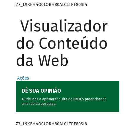
Z7_L9KEH4O0LORH80ALCLTPF80SI4
Visualizador
do Conteúdo
da Web
Ações
DÊ SUA OPINIÃO
Ajude-nos a aprimorar o site do BNDES preenchendo
uma rápida
pesquisa
.
Z7_L9KEH4O0LORH80ALCLTPF80SI6