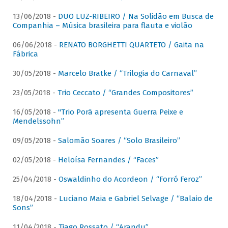
13/06/2018 -
DUO LUZ-RIBEIRO / Na Solidão em Busca de
Companhia – Música brasileira para flauta e violão
06/06/2018 -
RENATO BORGHETTI QUARTETO / Gaita na
Fábrica
30/05/2018 -
Marcelo Bratke / “Trilogia do Carnaval”
23/05/2018 -
Trio Ceccato / “Grandes Compositores”
16/05/2018 -
"Trio Porã apresenta Guerra Peixe e
Mendelssohn”
09/05/2018 -
Salomão Soares / “Solo Brasileiro”
02/05/2018 -
Heloísa Fernandes / “Faces”
25/04/2018 -
Oswaldinho do Acordeon / “Forró Feroz”
18/04/2018 -
Luciano Maia e Gabriel Selvage / “Balaio de
Sons”
11/04/2018 -
Tiago Rossato / “Arandu”