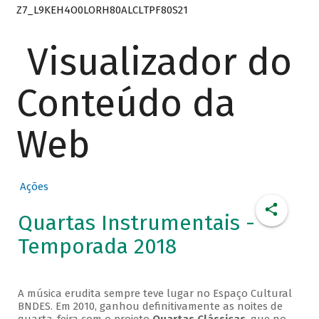
Z7_L9KEH4O0LORH80ALCLTPF80S21
Visualizador do
Conteúdo da
Web
Ações
Quartas Instrumentais -
Temporada 2018
A música erudita sempre teve lugar no Espaço Cultural
BNDES. Em 2010, ganhou definitivamente as noites de