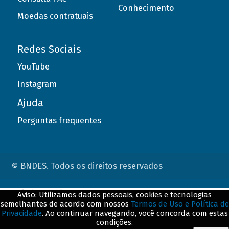
Conhecimento
Moedas contratuais
Redes Sociais
YouTube
Instagram
Ajuda
Perguntas frequentes
© BNDES. Todos os direitos reservados
ConteÃºdo complementar
Aviso: Utilizamos dados pessoais, cookies e tecnologias
semelhantes de acordo com nossos
Termos de Uso e Política de
${title}
${badge}
Privacidade
. Ao continuar navegando, você concorda com estas
condições.
${loading}