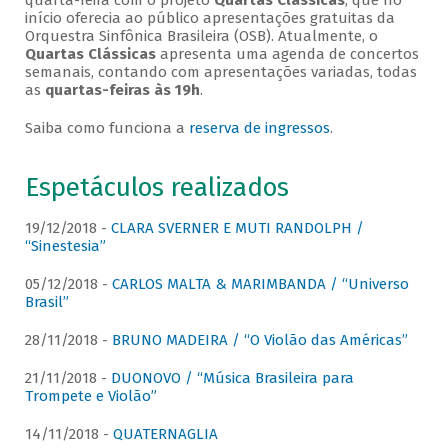
quarta-feira com o projeto
Quartas Clássicas
, que no
início oferecia ao público apresentações gratuitas da
Orquestra Sinfônica Brasileira (OSB). Atualmente, o
Quartas Clássicas
apresenta uma agenda de concertos
semanais, contando com apresentações variadas, todas
as
quartas-feiras às 19h
.
Saiba como funciona a
reserva de ingressos
.
Espetáculos realizados
19/12/2018 -
CLARA SVERNER E MUTI RANDOLPH /
“Sinestesia”
05/12/2018 -
CARLOS MALTA & MARIMBANDA / “Universo
Brasil”
28/11/2018 -
BRUNO MADEIRA / “O Violão das Américas”
21/11/2018 -
DUONOVO / “Música Brasileira para
Trompete e Violão”
14/11/2018 -
QUATERNAGLIA