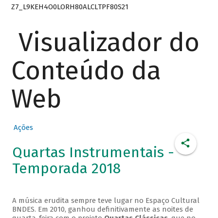
Z7_L9KEH4O0LORH80ALCLTPF80S21
Visualizador do
Conteúdo da
Web
Ações
Quartas Instrumentais -
Temporada 2018
A música erudita sempre teve lugar no Espaço Cultural
BNDES. Em 2010, ganhou definitivamente as noites de