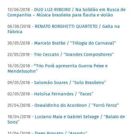
13/06/2018 -
DUO LUZ-RIBEIRO / Na Solidão em Busca de
Companhia – Música brasileira para flauta e violão
06/06/2018 -
RENATO BORGHETTI QUARTETO / Gaita na
Fábrica
30/05/2018 -
Marcelo Bratke / “Trilogia do Carnaval”
23/05/2018 -
Trio Ceccato / “Grandes Compositores”
16/05/2018 -
"Trio Porã apresenta Guerra Peixe e
Mendelssohn”
09/05/2018 -
Salomão Soares / “Solo Brasileiro”
02/05/2018 -
Heloísa Fernandes / “Faces”
25/04/2018 -
Oswaldinho do Acordeon / “Forró Feroz”
18/04/2018 -
Luciano Maia e Gabriel Selvage / “Balaio de
Sons”
11/04/2018 -
Tiago Rossato / “Arandu”