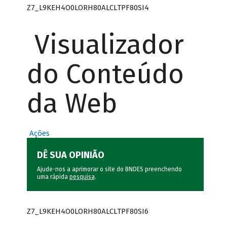
Z7_L9KEH4O0LORH80ALCLTPF80SI4
Visualizador
do Conteúdo
da Web
Ações
DÊ SUA OPINIÃO
Ajude-nos a aprimorar o site do BNDES preenchendo
uma rápida
pesquisa
.
Z7_L9KEH4O0LORH80ALCLTPF80SI6