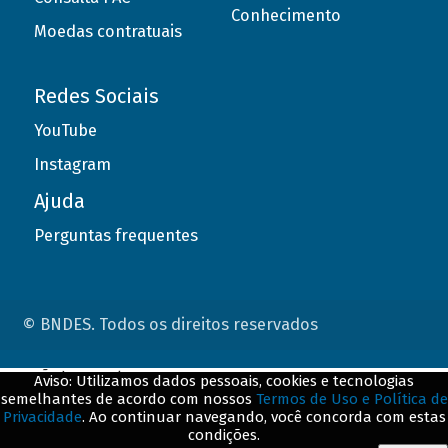
Conhecimento
Moedas contratuais
Redes Sociais
YouTube
Instagram
Ajuda
Perguntas frequentes
© BNDES. Todos os direitos reservados
ConteÃºdo complementar
Aviso: Utilizamos dados pessoais, cookies e tecnologias
semelhantes de acordo com nossos
Termos de Uso e Política de
${title}
${badge}
Privacidade
. Ao continuar navegando, você concorda com estas
condições.
${loading}