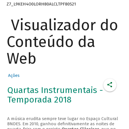
Z7_L9KEH4O0LORH80ALCLTPF80S21
Visualizador do
Conteúdo da
Web
Ações
Quartas Instrumentais -
Temporada 2018
A música erudita sempre teve lugar no Espaço Cultural
BNDES. Em 2010, ganhou definitivamente as noites de