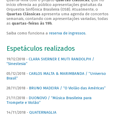
quarta-feira com o projeto
Quartas Clássicas
, que no
início oferecia ao público apresentações gratuitas da
Orquestra Sinfônica Brasileira (OSB). Atualmente, o
Quartas Clássicas
apresenta uma agenda de concertos
semanais, contando com apresentações variadas, todas
as
quartas-feiras às 19h
.
Saiba como funciona a
reserva de ingressos
.
Espetáculos realizados
19/12/2018 -
CLARA SVERNER E MUTI RANDOLPH /
“Sinestesia”
05/12/2018 -
CARLOS MALTA & MARIMBANDA / “Universo
Brasil”
28/11/2018 -
BRUNO MADEIRA / “O Violão das Américas”
21/11/2018 -
DUONOVO / “Música Brasileira para
Trompete e Violão”
14/11/2018 -
QUATERNAGLIA