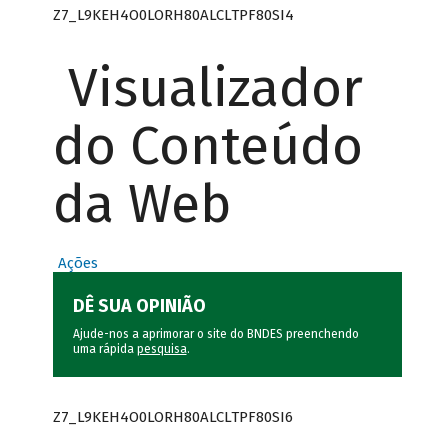
Z7_L9KEH4O0LORH80ALCLTPF80SI4
Visualizador
do Conteúdo
da Web
Ações
DÊ SUA OPINIÃO
Ajude-nos a aprimorar o site do BNDES preenchendo
uma rápida
pesquisa
.
Z7_L9KEH4O0LORH80ALCLTPF80SI6