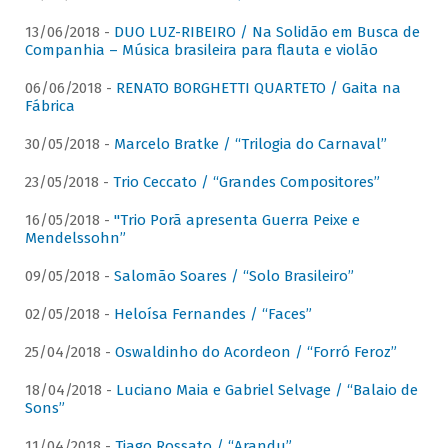
13/06/2018 -
DUO LUZ-RIBEIRO / Na Solidão em Busca de
Companhia – Música brasileira para flauta e violão
06/06/2018 -
RENATO BORGHETTI QUARTETO / Gaita na
Fábrica
30/05/2018 -
Marcelo Bratke / “Trilogia do Carnaval”
23/05/2018 -
Trio Ceccato / “Grandes Compositores”
16/05/2018 -
"Trio Porã apresenta Guerra Peixe e
Mendelssohn”
09/05/2018 -
Salomão Soares / “Solo Brasileiro”
02/05/2018 -
Heloísa Fernandes / “Faces”
25/04/2018 -
Oswaldinho do Acordeon / “Forró Feroz”
18/04/2018 -
Luciano Maia e Gabriel Selvage / “Balaio de
Sons”
11/04/2018 -
Tiago Rossato / “Arandu”