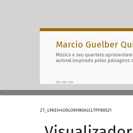
Marcio Guelber Qu
Músico e seu quarteto apresentam
autoral inspirado pelas paisagens 
Z7_L9KEH4O0LORH80ALCLTPF80S21
Visualizado