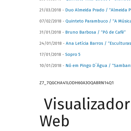
21/03/2018 -
Duo Almeida Prado / “Almeida P
07/02/2018 -
Quinteto Parambuco / “A Música
31/01/2018 -
Bruno Barbosa / “Pó de Café”
24/01/2018 -
Ana Letícia Barros / “Escultura
17/01/2018 -
Sopro 5
10/01/2018 -
Nó em Pingo D´Água / “Sambant
Z7_7QGCHA41LODH60A3OQA8RN14Q1
Visualizado
Web