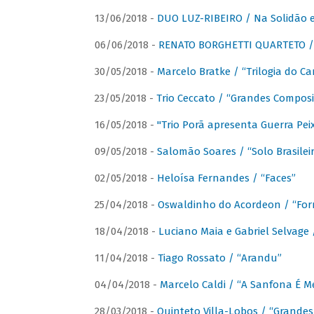
13/06/2018 -
DUO LUZ-RIBEIRO / Na Solidão e
06/06/2018 -
RENATO BORGHETTI QUARTETO / 
30/05/2018 -
Marcelo Bratke / “Trilogia do Ca
23/05/2018 -
Trio Ceccato / “Grandes Composi
16/05/2018 -
"Trio Porã apresenta Guerra Pe
09/05/2018 -
Salomão Soares / “Solo Brasilei
02/05/2018 -
Heloísa Fernandes / “Faces”
25/04/2018 -
Oswaldinho do Acordeon / “Forr
18/04/2018 -
Luciano Maia e Gabriel Selvage 
11/04/2018 -
Tiago Rossato / “Arandu”
04/04/2018 -
Marcelo Caldi / “A Sanfona É 
28/03/2018 -
Quinteto Villa-Lobos / “Grande