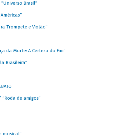
Universo Brasil”
 Américas”
ra Trompete e Violão”
a da Morte: A Certeza do Fim”
a Brasileira"
EBATO
 “Roda de amigos”
 musical”