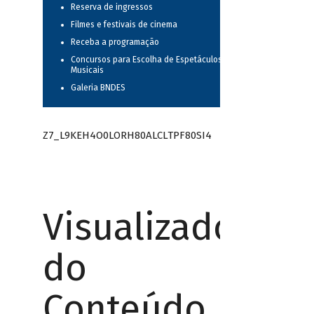
Reserva de ingressos
Filmes e festivais de cinema
Receba a programação
Concursos para Escolha de Espetáculos
Musicais
Galeria BNDES
Z7_L9KEH4O0LORH80ALCLTPF80SI4
Visualizador
do
Conteúdo