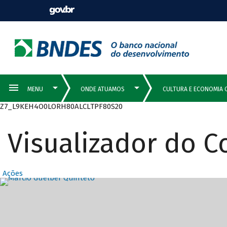
Z7_L9KEH4O0LORH80ALCLTPF80S20
Visualizador do 
Ações
Destaques Prin