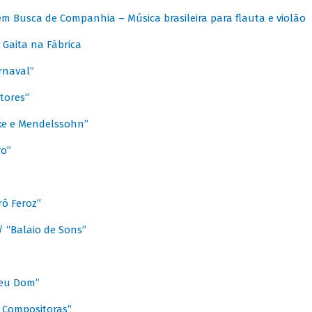
m Busca de Companhia – Música brasileira para flauta e violão
Gaita na Fábrica
rnaval”
tores”
ixe e Mendelssohn”
ro”
ó Feroz”
/ “Balaio de Sons”
Meu Dom”
s Compositoras”