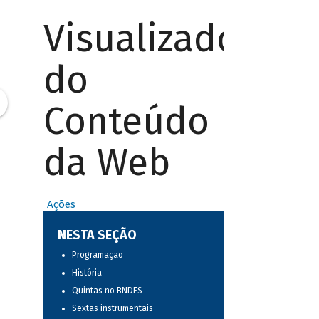
Visualizador
do
Conteúdo
da Web
Ações
NESTA SEÇÃO
Programação
História
Quintas no BNDES
Sextas instrumentais