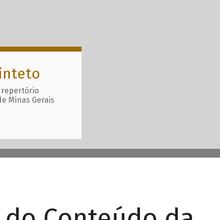
inteto
 repertório
de Minas Gerais
r do Conteúdo da