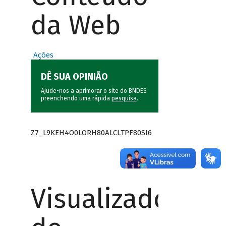
da Web
Ações
DÊ SUA OPINIÃO
Ajude-nos a aprimorar o site do BNDES
preenchendo uma rápida
pesquisa
.
Z7_L9KEH4O0LORH80ALCLTPF80SI6
Visualizador