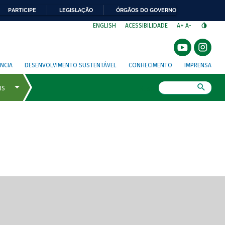
PARTICIPE
LEGISLAÇÃO
ÓRGÃOS DO GOVERNO
⁣
ENGLISH
ACESSIBILIDADE
A+
A-
NCIA
DESENVOLVIMENTO SUSTENTÁVEL
CONHECIMENTO
IMPRENSA
Busca
gem de tela