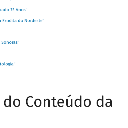
rado 75 Anos”
 Erudita do Nordeste”
s Sonoras”
ologia”
r do Conteúdo da