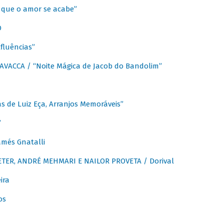
que o amor se acabe”
O
fluências”
VACCA / “Noite Mágica de Jacob do Bandolim”
 de Luiz Eça, Arranjos Memoráveis”
”
més Gnatalli
ER, ANDRÉ MEHMARI E NAILOR PROVETA / Dorival
ira
os