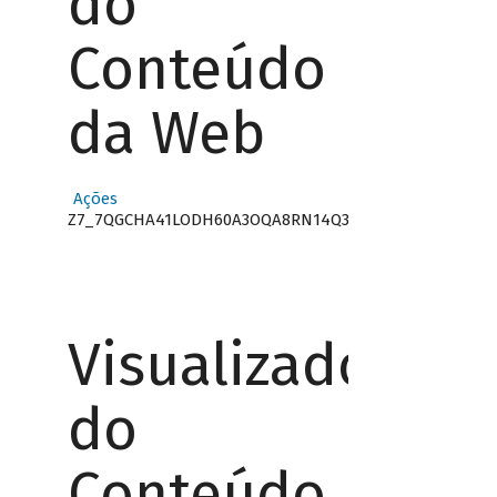
do
Conteúdo
da Web
Ações
Z7_7QGCHA41LODH60A3OQA8RN14Q3
Visualizador
do
Conteúdo