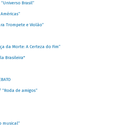
Universo Brasil”
 Américas”
ra Trompete e Violão”
a da Morte: A Certeza do Fim”
a Brasileira"
EBATO
 “Roda de amigos”
 musical”