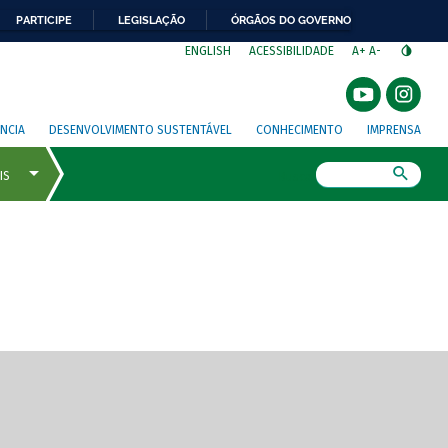
PARTICIPE
LEGISLAÇÃO
ÓRGÃOS DO GOVERNO
⁣
ENGLISH
ACESSIBILIDADE
A+
A-
NCIA
DESENVOLVIMENTO SUSTENTÁVEL
CONHECIMENTO
IMPRENSA
Busca
gem de tela