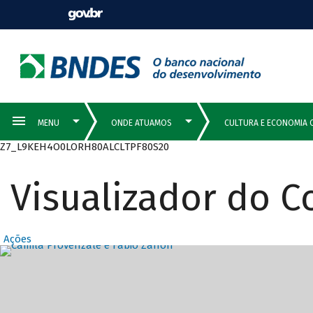
Z7_L9KEH4O0LORH80ALCLTPF80S20
Visualizador do 
Ações
Destaques Prin