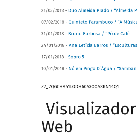
21/03/2018 -
Duo Almeida Prado / “Almeida P
07/02/2018 -
Quinteto Parambuco / “A Música
31/01/2018 -
Bruno Barbosa / “Pó de Café”
24/01/2018 -
Ana Letícia Barros / “Escultura
17/01/2018 -
Sopro 5
10/01/2018 -
Nó em Pingo D´Água / “Sambant
Z7_7QGCHA41LODH60A3OQA8RN14Q1
Visualizado
Web