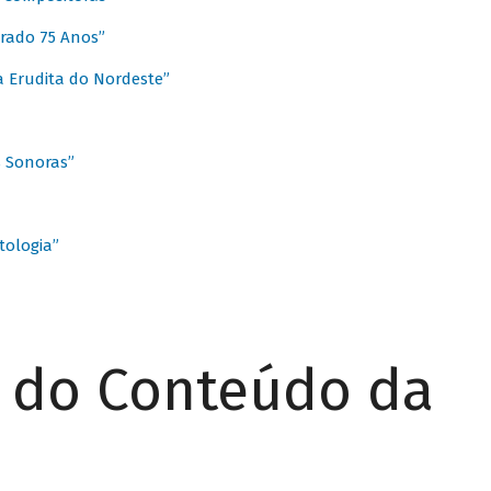
rado 75 Anos”
 Erudita do Nordeste”
s Sonoras”
ologia”
r do Conteúdo da