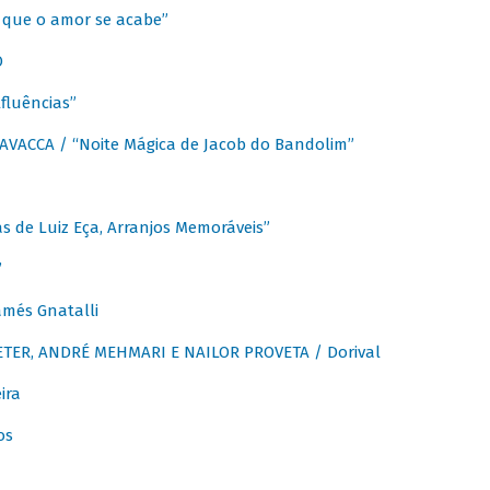
que o amor se acabe”
O
fluências”
VACCA / “Noite Mágica de Jacob do Bandolim”
 de Luiz Eça, Arranjos Memoráveis”
”
més Gnatalli
ER, ANDRÉ MEHMARI E NAILOR PROVETA / Dorival
ira
os