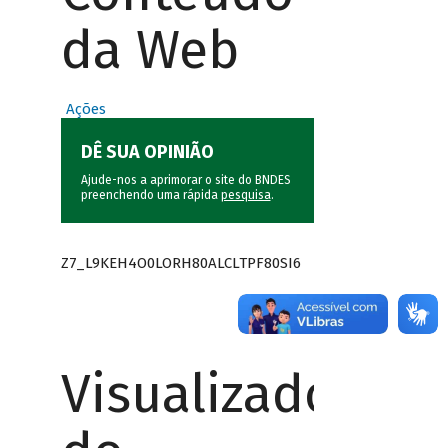
da Web
Ações
DÊ SUA OPINIÃO
Ajude-nos a aprimorar o site do BNDES
preenchendo uma rápida
pesquisa
.
Z7_L9KEH4O0LORH80ALCLTPF80SI6
Visualizador