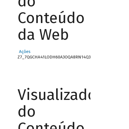
do
Conteúdo
da Web
Ações
Z7_7QGCHA41LODH60A3OQA8RN14Q3
Visualizador
do
Conteúdo