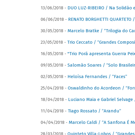
13/06/2018 -
DUO LUZ-RIBEIRO / Na Solidão e
06/06/2018 -
RENATO BORGHETTI QUARTETO / 
30/05/2018 -
Marcelo Bratke / “Trilogia do Ca
23/05/2018 -
Trio Ceccato / “Grandes Composi
16/05/2018 -
"Trio Porã apresenta Guerra Pe
09/05/2018 -
Salomão Soares / “Solo Brasilei
02/05/2018 -
Heloísa Fernandes / “Faces”
25/04/2018 -
Oswaldinho do Acordeon / “Forr
18/04/2018 -
Luciano Maia e Gabriel Selvage 
11/04/2018 -
Tiago Rossato / “Arandu”
04/04/2018 -
Marcelo Caldi / “A Sanfona É 
28/03/2018 -
Quinteto Villa-Lobos / “Grande