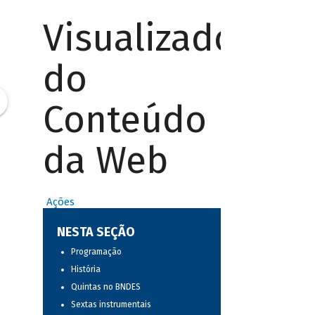
Visualizador
do
Conteúdo
da Web
Ações
NESTA SEÇÃO
Programação
História
Quintas no BNDES
Sextas instrumentais