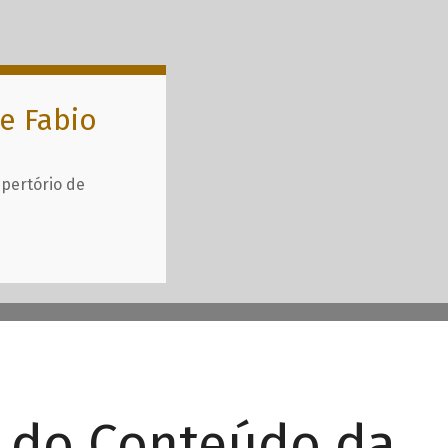
e Fabio
epertório de
r do Conteúdo da