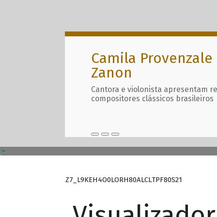
Camila Provenzale 
Zanon
Cantora e violonista apresentam r
compositores clássicos brasileiros
Z7_L9KEH4O0LORH80ALCLTPF80S21
Visualizado