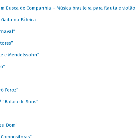
m Busca de Companhia – Música brasileira para flauta e violão
Gaita na Fábrica
rnaval”
tores”
ixe e Mendelssohn”
ro”
ó Feroz”
/ “Balaio de Sons”
Meu Dom”
s Compositoras”