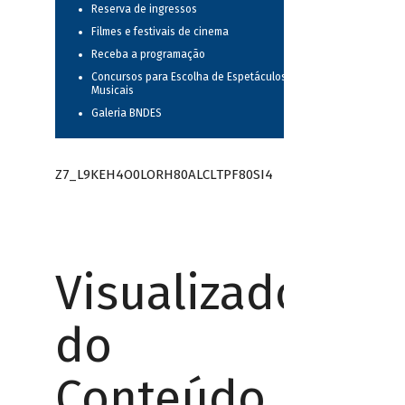
Reserva de ingressos
Filmes e festivais de cinema
Receba a programação
Concursos para Escolha de Espetáculos
Musicais
Galeria BNDES
Z7_L9KEH4O0LORH80ALCLTPF80SI4
Visualizador
do
Conteúdo