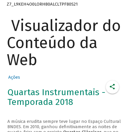
Z7_L9KEH4O0LORH80ALCLTPF80S21
Visualizador do
Conteúdo da
Web
Ações
Quartas Instrumentais -
Temporada 2018
A música erudita sempre teve lugar no Espaço Cultural
BNDES. Em 2010, ganhou definitivamente as noites de