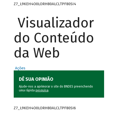
Z7_L9KEH4O0LORH80ALCLTPF80SI4
Visualizador
do Conteúdo
da Web
Ações
DÊ SUA OPINIÃO
Ajude-nos a aprimorar o site do BNDES preenchendo
uma rápida
pesquisa
.
Z7_L9KEH4O0LORH80ALCLTPF80SI6