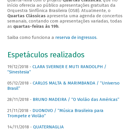
quarta-feira com o projeto
Quartas Clássicas
, que no
início oferecia ao público apresentações gratuitas da
Orquestra Sinfônica Brasileira (OSB). Atualmente, o
Quartas Clássicas
apresenta uma agenda de concertos
semanais, contando com apresentações variadas, todas
as
quartas-feiras às 19h
.
Saiba como funciona a
reserva de ingressos
.
Espetáculos realizados
19/12/2018 -
CLARA SVERNER E MUTI RANDOLPH /
“Sinestesia”
05/12/2018 -
CARLOS MALTA & MARIMBANDA / “Universo
Brasil”
28/11/2018 -
BRUNO MADEIRA / “O Violão das Américas”
21/11/2018 -
DUONOVO / “Música Brasileira para
Trompete e Violão”
14/11/2018 -
QUATERNAGLIA