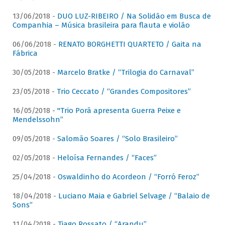
13/06/2018 -
DUO LUZ-RIBEIRO / Na Solidão em Busca de
Companhia – Música brasileira para flauta e violão
06/06/2018 -
RENATO BORGHETTI QUARTETO / Gaita na
Fábrica
30/05/2018 -
Marcelo Bratke / “Trilogia do Carnaval”
23/05/2018 -
Trio Ceccato / “Grandes Compositores”
16/05/2018 -
"Trio Porã apresenta Guerra Peixe e
Mendelssohn”
09/05/2018 -
Salomão Soares / “Solo Brasileiro”
02/05/2018 -
Heloísa Fernandes / “Faces”
25/04/2018 -
Oswaldinho do Acordeon / “Forró Feroz”
18/04/2018 -
Luciano Maia e Gabriel Selvage / “Balaio de
Sons”
11/04/2018 -
Tiago Rossato / “Arandu”