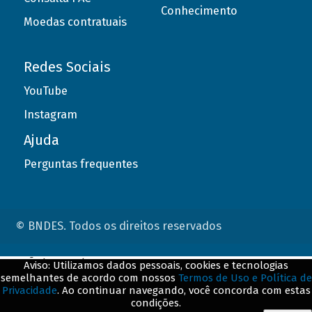
Conhecimento
Moedas contratuais
Redes Sociais
YouTube
Instagram
Ajuda
Perguntas frequentes
© BNDES. Todos os direitos reservados
ConteÃºdo complementar
Aviso: Utilizamos dados pessoais, cookies e tecnologias
semelhantes de acordo com nossos
Termos de Uso e Política de
${title}
${badge}
Privacidade
. Ao continuar navegando, você concorda com estas
condições.
${loading}