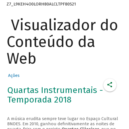
Z7_L9KEH4O0LORH80ALCLTPF80S21
Visualizador do
Conteúdo da
Web
Ações
Quartas Instrumentais -
Temporada 2018
A música erudita sempre teve lugar no Espaço Cultural
BNDES. Em 2010, ganhou definitivamente as noites de