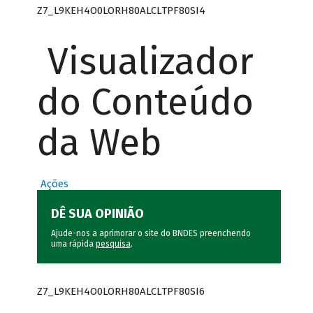
Z7_L9KEH4O0LORH80ALCLTPF80SI4
Visualizador
do Conteúdo
da Web
Ações
DÊ SUA OPINIÃO
Ajude-nos a aprimorar o site do BNDES preenchendo
uma rápida
pesquisa
.
Z7_L9KEH4O0LORH80ALCLTPF80SI6