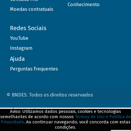
Conhecimento
Moedas contratuais
Redes Sociais
YouTube
Instagram
Ajuda
Perguntas frequentes
© BNDES. Todos os direitos reservados
ConteÃºdo complementar
Aviso: Utilizamos dados pessoais, cookies e tecnologias
semelhantes de acordo com nossos
Termos de Uso e Política de
${title}
${badge}
Privacidade
. Ao continuar navegando, você concorda com estas
condições.
${loading}