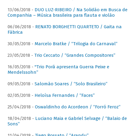
13/06/2018 -
DUO LUZ-RIBEIRO / Na Solidão em Busca de
Companhia – Música brasileira para flauta e violão
06/06/2018 -
RENATO BORGHETTI QUARTETO / Gaita na
Fábrica
30/05/2018 -
Marcelo Bratke / “Trilogia do Carnaval”
23/05/2018 -
Trio Ceccato / “Grandes Compositores”
16/05/2018 -
"Trio Porã apresenta Guerra Peixe e
Mendelssohn”
09/05/2018 -
Salomão Soares / “Solo Brasileiro”
02/05/2018 -
Heloísa Fernandes / “Faces”
25/04/2018 -
Oswaldinho do Acordeon / “Forró Feroz”
18/04/2018 -
Luciano Maia e Gabriel Selvage / “Balaio de
Sons”
11/04/2018 -
Tiago Rossato / “Arandu”