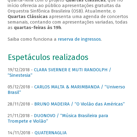
quarta-feira com o projeto
Quartas Clássicas
, que no
início oferecia ao público apresentações gratuitas da
Orquestra Sinfônica Brasileira (OSB). Atualmente, o
Quartas Clássicas
apresenta uma agenda de concertos
semanais, contando com apresentações variadas, todas
as
quartas-feiras às 19h
.
Saiba como funciona a
reserva de ingressos
.
Espetáculos realizados
19/12/2018 -
CLARA SVERNER E MUTI RANDOLPH /
“Sinestesia”
05/12/2018 -
CARLOS MALTA & MARIMBANDA / “Universo
Brasil”
28/11/2018 -
BRUNO MADEIRA / “O Violão das Américas”
21/11/2018 -
DUONOVO / “Música Brasileira para
Trompete e Violão”
14/11/2018 -
QUATERNAGLIA