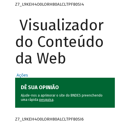
Z7_L9KEH4O0LORH80ALCLTPF80SI4
Visualizador
do Conteúdo
da Web
Ações
DÊ SUA OPINIÃO
Ajude-nos a aprimorar o site do BNDES preenchendo
uma rápida
pesquisa
.
Z7_L9KEH4O0LORH80ALCLTPF80SI6