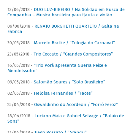
13/06/2018 -
DUO LUZ-RIBEIRO / Na Solidão em Busca de
Companhia – Música brasileira para flauta e violão
06/06/2018 -
RENATO BORGHETTI QUARTETO / Gaita na
Fábrica
30/05/2018 -
Marcelo Bratke / “Trilogia do Carnaval”
23/05/2018 -
Trio Ceccato / “Grandes Compositores”
16/05/2018 -
"Trio Porã apresenta Guerra Peixe e
Mendelssohn”
09/05/2018 -
Salomão Soares / “Solo Brasileiro”
02/05/2018 -
Heloísa Fernandes / “Faces”
25/04/2018 -
Oswaldinho do Acordeon / “Forró Feroz”
18/04/2018 -
Luciano Maia e Gabriel Selvage / “Balaio de
Sons”
11/04/2018 -
Tiago Rossato / “Arandu”