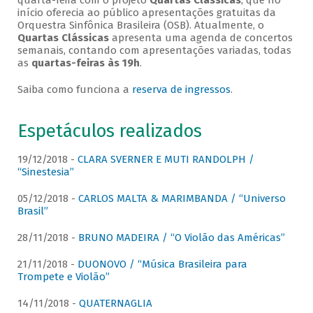
quarta-feira com o projeto
Quartas Clássicas
, que no
início oferecia ao público apresentações gratuitas da
Orquestra Sinfônica Brasileira (OSB). Atualmente, o
Quartas Clássicas
apresenta uma agenda de concertos
semanais, contando com apresentações variadas, todas
as
quartas-feiras às 19h
.
Saiba como funciona a
reserva de ingressos
.
Espetáculos realizados
19/12/2018 -
CLARA SVERNER E MUTI RANDOLPH /
“Sinestesia”
05/12/2018 -
CARLOS MALTA & MARIMBANDA / “Universo
Brasil”
28/11/2018 -
BRUNO MADEIRA / “O Violão das Américas”
21/11/2018 -
DUONOVO / “Música Brasileira para
Trompete e Violão”
14/11/2018 -
QUATERNAGLIA