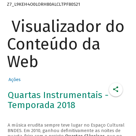
Z7_L9KEH4O0LORH80ALCLTPF80S21
Visualizador do
Conteúdo da
Web
Ações
Quartas Instrumentais -
Temporada 2018
A música erudita sempre teve lugar no Espaço Cultural
BNDES. Em 2010, ganhou definitivamente as noites de