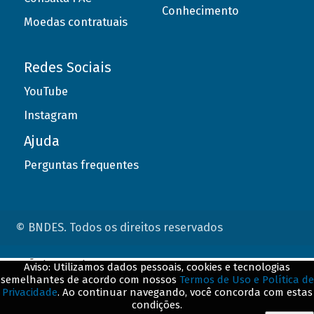
Conhecimento
Moedas contratuais
Redes Sociais
YouTube
Instagram
Ajuda
Perguntas frequentes
© BNDES. Todos os direitos reservados
ConteÃºdo complementar
Aviso: Utilizamos dados pessoais, cookies e tecnologias
semelhantes de acordo com nossos
Termos de Uso e Política de
${title}
${badge}
Privacidade
. Ao continuar navegando, você concorda com estas
condições.
${loading}