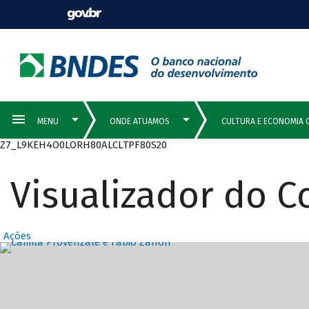
Z7_L9KEH4O0LORH80ALCLTPF80S20
Visualizador do 
Ações
Destaques Prin