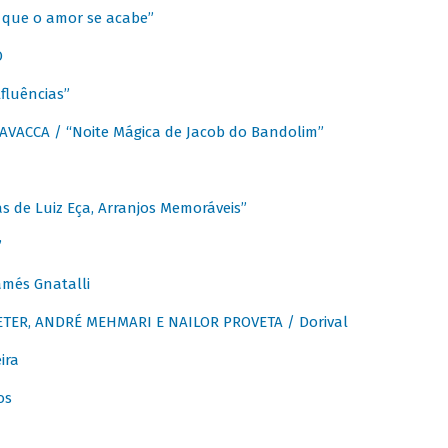
que o amor se acabe”
O
fluências”
VACCA / “Noite Mágica de Jacob do Bandolim”
 de Luiz Eça, Arranjos Memoráveis”
”
més Gnatalli
ER, ANDRÉ MEHMARI E NAILOR PROVETA / Dorival
ira
os