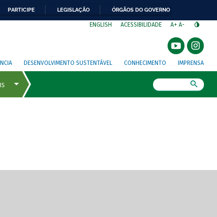
PARTICIPE
LEGISLAÇÃO
ÓRGÃOS DO GOVERNO
⁣
ENGLISH
ACESSIBILIDADE
A+
A-
NCIA
DESENVOLVIMENTO SUSTENTÁVEL
CONHECIMENTO
IMPRENSA
Busca
gem de tela