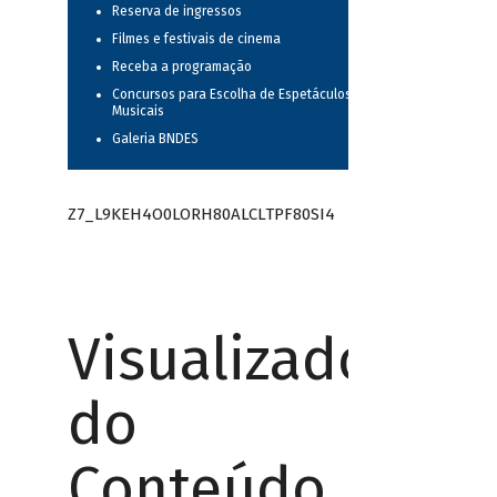
Reserva de ingressos
Filmes e festivais de cinema
Receba a programação
Concursos para Escolha de Espetáculos
Musicais
Galeria BNDES
Z7_L9KEH4O0LORH80ALCLTPF80SI4
Visualizador
do
Conteúdo