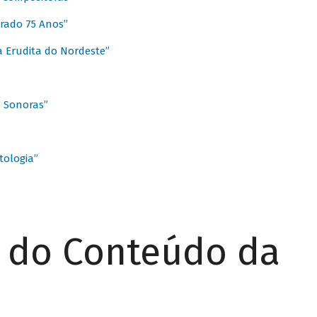
rado 75 Anos”
 Erudita do Nordeste”
s Sonoras”
ologia”
r do Conteúdo da