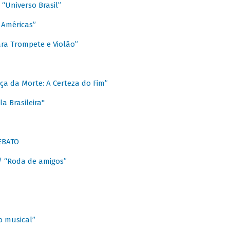
Universo Brasil”
 Américas”
ra Trompete e Violão”
a da Morte: A Certeza do Fim”
a Brasileira"
EBATO
 “Roda de amigos”
 musical”