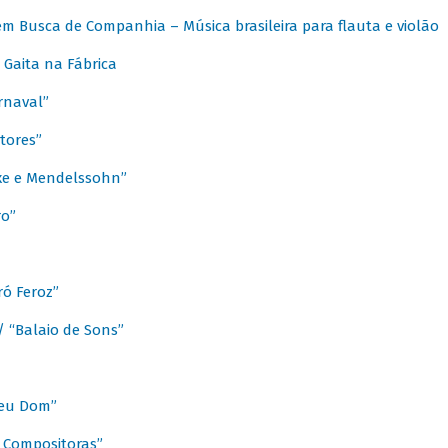
m Busca de Companhia – Música brasileira para flauta e violão
Gaita na Fábrica
rnaval”
tores”
ixe e Mendelssohn”
ro”
ó Feroz”
/ “Balaio de Sons”
Meu Dom”
s Compositoras”