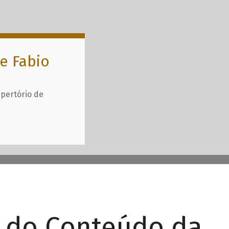
e Fabio
epertório de
r do Conteúdo da