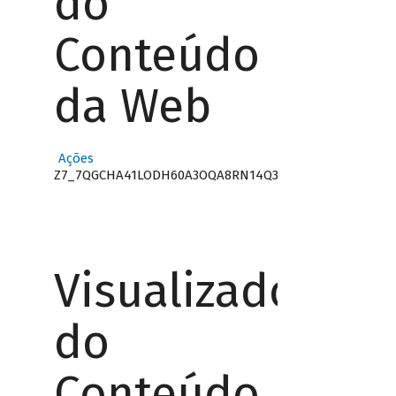
do
Conteúdo
da Web
Ações
Z7_7QGCHA41LODH60A3OQA8RN14Q3
Visualizador
do
Conteúdo