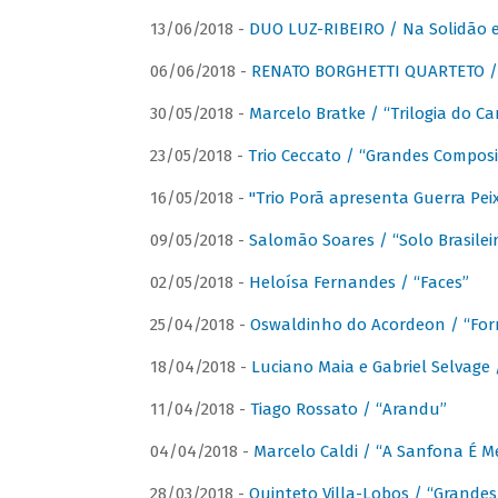
13/06/2018 -
DUO LUZ-RIBEIRO / Na Solidão e
06/06/2018 -
RENATO BORGHETTI QUARTETO / 
30/05/2018 -
Marcelo Bratke / “Trilogia do Ca
23/05/2018 -
Trio Ceccato / “Grandes Composi
16/05/2018 -
"Trio Porã apresenta Guerra Pe
09/05/2018 -
Salomão Soares / “Solo Brasilei
02/05/2018 -
Heloísa Fernandes / “Faces”
25/04/2018 -
Oswaldinho do Acordeon / “Forr
18/04/2018 -
Luciano Maia e Gabriel Selvage 
11/04/2018 -
Tiago Rossato / “Arandu”
04/04/2018 -
Marcelo Caldi / “A Sanfona É 
28/03/2018 -
Quinteto Villa-Lobos / “Grande