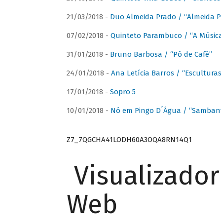
21/03/2018 -
Duo Almeida Prado / “Almeida P
07/02/2018 -
Quinteto Parambuco / “A Música
31/01/2018 -
Bruno Barbosa / “Pó de Café”
24/01/2018 -
Ana Letícia Barros / “Escultura
17/01/2018 -
Sopro 5
10/01/2018 -
Nó em Pingo D´Água / “Sambant
Z7_7QGCHA41LODH60A3OQA8RN14Q1
Visualizado
Web