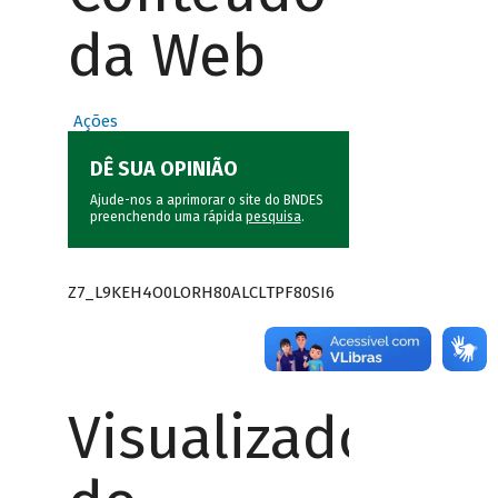
da Web
Ações
DÊ SUA OPINIÃO
Ajude-nos a aprimorar o site do BNDES
preenchendo uma rápida
pesquisa
.
Z7_L9KEH4O0LORH80ALCLTPF80SI6
Visualizador