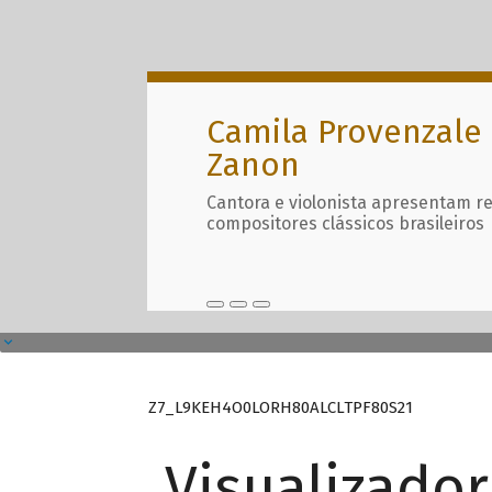
Camila Provenzale 
Zanon
Cantora e violonista apresentam r
compositores clássicos brasileiros
Z7_L9KEH4O0LORH80ALCLTPF80S21
Visualizado