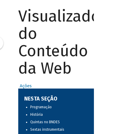
Visualizador
do
Conteúdo
da Web
Ações
NESTA SEÇÃO
Programação
História
Quintas no BNDES
Sextas instrumentais