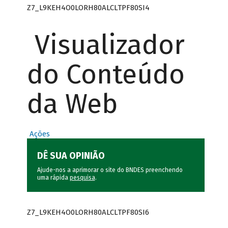
Z7_L9KEH4O0LORH80ALCLTPF80SI4
Visualizador
do Conteúdo
da Web
Ações
DÊ SUA OPINIÃO
Ajude-nos a aprimorar o site do BNDES preenchendo
uma rápida
pesquisa
.
Z7_L9KEH4O0LORH80ALCLTPF80SI6