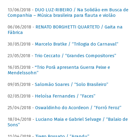
13/06/2018 -
DUO LUZ-RIBEIRO / Na Solidão em Busca de
Companhia – Música brasileira para flauta e violão
06/06/2018 -
RENATO BORGHETTI QUARTETO / Gaita na
Fábrica
30/05/2018 -
Marcelo Bratke / “Trilogia do Carnaval”
23/05/2018 -
Trio Ceccato / “Grandes Compositores”
16/05/2018 -
"Trio Porã apresenta Guerra Peixe e
Mendelssohn”
09/05/2018 -
Salomão Soares / “Solo Brasileiro”
02/05/2018 -
Heloísa Fernandes / “Faces”
25/04/2018 -
Oswaldinho do Acordeon / “Forró Feroz”
18/04/2018 -
Luciano Maia e Gabriel Selvage / “Balaio de
Sons”
11/04/2018 -
Tiago Rossato / “Arandu”