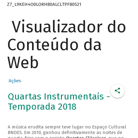
Z7_L9KEH4O0LORH80ALCLTPF80S21
Visualizador do
Conteúdo da
Web
Ações
Quartas Instrumentais -
Temporada 2018
A música erudita sempre teve lugar no Espaço Cultural
BNDES. Em 2010, ganhou definitivamente as noites de