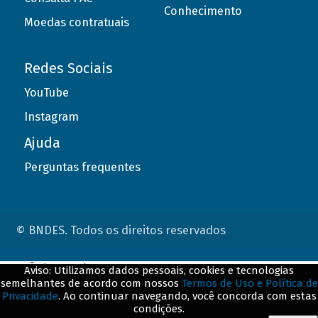
Conhecimento
Moedas contratuais
Redes Sociais
YouTube
Instagram
Ajuda
Perguntas frequentes
© BNDES. Todos os direitos reservados
ConteÃºdo complementar
Aviso: Utilizamos dados pessoais, cookies e tecnologias
semelhantes de acordo com nossos
Termos de Uso e Política de
${title}
${badge}
Privacidade
. Ao continuar navegando, você concorda com estas
condições.
${loading}