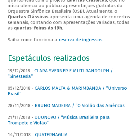
quarta-feira com o projeto
Quartas Clássicas
, que no
início oferecia ao público apresentações gratuitas da
Orquestra Sinfônica Brasileira (OSB). Atualmente, o
Quartas Clássicas
apresenta uma agenda de concertos
semanais, contando com apresentações variadas, todas
as
quartas-feiras às 19h
.
Saiba como funciona a
reserva de ingressos
.
Espetáculos realizados
19/12/2018 -
CLARA SVERNER E MUTI RANDOLPH /
“Sinestesia”
05/12/2018 -
CARLOS MALTA & MARIMBANDA / “Universo
Brasil”
28/11/2018 -
BRUNO MADEIRA / “O Violão das Américas”
21/11/2018 -
DUONOVO / “Música Brasileira para
Trompete e Violão”
14/11/2018 -
QUATERNAGLIA