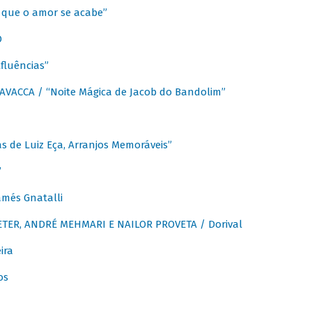
que o amor se acabe”
O
fluências”
VACCA / “Noite Mágica de Jacob do Bandolim”
 de Luiz Eça, Arranjos Memoráveis”
”
més Gnatalli
ER, ANDRÉ MEHMARI E NAILOR PROVETA / Dorival
ira
os