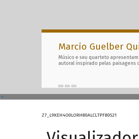
Marcio Guelber Qu
Músico e seu quarteto apresentam
autoral inspirado pelas paisagens 
Z7_L9KEH4O0LORH80ALCLTPF80S21
Visualizado