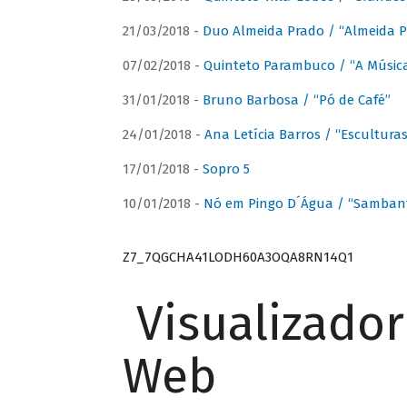
21/03/2018 -
Duo Almeida Prado / “Almeida P
07/02/2018 -
Quinteto Parambuco / “A Música
31/01/2018 -
Bruno Barbosa / “Pó de Café”
24/01/2018 -
Ana Letícia Barros / “Escultura
17/01/2018 -
Sopro 5
10/01/2018 -
Nó em Pingo D´Água / “Sambant
Z7_7QGCHA41LODH60A3OQA8RN14Q1
Visualizado
Web