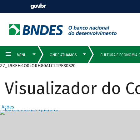
Z7_L9KEH4O0LORH80ALCLTPF80S20
Visualizador do 
Ações
Destaques Prin