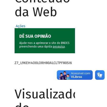
da Web
Ações
DÊ SUA OPINIÃO
Ajude-nos a aprimorar o site do BNDES
preenchendo uma rápida
pesquisa
.
Z7_L9KEH4O0LORH80ALCLTPF80SI6
Visualizador