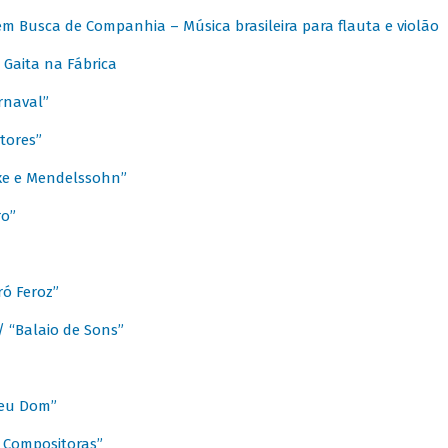
m Busca de Companhia – Música brasileira para flauta e violão
Gaita na Fábrica
rnaval”
tores”
ixe e Mendelssohn”
ro”
ó Feroz”
/ “Balaio de Sons”
Meu Dom”
s Compositoras”