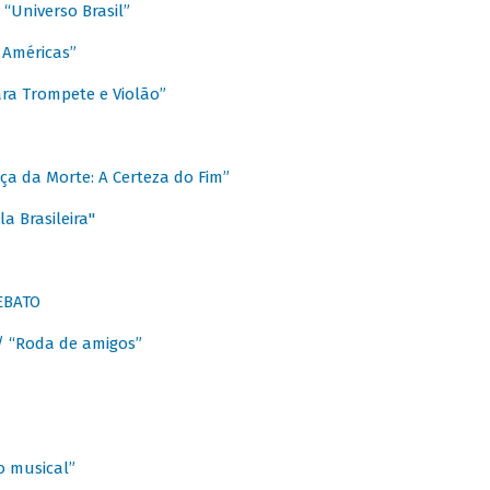
Universo Brasil”
 Américas”
ra Trompete e Violão”
a da Morte: A Certeza do Fim”
a Brasileira"
EBATO
 “Roda de amigos”
 musical”