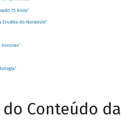
rado 75 Anos”
 Erudita do Nordeste”
s Sonoras”
ologia”
r do Conteúdo da