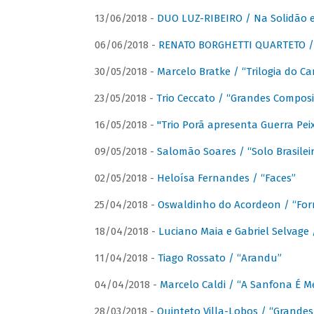
13/06/2018 -
DUO LUZ-RIBEIRO / Na Solidão e
06/06/2018 -
RENATO BORGHETTI QUARTETO / 
30/05/2018 -
Marcelo Bratke / “Trilogia do Ca
23/05/2018 -
Trio Ceccato / “Grandes Composi
16/05/2018 -
"Trio Porã apresenta Guerra Pe
09/05/2018 -
Salomão Soares / “Solo Brasilei
02/05/2018 -
Heloísa Fernandes / “Faces”
25/04/2018 -
Oswaldinho do Acordeon / “Forr
18/04/2018 -
Luciano Maia e Gabriel Selvage 
11/04/2018 -
Tiago Rossato / “Arandu”
04/04/2018 -
Marcelo Caldi / “A Sanfona É 
28/03/2018 -
Quinteto Villa-Lobos / “Grande