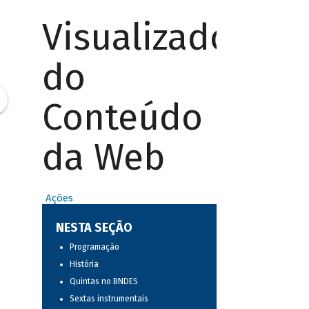
Visualizador
do
Conteúdo
da Web
Ações
NESTA SEÇÃO
Programação
História
Quintas no BNDES
Sextas instrumentais