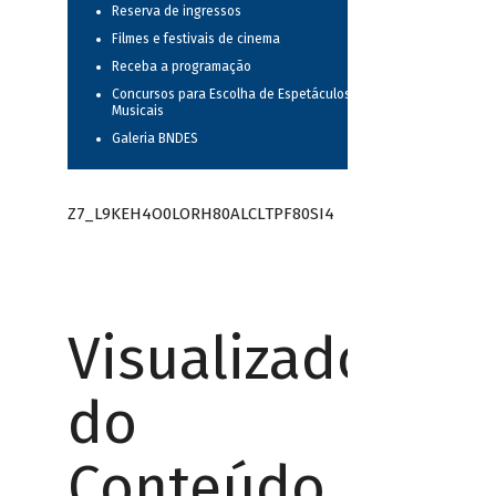
Reserva de ingressos
Filmes e festivais de cinema
Receba a programação
Concursos para Escolha de Espetáculos
Musicais
Galeria BNDES
Z7_L9KEH4O0LORH80ALCLTPF80SI4
Visualizador
do
Conteúdo