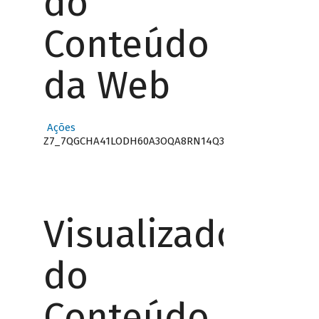
do
Conteúdo
da Web
Ações
Z7_7QGCHA41LODH60A3OQA8RN14Q3
Visualizador
do
Conteúdo