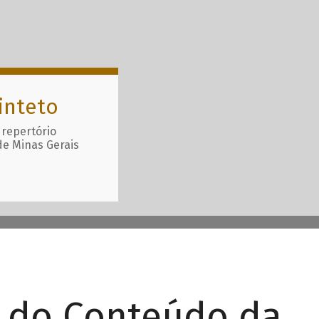
inteto
 repertório
de Minas Gerais
r do Conteúdo da