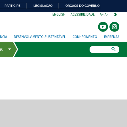
PARTICIPE
LEGISLAÇÃO
ÓRGÃOS DO GOVERNO
⁣
ENGLISH
ACESSIBILIDADE
A+
A-
NCIA
DESENVOLVIMENTO SUSTENTÁVEL
CONHECIMENTO
IMPRENSA
Busca
gem de tela