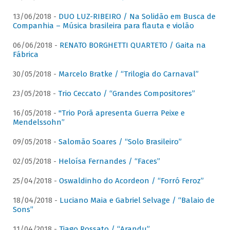
13/06/2018 -
DUO LUZ-RIBEIRO / Na Solidão em Busca de
Companhia – Música brasileira para flauta e violão
06/06/2018 -
RENATO BORGHETTI QUARTETO / Gaita na
Fábrica
30/05/2018 -
Marcelo Bratke / “Trilogia do Carnaval”
23/05/2018 -
Trio Ceccato / “Grandes Compositores”
16/05/2018 -
"Trio Porã apresenta Guerra Peixe e
Mendelssohn”
09/05/2018 -
Salomão Soares / “Solo Brasileiro”
02/05/2018 -
Heloísa Fernandes / “Faces”
25/04/2018 -
Oswaldinho do Acordeon / “Forró Feroz”
18/04/2018 -
Luciano Maia e Gabriel Selvage / “Balaio de
Sons”
11/04/2018 -
Tiago Rossato / “Arandu”