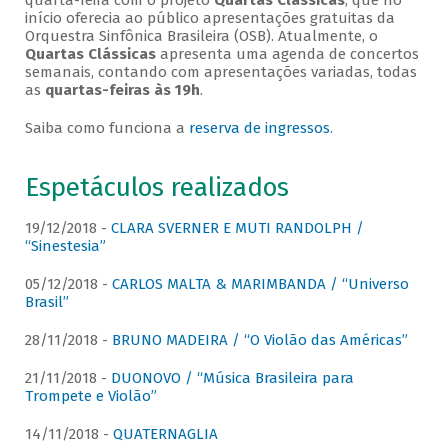
quarta-feira com o projeto
Quartas Clássicas
, que no
início oferecia ao público apresentações gratuitas da
Orquestra Sinfônica Brasileira (OSB). Atualmente, o
Quartas Clássicas
apresenta uma agenda de concertos
semanais, contando com apresentações variadas, todas
as
quartas-feiras às 19h
.
Saiba como funciona a
reserva de ingressos
.
Espetáculos realizados
19/12/2018 -
CLARA SVERNER E MUTI RANDOLPH /
“Sinestesia”
05/12/2018 -
CARLOS MALTA & MARIMBANDA / “Universo
Brasil”
28/11/2018 -
BRUNO MADEIRA / “O Violão das Américas”
21/11/2018 -
DUONOVO / “Música Brasileira para
Trompete e Violão”
14/11/2018 -
QUATERNAGLIA