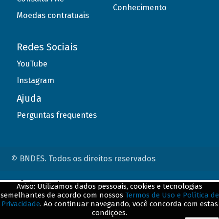
Conhecimento
Moedas contratuais
Redes Sociais
YouTube
Instagram
Ajuda
Perguntas frequentes
© BNDES. Todos os direitos reservados
ConteÃºdo complementar
Aviso: Utilizamos dados pessoais, cookies e tecnologias
semelhantes de acordo com nossos
Termos de Uso e Política de
${title}
${badge}
Privacidade
. Ao continuar navegando, você concorda com estas
condições.
${loading}