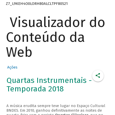
Z7_L9KEH4O0LORH80ALCLTPF80S21
Visualizador do
Conteúdo da
Web
Ações
Quartas Instrumentais -
Temporada 2018
A música erudita sempre teve lugar no Espaço Cultural
BNDES. Em 2010, ganhou definitivamente as noites de