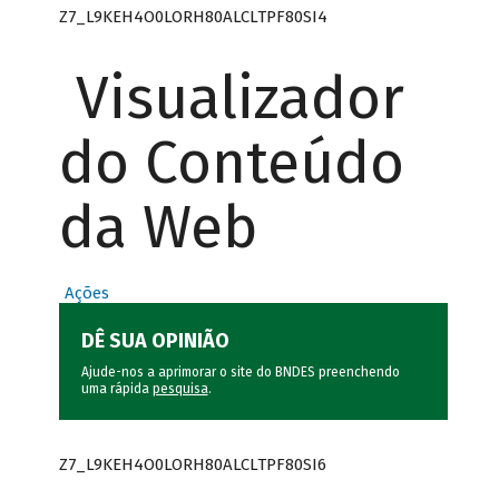
Z7_L9KEH4O0LORH80ALCLTPF80SI4
Visualizador
do Conteúdo
da Web
Ações
DÊ SUA OPINIÃO
Ajude-nos a aprimorar o site do BNDES preenchendo
uma rápida
pesquisa
.
Z7_L9KEH4O0LORH80ALCLTPF80SI6