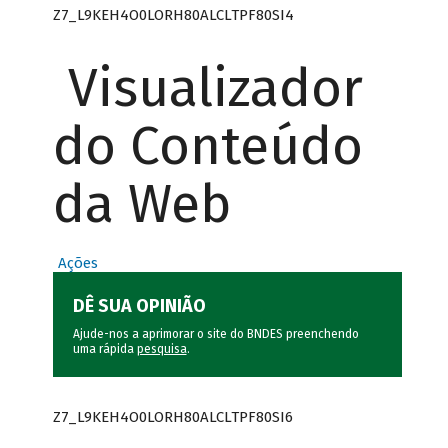
Z7_L9KEH4O0LORH80ALCLTPF80SI4
Visualizador
do Conteúdo
da Web
Ações
DÊ SUA OPINIÃO
Ajude-nos a aprimorar o site do BNDES preenchendo
uma rápida
pesquisa
.
Z7_L9KEH4O0LORH80ALCLTPF80SI6