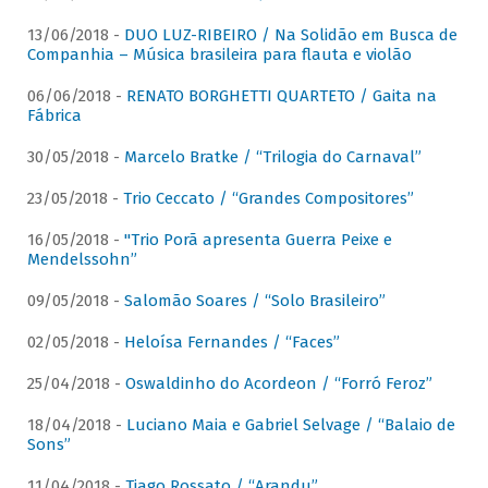
13/06/2018 -
DUO LUZ-RIBEIRO / Na Solidão em Busca de
Companhia – Música brasileira para flauta e violão
06/06/2018 -
RENATO BORGHETTI QUARTETO / Gaita na
Fábrica
30/05/2018 -
Marcelo Bratke / “Trilogia do Carnaval”
23/05/2018 -
Trio Ceccato / “Grandes Compositores”
16/05/2018 -
"Trio Porã apresenta Guerra Peixe e
Mendelssohn”
09/05/2018 -
Salomão Soares / “Solo Brasileiro”
02/05/2018 -
Heloísa Fernandes / “Faces”
25/04/2018 -
Oswaldinho do Acordeon / “Forró Feroz”
18/04/2018 -
Luciano Maia e Gabriel Selvage / “Balaio de
Sons”
11/04/2018 -
Tiago Rossato / “Arandu”