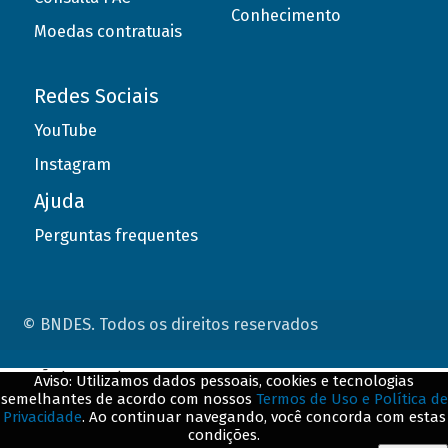
Conhecimento
Moedas contratuais
Redes Sociais
YouTube
Instagram
Ajuda
Perguntas frequentes
© BNDES. Todos os direitos reservados
ConteÃºdo complementar
Aviso: Utilizamos dados pessoais, cookies e tecnologias
semelhantes de acordo com nossos
Termos de Uso e Política de
${title}
${badge}
Privacidade
. Ao continuar navegando, você concorda com estas
condições.
${loading}