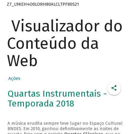
Z7_L9KEH4O0LORH80ALCLTPF80S21
Visualizador do
Conteúdo da
Web
Ações
Quartas Instrumentais -
Temporada 2018
A música erudita sempre teve lugar no Espaço Cultural
BNDES. Em 2010, ganhou definitivamente as noites de