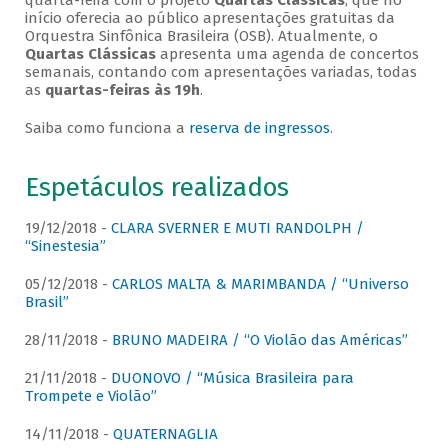
quarta-feira com o projeto
Quartas Clássicas
, que no
início oferecia ao público apresentações gratuitas da
Orquestra Sinfônica Brasileira (OSB). Atualmente, o
Quartas Clássicas
apresenta uma agenda de concertos
semanais, contando com apresentações variadas, todas
as
quartas-feiras às 19h
.
Saiba como funciona a
reserva de ingressos
.
Espetáculos realizados
19/12/2018 -
CLARA SVERNER E MUTI RANDOLPH /
“Sinestesia”
05/12/2018 -
CARLOS MALTA & MARIMBANDA / “Universo
Brasil”
28/11/2018 -
BRUNO MADEIRA / “O Violão das Américas”
21/11/2018 -
DUONOVO / “Música Brasileira para
Trompete e Violão”
14/11/2018 -
QUATERNAGLIA