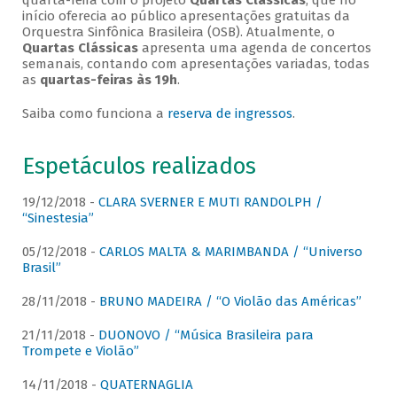
quarta-feira com o projeto
Quartas Clássicas
, que no
início oferecia ao público apresentações gratuitas da
Orquestra Sinfônica Brasileira (OSB). Atualmente, o
Quartas Clássicas
apresenta uma agenda de concertos
semanais, contando com apresentações variadas, todas
as
quartas-feiras às 19h
.
Saiba como funciona a
reserva de ingressos
.
Espetáculos realizados
19/12/2018 -
CLARA SVERNER E MUTI RANDOLPH /
“Sinestesia”
05/12/2018 -
CARLOS MALTA & MARIMBANDA / “Universo
Brasil”
28/11/2018 -
BRUNO MADEIRA / “O Violão das Américas”
21/11/2018 -
DUONOVO / “Música Brasileira para
Trompete e Violão”
14/11/2018 -
QUATERNAGLIA