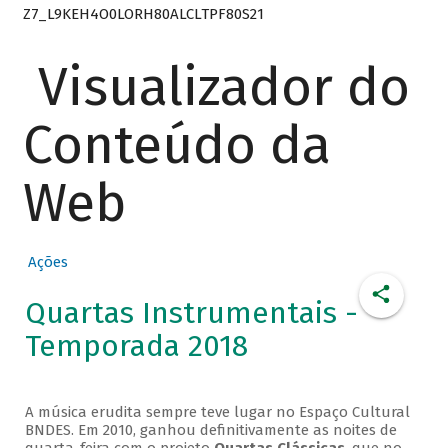
Z7_L9KEH4O0LORH80ALCLTPF80S21
Visualizador do
Conteúdo da
Web
Ações
Quartas Instrumentais -
Temporada 2018
A música erudita sempre teve lugar no Espaço Cultural
BNDES. Em 2010, ganhou definitivamente as noites de