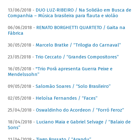
13/06/2018 -
DUO LUZ-RIBEIRO / Na Solidão em Busca de
Companhia – Música brasileira para flauta e violão
06/06/2018 -
RENATO BORGHETTI QUARTETO / Gaita na
Fábrica
30/05/2018 -
Marcelo Bratke / “Trilogia do Carnaval”
23/05/2018 -
Trio Ceccato / “Grandes Compositores”
16/05/2018 -
"Trio Porã apresenta Guerra Peixe e
Mendelssohn”
09/05/2018 -
Salomão Soares / “Solo Brasileiro”
02/05/2018 -
Heloísa Fernandes / “Faces”
25/04/2018 -
Oswaldinho do Acordeon / “Forró Feroz”
18/04/2018 -
Luciano Maia e Gabriel Selvage / “Balaio de
Sons”
11/04/2018 -
Tiago Rossato / “Arandu”