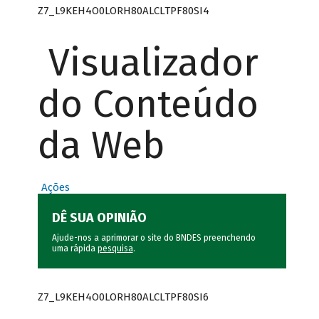
Z7_L9KEH4O0LORH80ALCLTPF80SI4
Visualizador
do Conteúdo
da Web
Ações
DÊ SUA OPINIÃO
Ajude-nos a aprimorar o site do BNDES preenchendo
uma rápida
pesquisa
.
Z7_L9KEH4O0LORH80ALCLTPF80SI6