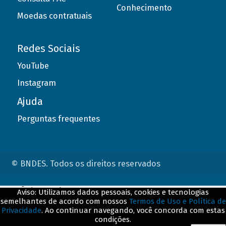
Conhecimento
Moedas contratuais
Redes Sociais
YouTube
Instagram
Ajuda
Perguntas frequentes
© BNDES. Todos os direitos reservados
ConteÃºdo complementar
Aviso: Utilizamos dados pessoais, cookies e tecnologias
semelhantes de acordo com nossos
Termos de Uso e Política de
${title}
${badge}
Privacidade
. Ao continuar navegando, você concorda com estas
condições.
${loading}