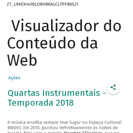
Z7_L9KEH4O0LORH80ALCLTPF80S21
Visualizador do
Conteúdo da
Web
Ações
Quartas Instrumentais -
Temporada 2018
A música erudita sempre teve lugar no Espaço Cultural
BNDES. Em 2010, ganhou definitivamente as noites de