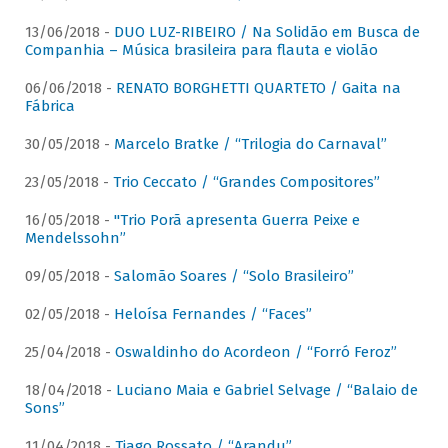
13/06/2018 -
DUO LUZ-RIBEIRO / Na Solidão em Busca de
Companhia – Música brasileira para flauta e violão
06/06/2018 -
RENATO BORGHETTI QUARTETO / Gaita na
Fábrica
30/05/2018 -
Marcelo Bratke / “Trilogia do Carnaval”
23/05/2018 -
Trio Ceccato / “Grandes Compositores”
16/05/2018 -
"Trio Porã apresenta Guerra Peixe e
Mendelssohn”
09/05/2018 -
Salomão Soares / “Solo Brasileiro”
02/05/2018 -
Heloísa Fernandes / “Faces”
25/04/2018 -
Oswaldinho do Acordeon / “Forró Feroz”
18/04/2018 -
Luciano Maia e Gabriel Selvage / “Balaio de
Sons”
11/04/2018 -
Tiago Rossato / “Arandu”