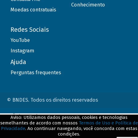
Conhecimento
Moedas contratuais
Redes Sociais
YouTube
Instagram
Ajuda
Perguntas frequentes
© BNDES. Todos os direitos reservados
ConteÃºdo complementar
Aviso: Utilizamos dados pessoais, cookies e tecnologias
semelhantes de acordo com nossos
Termos de Uso e Política de
${title}
${badge}
Privacidade
. Ao continuar navegando, você concorda com estas
condições.
${loading}