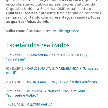
quarta-feira com o projeto
Quartas Clássicas
, que no
início oferecia ao público apresentações gratuitas da
Orquestra Sinfônica Brasileira (OSB). Atualmente, o
Quartas Clássicas
apresenta uma agenda de concertos
semanais, contando com apresentações variadas, todas
as
quartas-feiras às 19h
.
Saiba como funciona a
reserva de ingressos
.
Espetáculos realizados
19/12/2018 -
CLARA SVERNER E MUTI RANDOLPH /
“Sinestesia”
05/12/2018 -
CARLOS MALTA & MARIMBANDA / “Universo
Brasil”
28/11/2018 -
BRUNO MADEIRA / “O Violão das Américas”
21/11/2018 -
DUONOVO / “Música Brasileira para
Trompete e Violão”
14/11/2018 -
QUATERNAGLIA