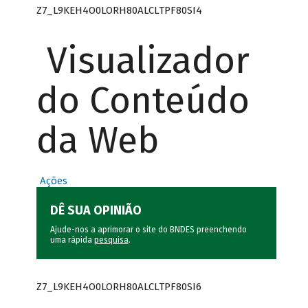
Z7_L9KEH4O0LORH80ALCLTPF80SI4
Visualizador
do Conteúdo
da Web
Ações
DÊ SUA OPINIÃO
Ajude-nos a aprimorar o site do BNDES preenchendo
uma rápida
pesquisa
.
Z7_L9KEH4O0LORH80ALCLTPF80SI6