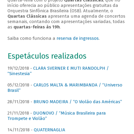
quarta-feira com o projeto
Quartas Clássicas
, que no
início oferecia ao público apresentações gratuitas da
Orquestra Sinfônica Brasileira (OSB). Atualmente, o
Quartas Clássicas
apresenta uma agenda de concertos
semanais, contando com apresentações variadas, todas
as
quartas-feiras às 19h
.
Saiba como funciona a
reserva de ingressos
.
Espetáculos realizados
19/12/2018 -
CLARA SVERNER E MUTI RANDOLPH /
“Sinestesia”
05/12/2018 -
CARLOS MALTA & MARIMBANDA / “Universo
Brasil”
28/11/2018 -
BRUNO MADEIRA / “O Violão das Américas”
21/11/2018 -
DUONOVO / “Música Brasileira para
Trompete e Violão”
14/11/2018 -
QUATERNAGLIA