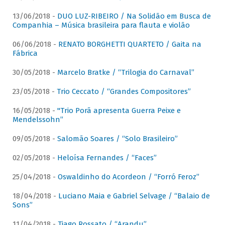
13/06/2018 -
DUO LUZ-RIBEIRO / Na Solidão em Busca de
Companhia – Música brasileira para flauta e violão
06/06/2018 -
RENATO BORGHETTI QUARTETO / Gaita na
Fábrica
30/05/2018 -
Marcelo Bratke / “Trilogia do Carnaval”
23/05/2018 -
Trio Ceccato / “Grandes Compositores”
16/05/2018 -
"Trio Porã apresenta Guerra Peixe e
Mendelssohn”
09/05/2018 -
Salomão Soares / “Solo Brasileiro”
02/05/2018 -
Heloísa Fernandes / “Faces”
25/04/2018 -
Oswaldinho do Acordeon / “Forró Feroz”
18/04/2018 -
Luciano Maia e Gabriel Selvage / “Balaio de
Sons”
11/04/2018 -
Tiago Rossato / “Arandu”