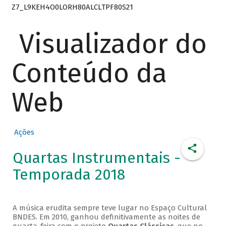
Z7_L9KEH4O0LORH80ALCLTPF80S21
Visualizador do
Conteúdo da
Web
Ações
Quartas Instrumentais -
Temporada 2018
A música erudita sempre teve lugar no Espaço Cultural
BNDES. Em 2010, ganhou definitivamente as noites de