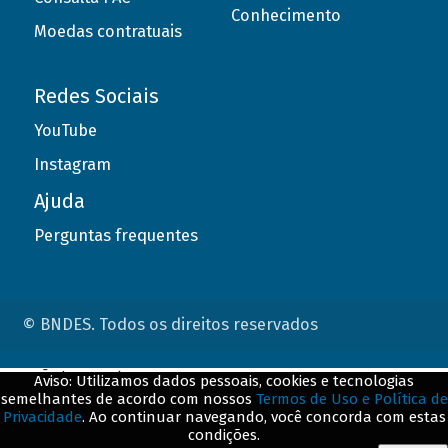
Conhecimento
Moedas contratuais
Redes Sociais
YouTube
Instagram
Ajuda
Perguntas frequentes
© BNDES. Todos os direitos reservados
ConteÃºdo complementar
Aviso: Utilizamos dados pessoais, cookies e tecnologias
semelhantes de acordo com nossos
Termos de Uso e Política de
${title}
${badge}
Privacidade
. Ao continuar navegando, você concorda com estas
condições.
${loading}