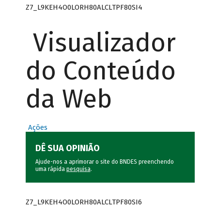
Z7_L9KEH4O0LORH80ALCLTPF80SI4
Visualizador
do Conteúdo
da Web
Ações
DÊ SUA OPINIÃO
Ajude-nos a aprimorar o site do BNDES preenchendo
uma rápida
pesquisa
.
Z7_L9KEH4O0LORH80ALCLTPF80SI6