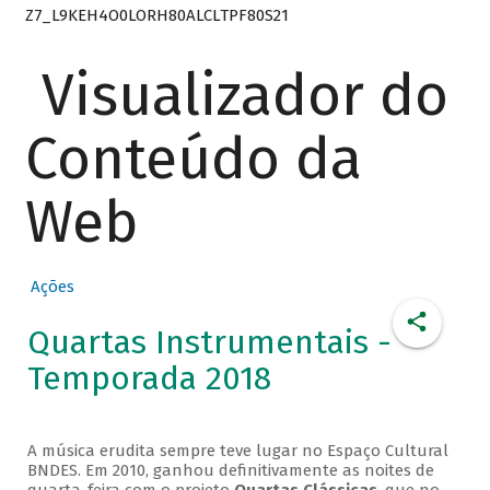
Z7_L9KEH4O0LORH80ALCLTPF80S21
Visualizador do
Conteúdo da
Web
Ações
Quartas Instrumentais -
Temporada 2018
A música erudita sempre teve lugar no Espaço Cultural
BNDES. Em 2010, ganhou definitivamente as noites de