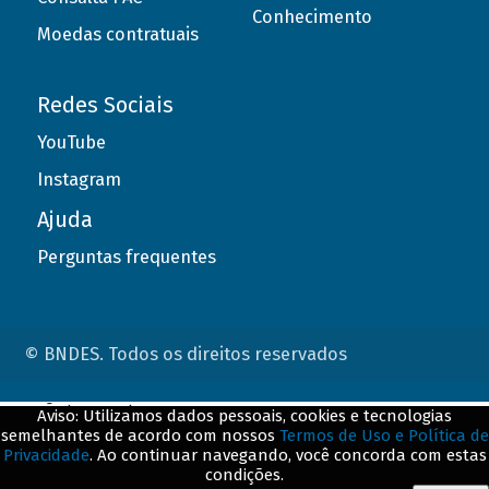
Conhecimento
Moedas contratuais
Redes Sociais
YouTube
Instagram
Ajuda
Perguntas frequentes
© BNDES. Todos os direitos reservados
ConteÃºdo complementar
Aviso: Utilizamos dados pessoais, cookies e tecnologias
semelhantes de acordo com nossos
Termos de Uso e Política de
${title}
${badge}
Privacidade
. Ao continuar navegando, você concorda com estas
condições.
${loading}