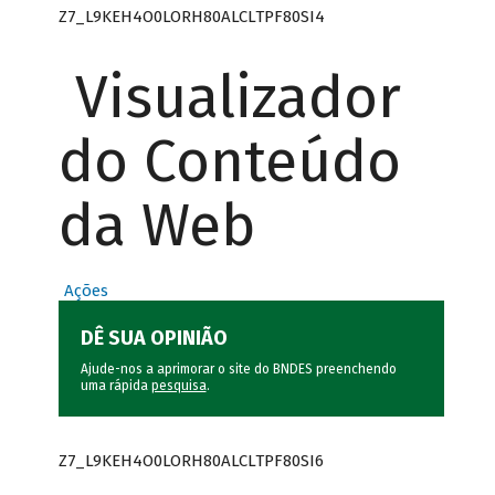
Z7_L9KEH4O0LORH80ALCLTPF80SI4
Visualizador
do Conteúdo
da Web
Ações
DÊ SUA OPINIÃO
Ajude-nos a aprimorar o site do BNDES preenchendo
uma rápida
pesquisa
.
Z7_L9KEH4O0LORH80ALCLTPF80SI6