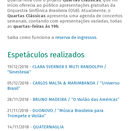
quarta-feira com o projeto
Quartas Clássicas
, que no
início oferecia ao público apresentações gratuitas da
Orquestra Sinfônica Brasileira (OSB). Atualmente, o
Quartas Clássicas
apresenta uma agenda de concertos
semanais, contando com apresentações variadas, todas
as
quartas-feiras às 19h
.
Saiba como funciona a
reserva de ingressos
.
Espetáculos realizados
19/12/2018 -
CLARA SVERNER E MUTI RANDOLPH /
“Sinestesia”
05/12/2018 -
CARLOS MALTA & MARIMBANDA / “Universo
Brasil”
28/11/2018 -
BRUNO MADEIRA / “O Violão das Américas”
21/11/2018 -
DUONOVO / “Música Brasileira para
Trompete e Violão”
14/11/2018 -
QUATERNAGLIA