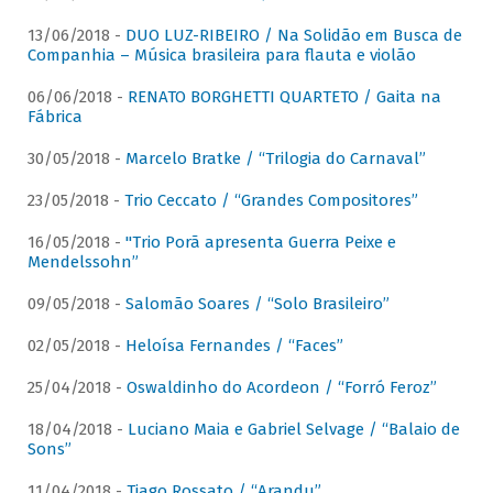
13/06/2018 -
DUO LUZ-RIBEIRO / Na Solidão em Busca de
Companhia – Música brasileira para flauta e violão
06/06/2018 -
RENATO BORGHETTI QUARTETO / Gaita na
Fábrica
30/05/2018 -
Marcelo Bratke / “Trilogia do Carnaval”
23/05/2018 -
Trio Ceccato / “Grandes Compositores”
16/05/2018 -
"Trio Porã apresenta Guerra Peixe e
Mendelssohn”
09/05/2018 -
Salomão Soares / “Solo Brasileiro”
02/05/2018 -
Heloísa Fernandes / “Faces”
25/04/2018 -
Oswaldinho do Acordeon / “Forró Feroz”
18/04/2018 -
Luciano Maia e Gabriel Selvage / “Balaio de
Sons”
11/04/2018 -
Tiago Rossato / “Arandu”