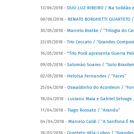
13/06/2018 -
DUO LUZ-RIBEIRO / Na Solidão e
06/06/2018 -
RENATO BORGHETTI QUARTETO / 
30/05/2018 -
Marcelo Bratke / “Trilogia do Ca
23/05/2018 -
Trio Ceccato / “Grandes Composi
16/05/2018 -
"Trio Porã apresenta Guerra Pe
09/05/2018 -
Salomão Soares / “Solo Brasilei
02/05/2018 -
Heloísa Fernandes / “Faces”
25/04/2018 -
Oswaldinho do Acordeon / “Forr
18/04/2018 -
Luciano Maia e Gabriel Selvage 
11/04/2018 -
Tiago Rossato / “Arandu”
04/04/2018 -
Marcelo Caldi / “A Sanfona É 
28/03/2018 -
Quinteto Villa-Lobos / “Grande