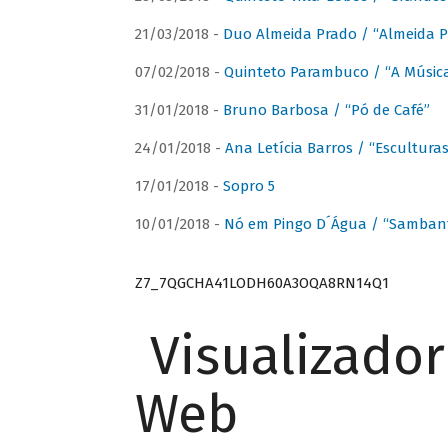
21/03/2018 -
Duo Almeida Prado / “Almeida P
07/02/2018 -
Quinteto Parambuco / “A Música
31/01/2018 -
Bruno Barbosa / “Pó de Café”
24/01/2018 -
Ana Letícia Barros / “Escultura
17/01/2018 -
Sopro 5
10/01/2018 -
Nó em Pingo D´Água / “Sambant
Z7_7QGCHA41LODH60A3OQA8RN14Q1
Visualizado
Web