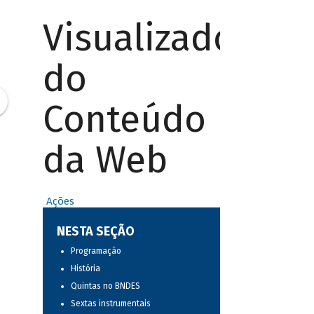
Visualizador
do
Conteúdo
da Web
Ações
NESTA SEÇÃO
Programação
História
Quintas no BNDES
Sextas instrumentais