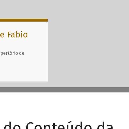
e Fabio
epertório de
r do Conteúdo da