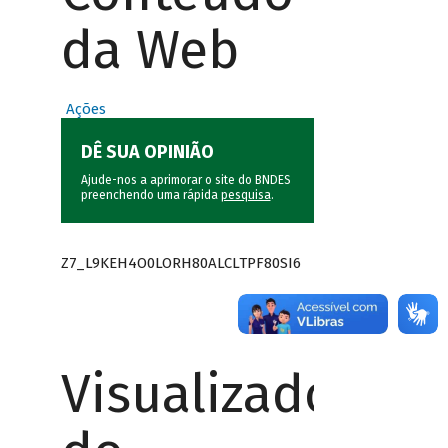
da Web
Ações
DÊ SUA OPINIÃO
Ajude-nos a aprimorar o site do BNDES
preenchendo uma rápida
pesquisa
.
Z7_L9KEH4O0LORH80ALCLTPF80SI6
Visualizador