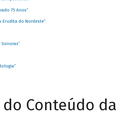
rado 75 Anos”
 Erudita do Nordeste”
s Sonoras”
ologia”
r do Conteúdo da