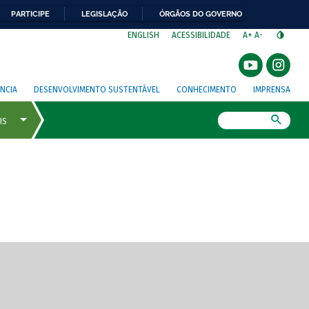
PARTICIPE
LEGISLAÇÃO
ÓRGÃOS DO GOVERNO
⁣
ENGLISH
ACESSIBILIDADE
A+
A-
NCIA
DESENVOLVIMENTO SUSTENTÁVEL
CONHECIMENTO
IMPRENSA
Busca
gem de tela