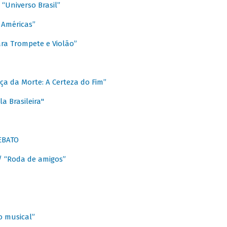
Universo Brasil”
 Américas”
ra Trompete e Violão”
a da Morte: A Certeza do Fim”
a Brasileira"
EBATO
 “Roda de amigos”
 musical”