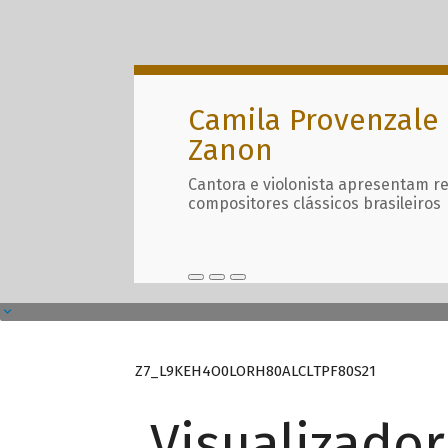
Camila Provenzale 
Zanon
Cantora e violonista apresentam r
compositores clássicos brasileiros
Z7_L9KEH4O0LORH80ALCLTPF80S21
Visualizado