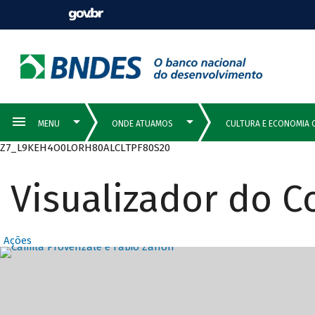
Z7_L9KEH4O0LORH80ALCLTPF80S20
Visualizador do 
Ações
Destaques Prin