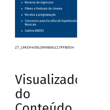
Reserva de ingressos
Filmes e festivais de cinema
Receba a programação
Concursos para Escolha de Espetáculos
Musicais
Galeria BNDES
Z7_L9KEH4O0LORH80ALCLTPF80SI4
Visualizador
do
Conteúdo