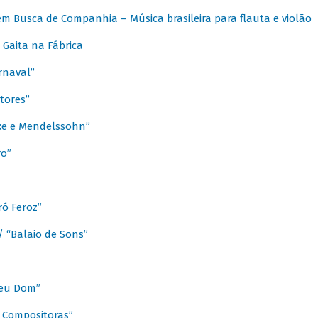
m Busca de Companhia – Música brasileira para flauta e violão
Gaita na Fábrica
rnaval”
tores”
ixe e Mendelssohn”
ro”
ó Feroz”
/ “Balaio de Sons”
Meu Dom”
s Compositoras”