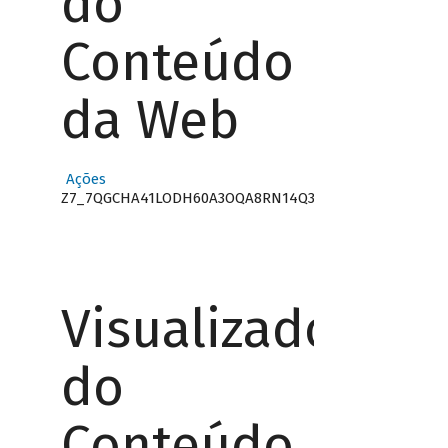
do
Conteúdo
da Web
Ações
Z7_7QGCHA41LODH60A3OQA8RN14Q3
Visualizador
do
Conteúdo