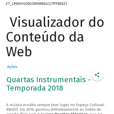
Z7_L9KEH4O0LORH80ALCLTPF80S21
Visualizador do
Conteúdo da
Web
Ações
Quartas Instrumentais -
Temporada 2018
A música erudita sempre teve lugar no Espaço Cultural
BNDES. Em 2010, ganhou definitivamente as noites de