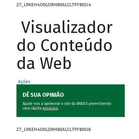
Z7_L9KEH4O0LORH80ALCLTPF80SI4
Visualizador
do Conteúdo
da Web
Ações
DÊ SUA OPINIÃO
Ajude-nos a aprimorar o site do BNDES preenchendo
uma rápida
pesquisa
.
Z7_L9KEH4O0LORH80ALCLTPF80SI6