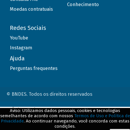
Conhecimento
Moedas contratuais
Redes Sociais
YouTube
Instagram
Ajuda
Perguntas frequentes
© BNDES. Todos os direitos reservados
ConteÃºdo complementar
Aviso: Utilizamos dados pessoais, cookies e tecnologias
semelhantes de acordo com nossos
Termos de Uso e Política de
${title}
${badge}
Privacidade
. Ao continuar navegando, você concorda com estas
condições.
${loading}