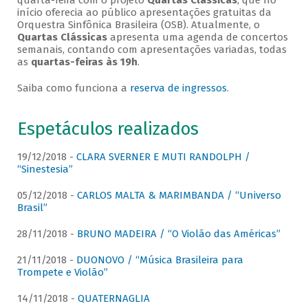
quarta-feira com o projeto
Quartas Clássicas
, que no
início oferecia ao público apresentações gratuitas da
Orquestra Sinfônica Brasileira (OSB). Atualmente, o
Quartas Clássicas
apresenta uma agenda de concertos
semanais, contando com apresentações variadas, todas
as
quartas-feiras às 19h
.
Saiba como funciona a
reserva de ingressos
.
Espetáculos realizados
19/12/2018 -
CLARA SVERNER E MUTI RANDOLPH /
“Sinestesia”
05/12/2018 -
CARLOS MALTA & MARIMBANDA / “Universo
Brasil”
28/11/2018 -
BRUNO MADEIRA / “O Violão das Américas”
21/11/2018 -
DUONOVO / “Música Brasileira para
Trompete e Violão”
14/11/2018 -
QUATERNAGLIA