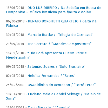
13/06/2018 -
DUO LUZ-RIBEIRO / Na Solidão em Busca de
Companhia – Música brasileira para flauta e violão
06/06/2018 -
RENATO BORGHETTI QUARTETO / Gaita na
Fábrica
30/05/2018 -
Marcelo Bratke / “Trilogia do Carnaval”
23/05/2018 -
Trio Ceccato / “Grandes Compositores”
16/05/2018 -
"Trio Porã apresenta Guerra Peixe e
Mendelssohn”
09/05/2018 -
Salomão Soares / “Solo Brasileiro”
02/05/2018 -
Heloísa Fernandes / “Faces”
25/04/2018 -
Oswaldinho do Acordeon / “Forró Feroz”
18/04/2018 -
Luciano Maia e Gabriel Selvage / “Balaio de
Sons”
11/04/2018 -
Tiago Rossato / “Arandu”