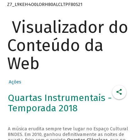
Z7_L9KEH4O0LORH80ALCLTPF80S21
Visualizador do
Conteúdo da
Web
Ações
Quartas Instrumentais -
Temporada 2018
A música erudita sempre teve lugar no Espaço Cultural
BNDES. Em 2010, ganhou definitivamente as noites de