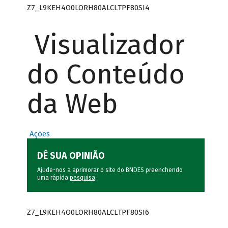
Z7_L9KEH4O0LORH80ALCLTPF80SI4
Visualizador
do Conteúdo
da Web
Ações
DÊ SUA OPINIÃO
Ajude-nos a aprimorar o site do BNDES preenchendo
uma rápida
pesquisa
.
Z7_L9KEH4O0LORH80ALCLTPF80SI6