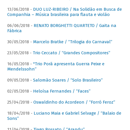
13/06/2018 -
DUO LUZ-RIBEIRO / Na Solidão em Busca de
Companhia – Música brasileira para flauta e violão
06/06/2018 -
RENATO BORGHETTI QUARTETO / Gaita na
Fábrica
30/05/2018 -
Marcelo Bratke / “Trilogia do Carnaval”
23/05/2018 -
Trio Ceccato / “Grandes Compositores”
16/05/2018 -
"Trio Porã apresenta Guerra Peixe e
Mendelssohn”
09/05/2018 -
Salomão Soares / “Solo Brasileiro”
02/05/2018 -
Heloísa Fernandes / “Faces”
25/04/2018 -
Oswaldinho do Acordeon / “Forró Feroz”
18/04/2018 -
Luciano Maia e Gabriel Selvage / “Balaio de
Sons”
11/04/2018 -
Tiago Rossato / “Arandu”