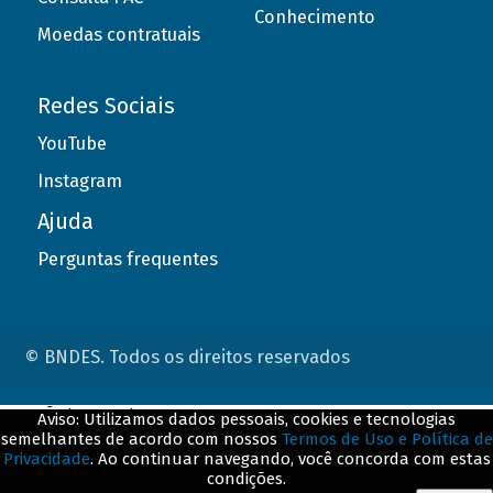
Conhecimento
Moedas contratuais
Redes Sociais
YouTube
Instagram
Ajuda
Perguntas frequentes
© BNDES. Todos os direitos reservados
ConteÃºdo complementar
Aviso: Utilizamos dados pessoais, cookies e tecnologias
semelhantes de acordo com nossos
Termos de Uso e Política de
${title}
${badge}
Privacidade
. Ao continuar navegando, você concorda com estas
condições.
${loading}