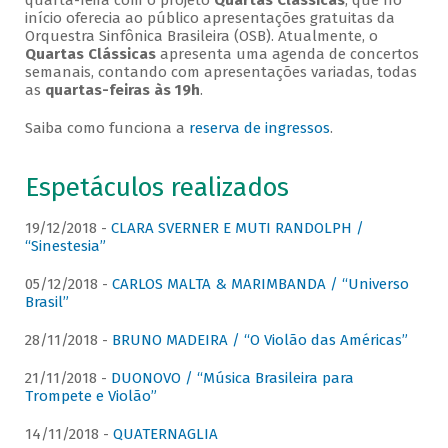
quarta-feira com o projeto
Quartas Clássicas
, que no
início oferecia ao público apresentações gratuitas da
Orquestra Sinfônica Brasileira (OSB). Atualmente, o
Quartas Clássicas
apresenta uma agenda de concertos
semanais, contando com apresentações variadas, todas
as
quartas-feiras às 19h
.
Saiba como funciona a
reserva de ingressos
.
Espetáculos realizados
19/12/2018 -
CLARA SVERNER E MUTI RANDOLPH /
“Sinestesia”
05/12/2018 -
CARLOS MALTA & MARIMBANDA / “Universo
Brasil”
28/11/2018 -
BRUNO MADEIRA / “O Violão das Américas”
21/11/2018 -
DUONOVO / “Música Brasileira para
Trompete e Violão”
14/11/2018 -
QUATERNAGLIA