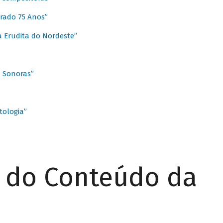
rado 75 Anos”
 Erudita do Nordeste”
s Sonoras”
ologia”
r do Conteúdo da