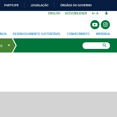
PARTICIPE
LEGISLAÇÃO
ÓRGÃOS DO GOVERNO
⁣
ENGLISH
ACESSIBILIDADE
A+
A-
NCIA
DESENVOLVIMENTO SUSTENTÁVEL
CONHECIMENTO
IMPRENSA
Busca
gem de tela