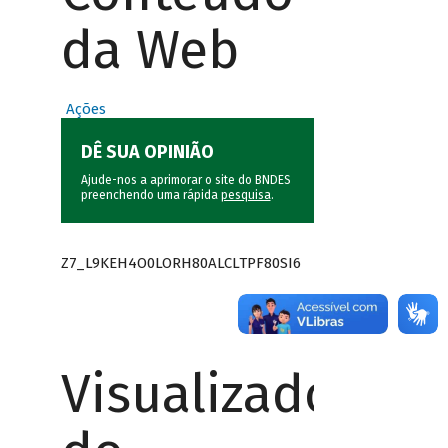
da Web
Ações
DÊ SUA OPINIÃO
Ajude-nos a aprimorar o site do BNDES
preenchendo uma rápida
pesquisa
.
Z7_L9KEH4O0LORH80ALCLTPF80SI6
Visualizador