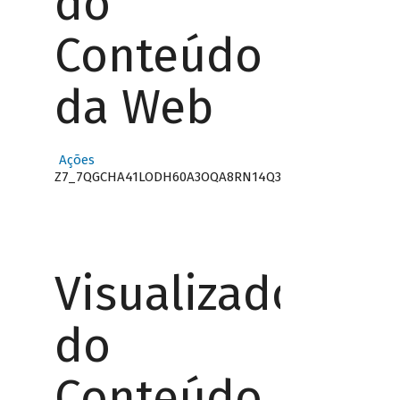
do
Conteúdo
da Web
Ações
Z7_7QGCHA41LODH60A3OQA8RN14Q3
Visualizador
do
Conteúdo