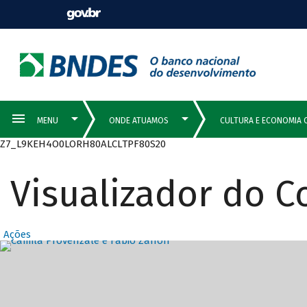
Z7_L9KEH4O0LORH80ALCLTPF80S20
Visualizador do 
Ações
Destaques Prin