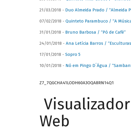
21/03/2018 -
Duo Almeida Prado / “Almeida P
07/02/2018 -
Quinteto Parambuco / “A Música
31/01/2018 -
Bruno Barbosa / “Pó de Café”
24/01/2018 -
Ana Letícia Barros / “Escultura
17/01/2018 -
Sopro 5
10/01/2018 -
Nó em Pingo D´Água / “Sambant
Z7_7QGCHA41LODH60A3OQA8RN14Q1
Visualizado
Web