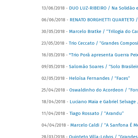
13/06/2018 -
DUO LUZ-RIBEIRO / Na Solidão e
06/06/2018 -
RENATO BORGHETTI QUARTETO / 
30/05/2018 -
Marcelo Bratke / “Trilogia do Ca
23/05/2018 -
Trio Ceccato / “Grandes Composi
16/05/2018 -
"Trio Porã apresenta Guerra Pe
09/05/2018 -
Salomão Soares / “Solo Brasilei
02/05/2018 -
Heloísa Fernandes / “Faces”
25/04/2018 -
Oswaldinho do Acordeon / “Forr
18/04/2018 -
Luciano Maia e Gabriel Selvage 
11/04/2018 -
Tiago Rossato / “Arandu”
04/04/2018 -
Marcelo Caldi / “A Sanfona É 
28/03/2018 -
Quinteto Villa-Lobos / “Grande