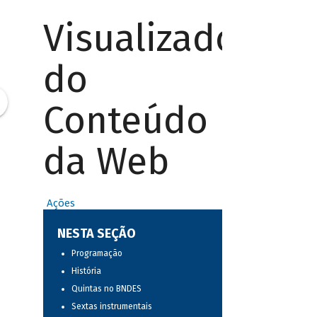
Visualizador
do
Conteúdo
da Web
Ações
NESTA SEÇÃO
Programação
História
Quintas no BNDES
Sextas instrumentais