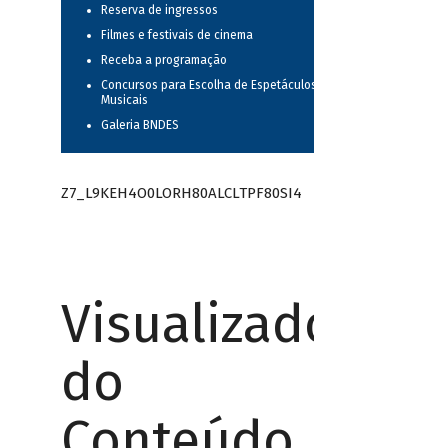
Reserva de ingressos
Filmes e festivais de cinema
Receba a programação
Concursos para Escolha de Espetáculos
Musicais
Galeria BNDES
Z7_L9KEH4O0LORH80ALCLTPF80SI4
Visualizador
do
Conteúdo