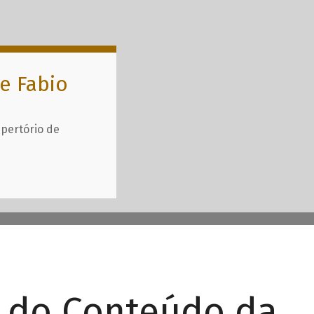
e Fabio
epertório de
r do Conteúdo da