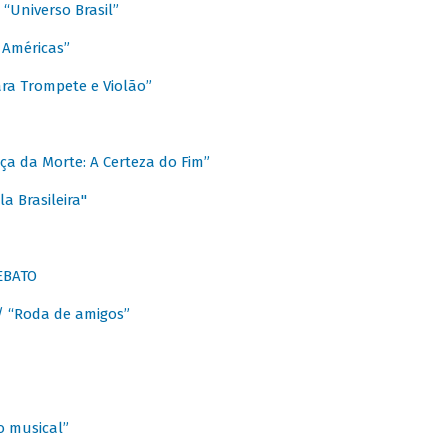
Universo Brasil”
 Américas”
ra Trompete e Violão”
a da Morte: A Certeza do Fim”
a Brasileira"
EBATO
 “Roda de amigos”
 musical”