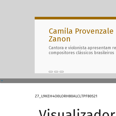
Camila Provenzale 
Zanon
Cantora e violonista apresentam r
compositores clássicos brasileiros
Z7_L9KEH4O0LORH80ALCLTPF80S21
Visualizado