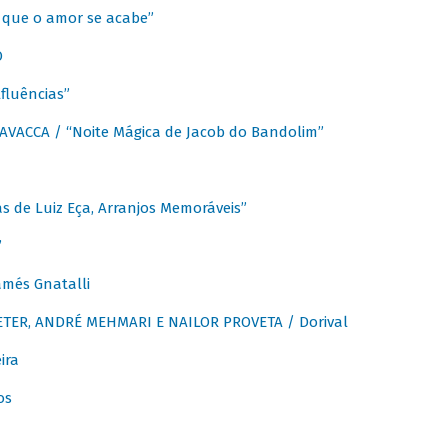
que o amor se acabe”
O
fluências”
VACCA / “Noite Mágica de Jacob do Bandolim”
 de Luiz Eça, Arranjos Memoráveis”
”
més Gnatalli
ER, ANDRÉ MEHMARI E NAILOR PROVETA / Dorival
ira
os