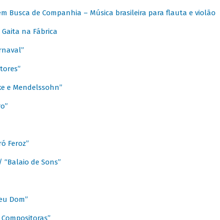
m Busca de Companhia – Música brasileira para flauta e violão
Gaita na Fábrica
rnaval”
tores”
ixe e Mendelssohn”
ro”
ó Feroz”
/ “Balaio de Sons”
Meu Dom”
s Compositoras”