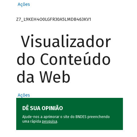
Ações
Z7_L9KEH4O0LGFR30A5LMDB463KV1
Visualizador
do Conteúdo
da Web
Ações
DÊ SUA OPINIÃO
Ajude-nos a aprimorar o site do BNDES preenchendo
uma rápida
pesquisa
.