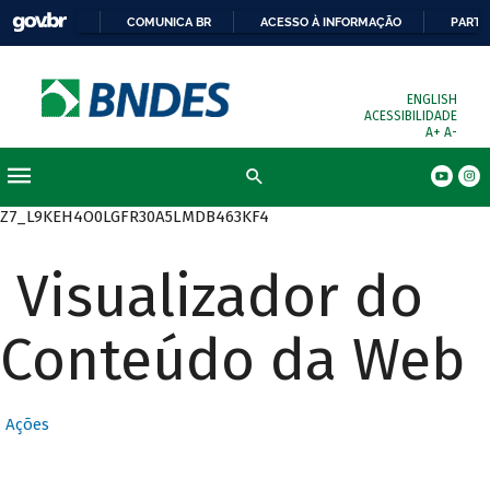
COMUNICA BR
ACESSO À INFORMAÇÃO
PARTI
ENGLISH
ACESSIBILIDADE
A+
A-
Busca
Z7_L9KEH4O0LGFR30A5LMDB463KF4
Visualizador do
Conteúdo da Web
Ações