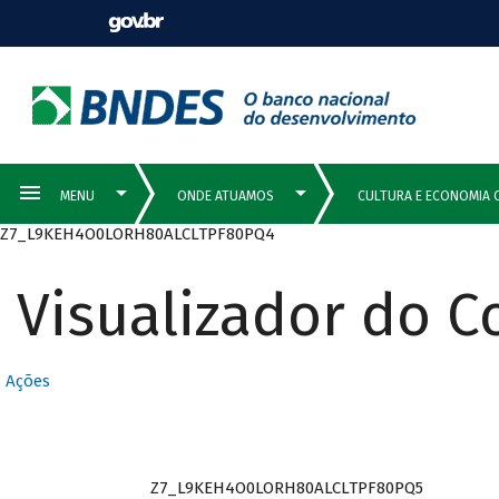
Z7_L9KEH4O0LORH80ALCLTPF80PQ4
Visualizador do 
Ações
Z7_L9KEH4O0LORH80ALCLTPF80PQ5