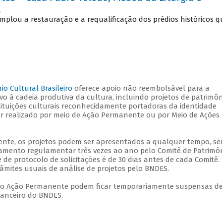
a
plou a restauração e a requalificação dos prédios históricos q
o Cultural Brasileiro
oferece apoio não reembolsável para a
vo à cadeia produtiva da cultura, incluindo projetos de patrimô
stituições culturais reconhecidamente portadoras da identidade
ser realizado por meio de Ação Permanente ou por Meio de Ações
nte, os projetos podem ser apresentados a qualquer tempo, s
amento regulamentar três vezes ao ano pelo Comitê de Patrimô
 de protocolo de solicitações é de 30 dias antes de cada Comitê.
râmites usuais de análise de projetos pelo BNDES.
ação Ação Permanente podem ficar temporariamente suspensas d
nanceiro do BNDES.