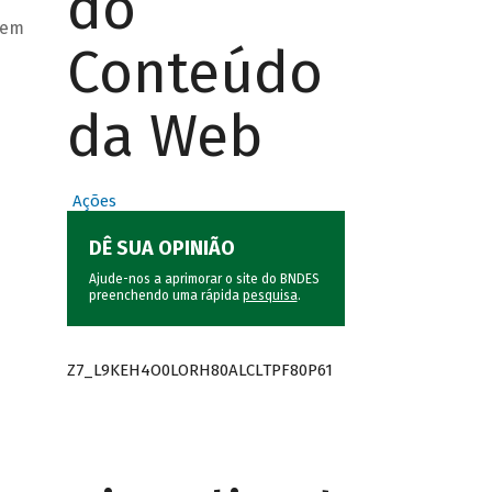
do
 em
Conteúdo
da Web
Ações
DÊ SUA OPINIÃO
Ajude-nos a aprimorar o site do BNDES
preenchendo uma rápida
pesquisa
.
Z7_L9KEH4O0LORH80ALCLTPF80P61