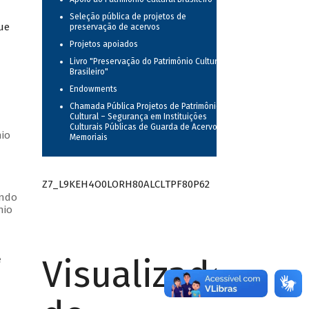
Seleção pública de projetos de
ue
preservação de acervos
Projetos apoiados
Livro "Preservação do Patrimônio Cultural
Brasileiro"
Endowments
Chamada Pública Projetos de Patrimônio
Cultural – Segurança em Instituições
Culturais Públicas de Guarda de Acervos
nio
Memoriais
Z7_L9KEH4O0LORH80ALCLTPF80P62
endo
nio
Visualizador
e