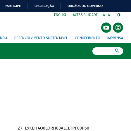
PARTICIPE
LEGISLAÇÃO
ÓRGÃOS DO GOVERNO
⁣
ENGLISH
ACESSIBILIDADE
A+
A-
NCIA
DESENVOLVIMENTO SUSTENTÁVEL
CONHECIMENTO
IMPRENSA
Busca
Z7_L9KEH4O0LORH80ALCLTPF80P60