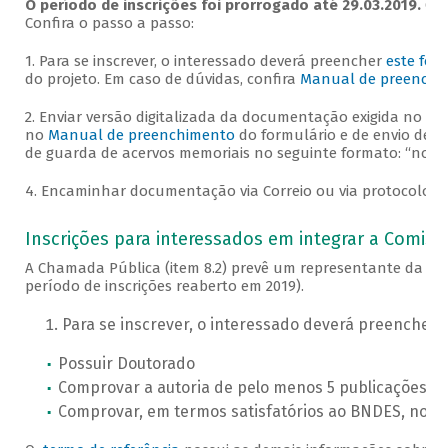
O período de inscrições foi prorrogado até 29.03.2019.
Cad
Confira o passo a passo:
1. Para se inscrever, o interessado deverá preencher
este for
do projeto. Em caso de dúvidas, confira
Manual de preenchi
2. Enviar versão digitalizada da documentação exigida no it
no
Manual de preenchimento
do formulário e de envio de a
de guarda de acervos memoriais no seguinte formato: “nome d
4. Encaminhar documentação via Correio ou via protocolo do
Inscrições para interessados em integrar a Comiss
A Chamada Pública (item 8.2) prevê um representante da socie
período de inscrições reaberto em 2019).
Para se inscrever, o interessado deverá preencher 
Possuir Doutorado
Comprovar a autoria de pelo menos 5 publicações re
Comprovar, em termos satisfatórios ao BNDES, notó