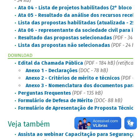
- 34 kB)
Ata 04 - Lista de projetos habilitados (2° bloco d
Ata 05 - Resultado da análise dos recursos recebid
Lista das propostas habilitadas (atualizada - 2º b
Ata 06 - representante da sociedade civil para in
Resultado das propostas selecionadas
(PDF - 34 kB
Lista das propostas não selecionadas
(PDF - 24 kB)
DOWNLOAD
Edital da Chamada Pública
(PDF - 184 kB)
(retificado
Anexo 1 - Declarações
(DOC - 78 kB)
Anexo 2 - Critérios de mérito e técnicos
(PDF - 8
Anexo 3 - Nomenclatura dos documentos para i
​Perguntas Frequentes
(PDF - 135 kB)
Formulário de Defesa de Mérito
(DOC- 88 kB)
Formulário de Apresentação de Proposta Técnica
(
Veja também
Assista ao webinar Capacitação para Segurança de