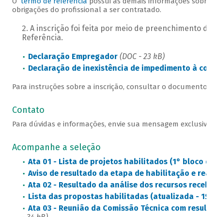
O
termo de referência
possui as demais informações sobre o
obrigações do profissional a ser contratado.
A inscrição foi feita por meio de preenchimento de 
Referência.
Declaração Empregador
(DOC - 23 kB)
Declaração de inexistência de impedimento à con
Para instruções sobre a inscrição, consultar o documento
Pr
Contato
Para dúvidas e informações, envie sua mensagem exclusivam
Acompanhe a seleção
Ata 01 - Lista de projetos habilitados (1° bloco de 
Aviso de resultado da etapa de habilitação e reab
Ata 02 - Resultado da análise dos recursos recebi
Lista das propostas habilitadas (atualizada - 1º b
Ata 03 - Reunião da Comissão Técnica com resulta