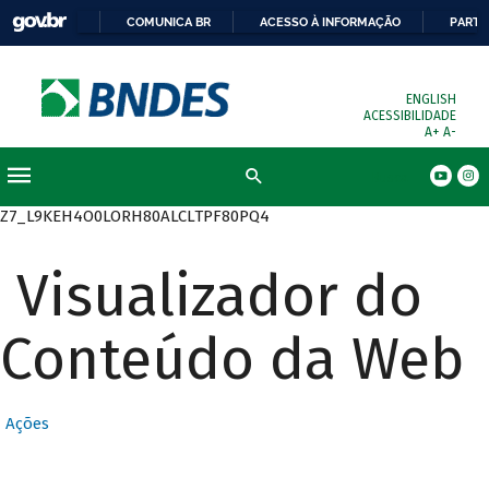
COMUNICA BR
ACESSO À INFORMAÇÃO
PARTI
ENGLISH
ACESSIBILIDADE
A+
A-
Busca
Z7_L9KEH4O0LORH80ALCLTPF80PQ4
Visualizador do
Conteúdo da Web
Ações