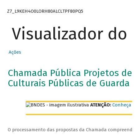
Z7_L9KEH4O0LORH80ALCLTPF80PQ5
Visualizador do
Ações
Chamada Pública Projetos de P
Culturais Públicas de Guarda 
ATENÇÃO:
Conheça as 
O processamento das propostas da Chamada compreende as