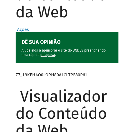
da Web
Ações
DÊ SUA OPINIÃO
Ajude-nos a aprimorar o site do BNDES preenchendo
uma rápida
pesquisa
.
Z7_L9KEH4O0LORH80ALCLTPF80P61
Visualizador
do Conteúdo
da Web