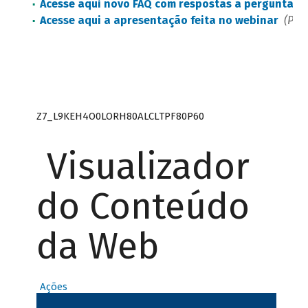
Acesse aqui novo FAQ com respostas a perguntas c
Acesse aqui a apresentação feita no webinar
(PDF 
Z7_L9KEH4O0LORH80ALCLTPF80P60
Visualizador
do Conteúdo
da Web
Ações