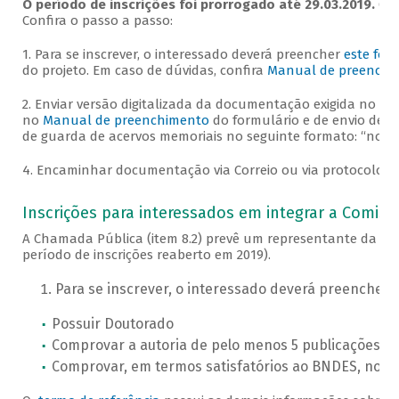
O período de inscrições foi prorrogado até 29.03.2019.
Cad
Confira o passo a passo:
1. Para se inscrever, o interessado deverá preencher
este for
do projeto. Em caso de dúvidas, confira
Manual de preenchi
2. Enviar versão digitalizada da documentação exigida no it
no
Manual de preenchimento
do formulário e de envio de a
de guarda de acervos memoriais no seguinte formato: “nome d
4. Encaminhar documentação via Correio ou via protocolo do
Inscrições para interessados em integrar a Comiss
A Chamada Pública (item 8.2) prevê um representante da socie
período de inscrições reaberto em 2019).
Para se inscrever, o interessado deverá preencher 
Possuir Doutorado
Comprovar a autoria de pelo menos 5 publicações re
Comprovar, em termos satisfatórios ao BNDES, notó