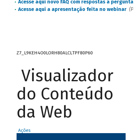
Acesse aqui novo FAQ com respostas a perguntas c
Acesse aqui a apresentação feita no webinar
(PDF 
Z7_L9KEH4O0LORH80ALCLTPF80P60
Visualizador
do Conteúdo
da Web
Ações