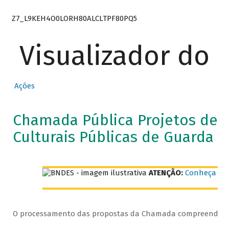
Z7_L9KEH4O0LORH80ALCLTPF80PQ5
Visualizador do
Ações
Chamada Pública Projetos de P
Culturais Públicas de Guarda 
ATENÇÃO:
Conheça as 
O processamento das propostas da Chamada compreende as