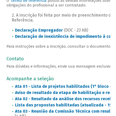
O
termo de referência
possui as demais informações sobre o
obrigações do profissional a ser contratado.
A inscrição foi feita por meio de preenchimento de 
Referência.
Declaração Empregador
(DOC - 23 kB)
Declaração de inexistência de impedimento à con
Para instruções sobre a inscrição, consultar o documento
Pr
Contato
Para dúvidas e informações, envie sua mensagem exclusivam
Acompanhe a seleção
Ata 01 - Lista de projetos habilitados (1° bloco de 
Aviso de resultado da etapa de habilitação e reab
Ata 02 - Resultado da análise dos recursos recebi
Lista das propostas habilitadas (atualizada - 1º b
Ata 03 - Reunião da Comissão Técnica com resulta