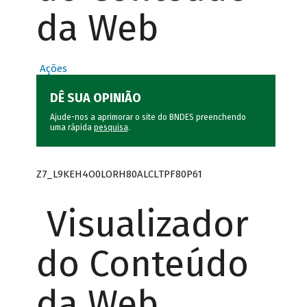
da Web
Ações
DÊ SUA OPINIÃO
Ajude-nos a aprimorar o site do BNDES preenchendo
uma rápida
pesquisa
.
Z7_L9KEH4O0LORH80ALCLTPF80P61
Visualizador
do Conteúdo
da Web