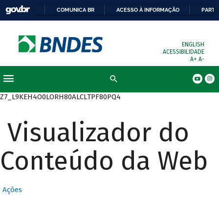
COMUNICA BR
ACESSO À INFORMAÇÃO
PARTI
ENGLISH
ACESSIBILIDADE
A+
A-
Busca
Z7_L9KEH4O0LORH80ALCLTPF80PQ4
Visualizador do
Conteúdo da Web
Ações