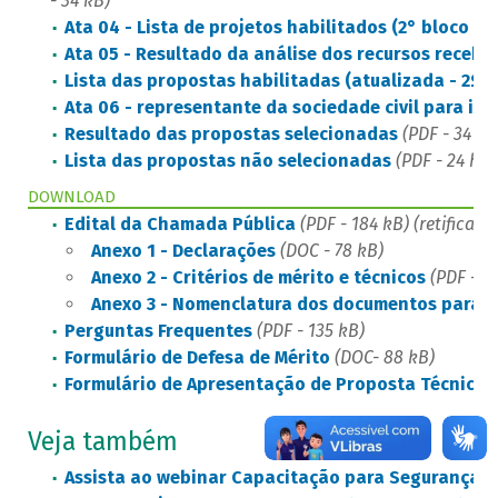
- 34 kB)
Ata 04 - Lista de projetos habilitados (2° bloco d
Ata 05 - Resultado da análise dos recursos recebid
Lista das propostas habilitadas (atualizada - 2º b
Ata 06 - representante da sociedade civil para in
Resultado das propostas selecionadas
(PDF - 34 kB
Lista das propostas não selecionadas
(PDF - 24 kB)
DOWNLOAD
Edital da Chamada Pública
(PDF - 184 kB)
(retificado
Anexo 1 - Declarações
(DOC - 78 kB)
Anexo 2 - Critérios de mérito e técnicos
(PDF - 8
Anexo 3 - Nomenclatura dos documentos para i
​Perguntas Frequentes
(PDF - 135 kB)
Formulário de Defesa de Mérito
(DOC- 88 kB)
Formulário de Apresentação de Proposta Técnica
(
Veja também
Assista ao webinar Capacitação para Segurança de