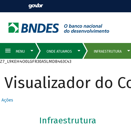
Z7_L9KEH4O0LGFR30A5LMDB463C43
Visualizador do 
Ações
Infraestrutura