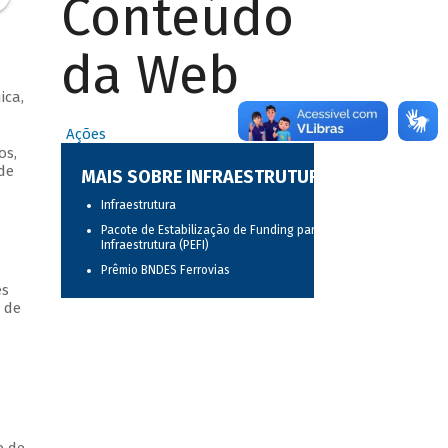
Conteúdo
da Web
ica,
Ações
os,
de
MAIS SOBRE INFRAESTRUTURA
Infraestrutura
Pacote de Estabilização de Funding para
Infraestrutura (PEFI)
Prêmio BNDES Ferrovias
es
 de