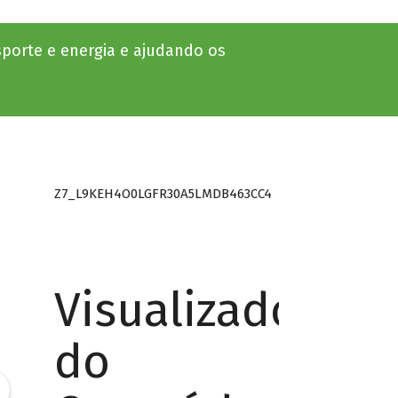
sporte e energia e ajudando os
Z7_L9KEH4O0LGFR30A5LMDB463CC4
Visualizador
do