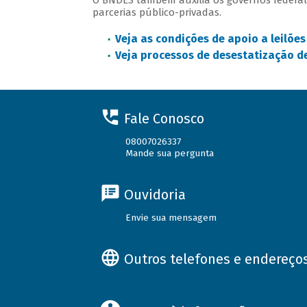
O BNDES também auxilia os governos federal 
parcerias público-privadas.
Veja as condições de apoio a leilõe
Veja processos de desestatização d
Fale Conosco
08007026337
Mande sua pergunta
Ouvidoria
Envie sua mensagem
Outros telefones e endereço