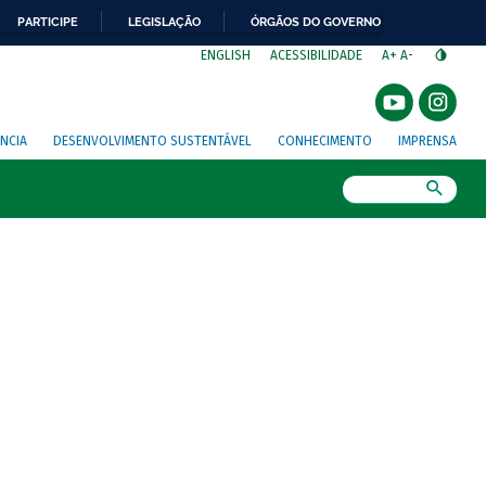
PARTICIPE
LEGISLAÇÃO
ÓRGÃOS DO GOVERNO
⁣
ENGLISH
ACESSIBILIDADE
A+
A-
NCIA
DESENVOLVIMENTO SUSTENTÁVEL
CONHECIMENTO
IMPRENSA
Busca