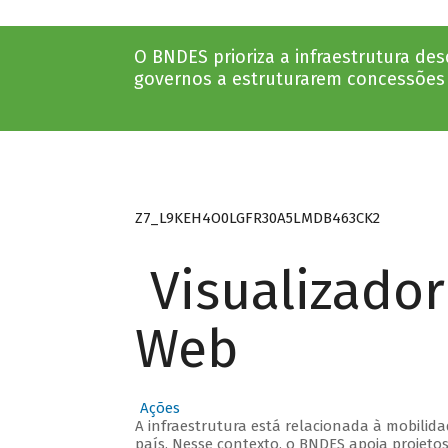
O BNDES prioriza a infraestrutura de
governos a estruturarem concessões e
Z7_L9KEH4O0LGFR30A5LMDB463CK2
Visualizado
Web
Ações
A infraestrutura está relacionada à mobilidad
país. Nesse contexto, o BNDES apoia projeto