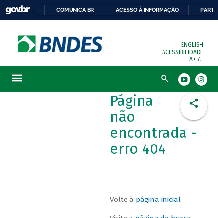
COMUNICA BR
ACESSO À INFORMAÇÃO
PARTI
ENGLISH
ACESSIBILIDADE
A+
A-
Busca
Página
não
encontrada -
erro 404
Volte à
página inicial
Visite a
página de busca