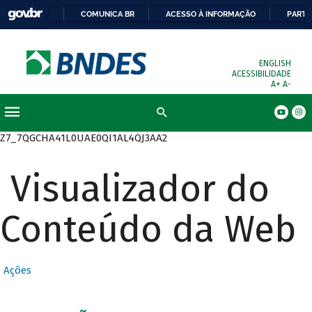
COMUNICA BR
ACESSO À INFORMAÇÃO
PARTI
ENGLISH
ACESSIBILIDADE
A+
A-
Busca
Z7_7QGCHA41L0UAE0QI1AL4QJ3AA2
Visualizador do
Conteúdo da Web
Ações