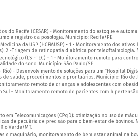
dos do Recife (CESAR) - Monitoramento do estoque e automa
sumo e registro da posologia. Município: Recife/PE
e Medicina da USP (HCFMUSP) - 1 - Monitoramento dos ativos 
; 2 -Triagem de retinopatia diabética por teleoftalmologia.
Tecnológico (LSI-TEC) – 1 - Monitoramento remoto para contr
alidade do sono. Município: São Paulo/SP
 - Rio) - Desenvolvimento de soluções para um “Hospital Dig
es de saúde, procedimentos e prontuários. Município: Rio de 
onitoramento remoto de crianças e adolescentes com obesida
o Sul - Monitoramento remoto de pacientes com hipertensão.
to em Telecomunicações (CPqD): otimização no uso de máqu
nicas de pecuária de precisão para o bem-estar de bovinos.
 Rio Verde/MT.
s e maquinário, monitoramento de bem estar animal na bovin