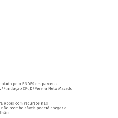
oiado pelo BNDES em parceria
nsey/Fundação CPqD/Pereira Neto Macedo
para apoio com recursos não
s não reembolsáveis poderá chegar a
ilhão.