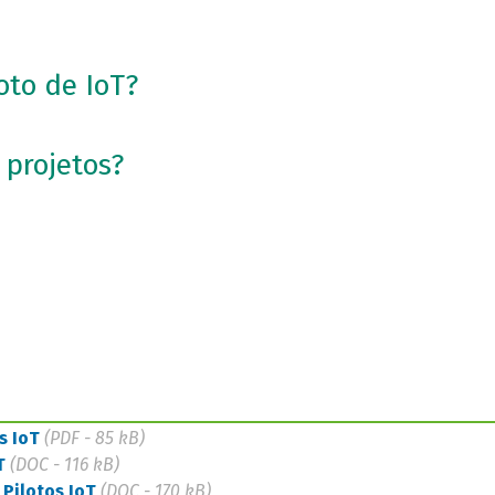
oto de IoT?
projetos?
s IoT
(PDF - 85 kB)
T
(DOC - 116 kB)
Pilotos IoT
(DOC - 170 kB)