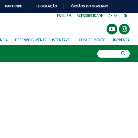
PARTICIPE
LEGISLAÇÃO
ÓRGÃOS DO GOVERNO
⁣
ENGLISH
ACESSIBILIDADE
A+
A-
NCIA
DESENVOLVIMENTO SUSTENTÁVEL
CONHECIMENTO
IMPRENSA
Busca