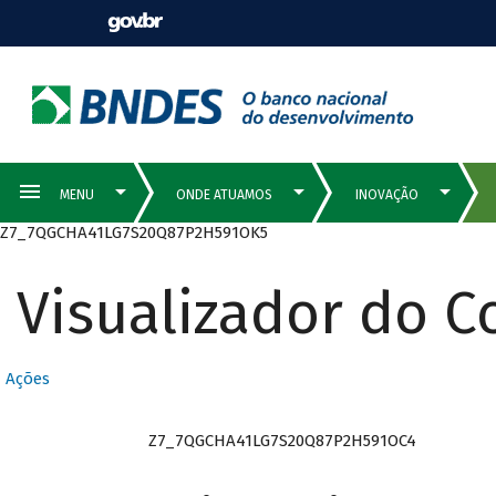
Z7_7QGCHA41LG7S20Q87P2H591OK5
Visualizador do 
Ações
Z7_7QGCHA41LG7S20Q87P2H591OC4