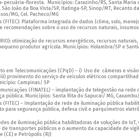
a-pecuária-floresta. Municípios: Carazinho/RS, Santa Maria 
, São João da Boa Vista/SP, Itatinga-SP, Sinop/MT, Recanto 
sos/MG, Cel. Pacheco/MG
(FITEC): Plataforma integrada de dados (clima, solo, manejo
 e recomendações sobre o uso de recursos naturais, insumos
-RIO): otimização de recursos energéticos, recursos naturais
o pequeno produtor agrícola. Municípios: Holambra/SP e San
to em Telecomunicações (CPqD) – i) Uso de câmeras e visã
 iii) provimento do serviço de veículos elétricos compartilha
nicípio: Campinas/ SP
omunicações (FINATEL) – implantação de telegestão na rede d
 pública. Municípios: Santa Rita do Sapucaí/ MG, Caxambu/ 
(FITEC) – Implantação de rede de iluminação pública habilit
to para segurança pública, defesa civil e parquímetros eletr
redes de iluminação pública habilitadoras de soluções de IoT
de transportes públicos e o aumento da capacidade de vigil
e (CE) e Petrópolis (RJ)