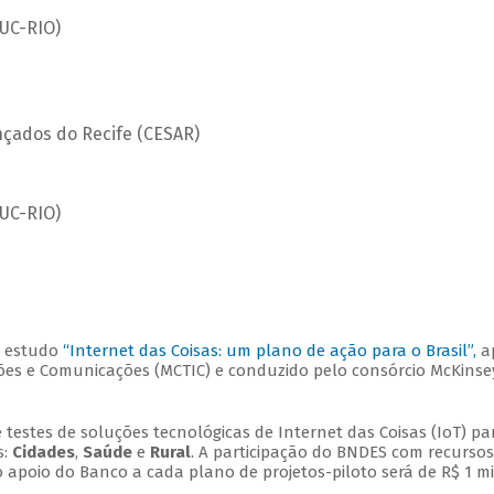
PUC-RIO)
nçados do Recife (CESAR)
PUC-RIO)
o estudo
“Internet das Coisas: um plano de ação para o Brasil”,
ap
vações e Comunicações (MCTIC) e conduzido pelo consórcio McKi
de testes de soluções tecnológicas de Internet das Coisas (IoT) 
s:
Cidades
,
Saúde
e
Rural
. A participação do BNDES com recurso
o apoio do Banco a cada plano de projetos-piloto será de R$ 1 m