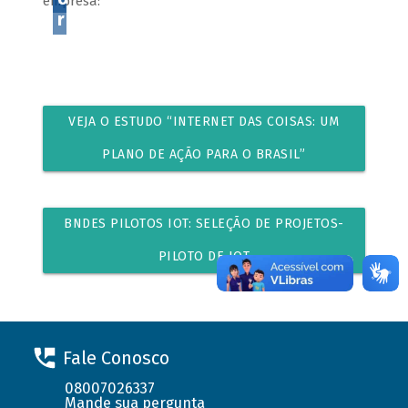
empresa:
r
VEJA O ESTUDO “INTERNET DAS COISAS: UM
PLANO DE AÇÃO PARA O BRASIL”
BNDES PILOTOS IOT: SELEÇÃO DE PROJETOS-
PILOTO DE IOT
Fale Conosco
08007026337
Mande sua pergunta