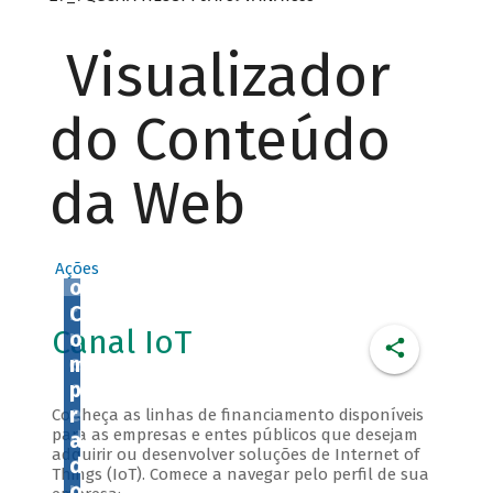
v
o
Visualizador
l
v
e
do Conteúdo
d
o
da Web
r
o
u
f
Ações
o
r
C
Canal IoT
n
o
e
m
c
p
e
r
Conheça as linhas de financiamento disponíveis
para as empresas e entes públicos que desejam
d
a
adquirir ou desenvolver soluções de Internet of
o
d
Things (IoT). Comece a navegar pelo perfil de sua
r
o