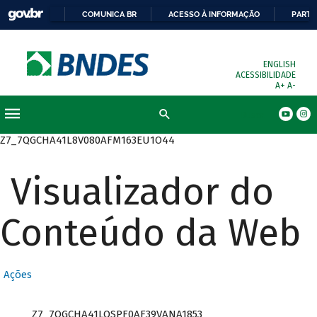
COMUNICA BR
ACESSO À INFORMAÇÃO
PARTI
ENGLISH
ACESSIBILIDADE
A+
A-
Busca
Z7_7QGCHA41L8V080AFM163EU1O44
Visualizador do
Conteúdo da Web
D
e
s
Ações
e
n
Z7_7QGCHA41LOSPF0AF39VANA1853