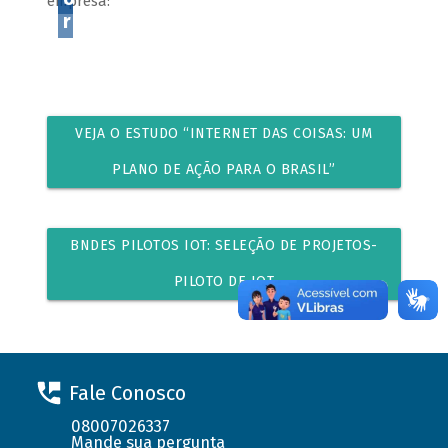
empresa:
r
VEJA O ESTUDO “INTERNET DAS COISAS: UM
PLANO DE AÇÃO PARA O BRASIL”
BNDES PILOTOS IOT: SELEÇÃO DE PROJETOS-
PILOTO DE IOT
Fale Conosco
08007026337
Mande sua pergunta