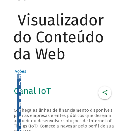
v
o
Visualizador
l
v
e
do Conteúdo
d
o
da Web
r
o
u
f
Ações
o
r
C
Canal IoT
n
o
e
m
c
p
e
r
Conheça as linhas de financiamento disponíveis
para as empresas e entes públicos que desejam
d
a
adquirir ou desenvolver soluções de Internet of
o
d
Things (IoT). Comece a navegar pelo perfil de sua
r
o