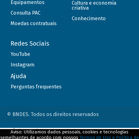
Equipamentos
Cultura e economia
criativa
Consulta PAC
Conhecimento
Moedas contratuais
Redes Sociais
YouTube
Instagram
Ajuda
Perguntas frequentes
© BNDES. Todos os direitos reservados
ConteÃºdo complementar
Aviso: Utilizamos dados pessoais, cookies e tecnologias
semelhantes de acordo com nossos
Termos de Uso e Política de