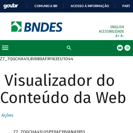
COMUNICA BR
ACESSO À INFORMAÇÃO
PARTI
ENGLISH
ACESSIBILIDADE
A+
A-
Busca
Z7_7QGCHA41L8V080AFM163EU1O44
Visualizador do
Conteúdo da Web
Ações
Z7_7QGCHA41LOSPF0AF39VANA1853