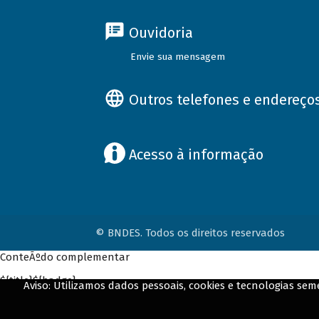
Ouvidoria
Envie sua mensagem
Outros telefones e endereço
Acesso à informação
© BNDES. Todos os direitos reservados
ConteÃºdo complementar
${title}
${badge}
Aviso: Utilizamos dados pessoais, cookies e tecnologias s
${loading}