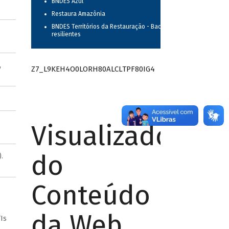
BNDES Azul
Restaura Amazônia
BNDES Territórios da Restauração - Bacias
resilientes
,
Z7_L9KEH4O0LORH80ALCLTPF80IG4
Visualizador
do
.
Conteúdo
da Web
Is