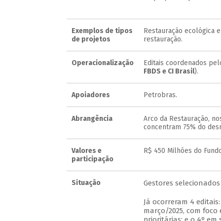
Exemplos de tipos
Restauração ecológica e
de projetos
restauração.
Operacionalização
Editais coordenados pel
FBDS e CI Brasil
).
Apoiadores
Petrobras.
Abrangência
Arco da Restauração, no
concentram 75% do des
Valores e
R$ 450 Milhões do Fundo
participação
Situação
Gestores selecionado
Já ocorreram 4 editais
março/2025, com foco e
prioritárias; e o 4º em