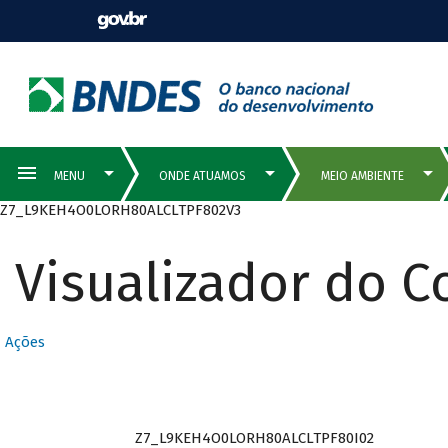
Z7_L9KEH4O0LORH80ALCLTPF802V3
Visualizador do 
Ações
Z7_L9KEH4O0LORH80ALCLTPF80I02