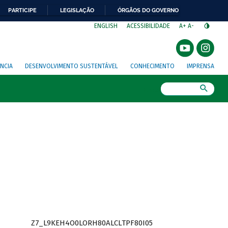
PARTICIPE
LEGISLAÇÃO
ÓRGÃOS DO GOVERNO
⁣
ENGLISH
ACESSIBILIDADE
A+
A-
NCIA
DESENVOLVIMENTO SUSTENTÁVEL
CONHECIMENTO
IMPRENSA
Busca
Z7_L9KEH4O0LORH80ALCLTPF80I05