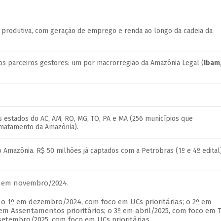
 produtiva, com geração de emprego e renda ao longo da cadeia da
os parceiros gestores: um por macrorregião da Amazônia Legal (
Ibam
s estados do AC, AM, RO, MG, TO, PA e MA (256 municípios que
matamento da Amazônia).
 Amazônia. R$ 50 milhões já captados com a Petrobras (1º e 4º edital)
s em novembro/2024.
: o 1º em dezembro/2024, com foco em UCs prioritárias; o 2º em
m Assentamentos prioritários; o 3º em abril/2025, com foco em T
 setembro/2025, com foco em UCs prioritárias.