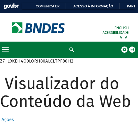
COMUNICA BR
ACESSO À INFORMAÇÃO
PARTI
ENGLISH
ACESSIBILIDADE
A+
A-
Busca
Z7_L9KEH4O0LORH80ALCLTPF80I12
Visualizador do
Conteúdo da Web
Ações