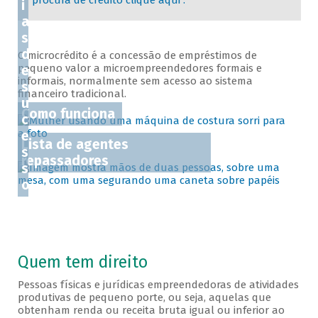
procura de crédito clique aqui .
i
a
s
d
O microcrédito é a concessão de empréstimos de
pequeno valor a microempreendedores formais e
e
informais, normalmente sem acesso ao sistema
s
financeiro tradicional.
u
Como funciona
c
e
Lista de agentes
s
repassadores
s
o
Quem tem direito
Pessoas físicas e jurídicas empreendedoras de atividades
produtivas de pequeno porte, ou seja, aquelas que
obtenham renda ou receita bruta igual ou inferior ao