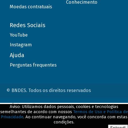
Conhecimento
Moedas contratuais
Redes Sociais
YouTube
Instagram
Ajuda
Perguntas frequentes
© BNDES. Todos os direitos reservados
ConteÃºdo complementar
Aviso: Utilizamos dados pessoais, cookies e tecnologias
semelhantes de acordo com nossos
Termos de Uso e Política de
${title}
${badge}
Privacidade
. Ao continuar navegando, você concorda com estas
condições.
${loading}
Entendi