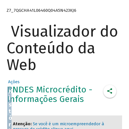
Z7_7QGCHA41L06460Q04A5N423KJ6
Visualizador do
Conteúdo da
Web
Ações
BNDES Microcrédito -
H
Informações Gerais
i
s
t
ó
r
Atenção:
Se você é um microempreendedor à