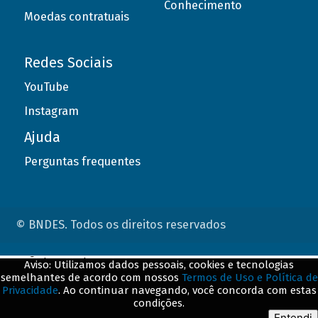
Conhecimento
Moedas contratuais
Redes Sociais
YouTube
Instagram
Ajuda
Perguntas frequentes
© BNDES. Todos os direitos reservados
ConteÃºdo complementar
Aviso: Utilizamos dados pessoais, cookies e tecnologias
semelhantes de acordo com nossos
Termos de Uso e Política de
${title}
${badge}
Privacidade
. Ao continuar navegando, você concorda com estas
condições.
${loading}
Entendi