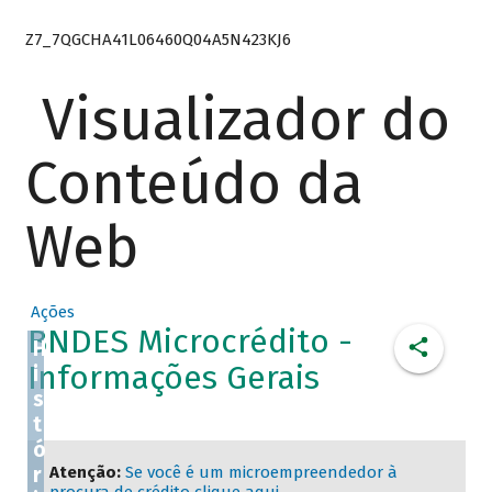
Z7_7QGCHA41L06460Q04A5N423KJ6
Visualizador do
Conteúdo da
Web
Ações
BNDES Microcrédito -
H
Informações Gerais
i
s
t
ó
r
Atenção:
Se você é um microempreendedor à