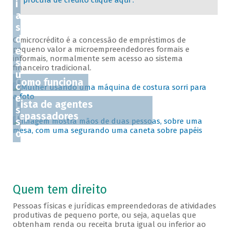
procura de crédito clique aqui .
i
a
s
d
O microcrédito é a concessão de empréstimos de
pequeno valor a microempreendedores formais e
e
informais, normalmente sem acesso ao sistema
s
financeiro tradicional.
u
Como funciona
c
e
Lista de agentes
s
repassadores
s
o
Quem tem direito
Pessoas físicas e jurídicas empreendedoras de atividades
produtivas de pequeno porte, ou seja, aquelas que
obtenham renda ou receita bruta igual ou inferior ao