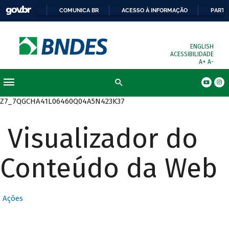
COMUNICA BR
ACESSO À INFORMAÇÃO
PARTI
ENGLISH
ACESSIBILIDADE
A+
A-
Busca
Z7_7QGCHA41L06460Q04A5N423K37
Visualizador do
Conteúdo da Web
Ações